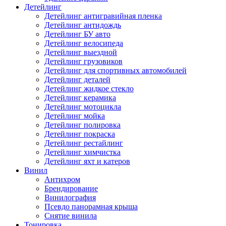
Детейлинг
Детейлинг антигравийная пленка
Детейлинг антидождь
Детейлинг БУ авто
Детейлинг велосипеда
Детейлинг выездной
Детейлинг грузовиков
Детейлинг для спортивных автомобилей
Детейлинг деталей
Детейлинг жидкое стекло
Детейлинг керамика
Детейлинг мотоцикла
Детейлинг мойка
Детейлинг полировка
Детейлинг покраска
Детейлинг рестайлинг
Детейлинг химчистка
Детейлинг яхт и катеров
Винил
Антихром
Брендирование
Винилография
Псевдо панорамная крыша
Снятие винила
Тонировка