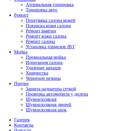
Атермальная тонировка
Тонировка авто
Ремонт
Перетяжка салона кожей
Покраска кожи салона
Ремонт вмятин
Ремонт кожи салона
Ремонт салона
Установка тормозов JBT
Мойка
Премиальная мойка
Ионизация салона
Удаление запахов
Химчистка
Чернение резины
Прочее
Защита радиатора сеткой
Проверка автомобиля у дилера
Шумоизоляция
Шумоизоляция дверей
Шумоизоляция арок
Галерея
Контакты
Новости