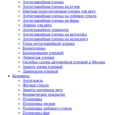
Антигравийная пленка
Антигравийная пленка на кузов
Цветная полиуретановая пленка для авто
Антигравийная пленка на лобовое стекло
Антигравийная пленка на фары
Ливреи для авто
Антигравийное покрытие
Антигравийная пленка на мотоцикл
Антигравийная пленка на велосипед
Типы антигравийной пленки
Бронепленка
Бронирование пленкой
Демонтаж пленки
Оклейка салона автомобиля пленкой в Москве
Защита хрома пленкой
Ламинация пленкой
Керамика
Антидождь
Жидкое стекло
Защита интерьера авто
Керамическое покрытие
Полировка
Полировка дисков
Полировка лобового стекла
Полировка фар