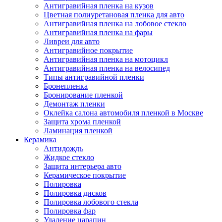
Антигравийная пленка на кузов
Цветная полиуретановая пленка для авто
Антигравийная пленка на лобовое стекло
Антигравийная пленка на фары
Ливреи для авто
Антигравийное покрытие
Антигравийная пленка на мотоцикл
Антигравийная пленка на велосипед
Типы антигравийной пленки
Бронепленка
Бронирование пленкой
Демонтаж пленки
Оклейка салона автомобиля пленкой в Москве
Защита хрома пленкой
Ламинация пленкой
Керамика
Антидождь
Жидкое стекло
Защита интерьера авто
Керамическое покрытие
Полировка
Полировка дисков
Полировка лобового стекла
Полировка фар
Удаление царапин