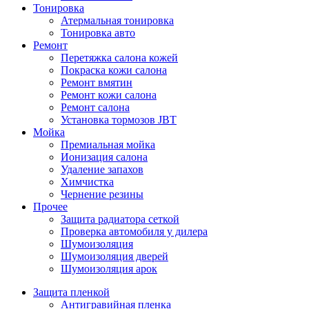
Тонировка
Атермальная тонировка
Тонировка авто
Ремонт
Перетяжка салона кожей
Покраска кожи салона
Ремонт вмятин
Ремонт кожи салона
Ремонт салона
Установка тормозов JBT
Мойка
Премиальная мойка
Ионизация салона
Удаление запахов
Химчистка
Чернение резины
Прочее
Защита радиатора сеткой
Проверка автомобиля у дилера
Шумоизоляция
Шумоизоляция дверей
Шумоизоляция арок
Защита пленкой
Антигравийная пленка