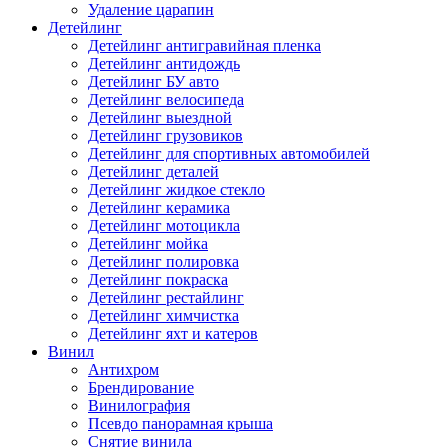
Удаление царапин
Детейлинг
Детейлинг антигравийная пленка
Детейлинг антидождь
Детейлинг БУ авто
Детейлинг велосипеда
Детейлинг выездной
Детейлинг грузовиков
Детейлинг для спортивных автомобилей
Детейлинг деталей
Детейлинг жидкое стекло
Детейлинг керамика
Детейлинг мотоцикла
Детейлинг мойка
Детейлинг полировка
Детейлинг покраска
Детейлинг рестайлинг
Детейлинг химчистка
Детейлинг яхт и катеров
Винил
Антихром
Брендирование
Винилография
Псевдо панорамная крыша
Снятие винила