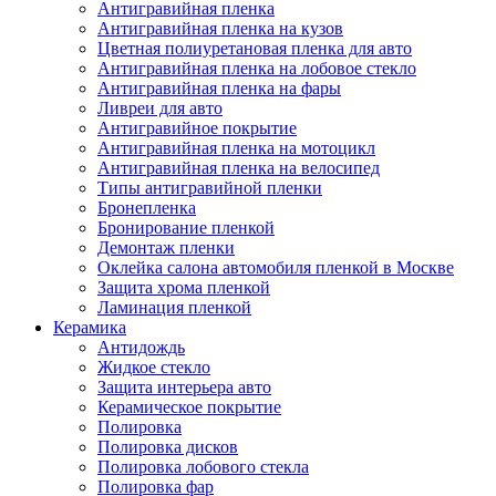
Антигравийная пленка
Антигравийная пленка на кузов
Цветная полиуретановая пленка для авто
Антигравийная пленка на лобовое стекло
Антигравийная пленка на фары
Ливреи для авто
Антигравийное покрытие
Антигравийная пленка на мотоцикл
Антигравийная пленка на велосипед
Типы антигравийной пленки
Бронепленка
Бронирование пленкой
Демонтаж пленки
Оклейка салона автомобиля пленкой в Москве
Защита хрома пленкой
Ламинация пленкой
Керамика
Антидождь
Жидкое стекло
Защита интерьера авто
Керамическое покрытие
Полировка
Полировка дисков
Полировка лобового стекла
Полировка фар