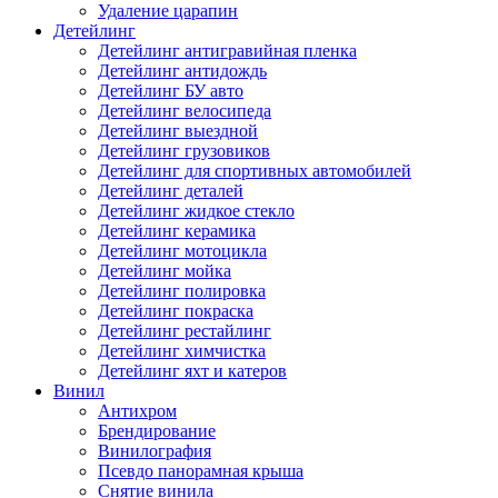
Удаление царапин
Детейлинг
Детейлинг антигравийная пленка
Детейлинг антидождь
Детейлинг БУ авто
Детейлинг велосипеда
Детейлинг выездной
Детейлинг грузовиков
Детейлинг для спортивных автомобилей
Детейлинг деталей
Детейлинг жидкое стекло
Детейлинг керамика
Детейлинг мотоцикла
Детейлинг мойка
Детейлинг полировка
Детейлинг покраска
Детейлинг рестайлинг
Детейлинг химчистка
Детейлинг яхт и катеров
Винил
Антихром
Брендирование
Винилография
Псевдо панорамная крыша
Снятие винила