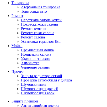
Тонировка
Атермальная тонировка
Тонировка авто
Ремонт
Перетяжка салона кожей
Покраска кожи салона
Ремонт вмятин
Ремонт кожи салона
Ремонт салона
Установка тормозов JBT
Мойка
Премиальная мойка
Ионизация салона
Удаление запахов
Химчистка
Чернение резины
Прочее
Защита радиатора сеткой
Проверка автомобиля у дилера
Шумоизоляция
Шумоизоляция дверей
Шумоизоляция арок
Защита пленкой
Антигравийная пленка