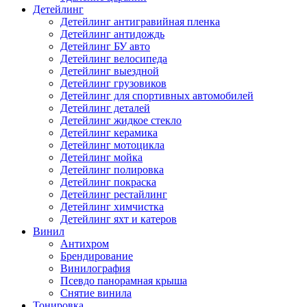
Детейлинг
Детейлинг антигравийная пленка
Детейлинг антидождь
Детейлинг БУ авто
Детейлинг велосипеда
Детейлинг выездной
Детейлинг грузовиков
Детейлинг для спортивных автомобилей
Детейлинг деталей
Детейлинг жидкое стекло
Детейлинг керамика
Детейлинг мотоцикла
Детейлинг мойка
Детейлинг полировка
Детейлинг покраска
Детейлинг рестайлинг
Детейлинг химчистка
Детейлинг яхт и катеров
Винил
Антихром
Брендирование
Винилография
Псевдо панорамная крыша
Снятие винила
Тонировка