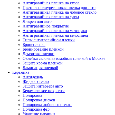
Антигравийная пленка на кузов
Цветная полиуретановая пленка для авто
Антигравийная пленка на лобовое стекло
Антигравийная пленка на фары
Ливреи для авто
Антигравийное покрытие
Антигравийная пленка на мотоцикл
Антигравийная пленка на велосипед
Типы антигравийной пленки
Бронепленка
Бронирование пленкой
Демонтаж пленки
Оклейка салона автомобиля пленкой в Москве
Защита хрома пленкой
Ламинация пленкой
Керамика
Антидождь
Жидкое стекло
Защита интерьера авто
Керамическое покрытие
Полировка
Полировка дисков
Полировка лобового стекла
Полировка фар
Удаление царапин