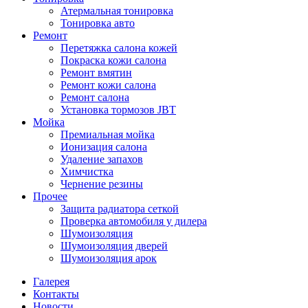
Атермальная тонировка
Тонировка авто
Ремонт
Перетяжка салона кожей
Покраска кожи салона
Ремонт вмятин
Ремонт кожи салона
Ремонт салона
Установка тормозов JBT
Мойка
Премиальная мойка
Ионизация салона
Удаление запахов
Химчистка
Чернение резины
Прочее
Защита радиатора сеткой
Проверка автомобиля у дилера
Шумоизоляция
Шумоизоляция дверей
Шумоизоляция арок
Галерея
Контакты
Новости