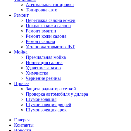
Атермальная тонировка
Тонировка авто
Ремонт
Перетяжка салона кожей
Покраска кожи салона
Ремонт вмятин
Ремонт кожи салона
Ремонт салона
Установка тормозов JBT
Мойка
Премиальная мойка
Ионизация салона
Удаление запахов
Химчистка
Чернение резины
Прочее
Защита радиатора сеткой
Проверка автомобиля у дилера
Шумоизоляция
Шумоизоляция дверей
Шумоизоляция арок
Галерея
Контакты
Новости