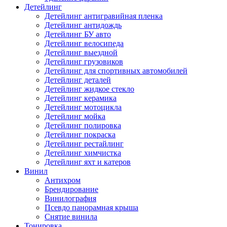
Детейлинг
Детейлинг антигравийная пленка
Детейлинг антидождь
Детейлинг БУ авто
Детейлинг велосипеда
Детейлинг выездной
Детейлинг грузовиков
Детейлинг для спортивных автомобилей
Детейлинг деталей
Детейлинг жидкое стекло
Детейлинг керамика
Детейлинг мотоцикла
Детейлинг мойка
Детейлинг полировка
Детейлинг покраска
Детейлинг рестайлинг
Детейлинг химчистка
Детейлинг яхт и катеров
Винил
Антихром
Брендирование
Винилография
Псевдо панорамная крыша
Снятие винила
Тонировка