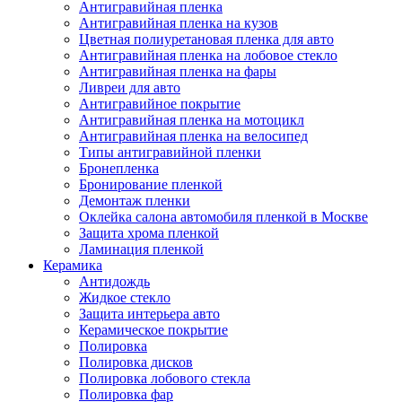
Антигравийная пленка
Антигравийная пленка на кузов
Цветная полиуретановая пленка для авто
Антигравийная пленка на лобовое стекло
Антигравийная пленка на фары
Ливреи для авто
Антигравийное покрытие
Антигравийная пленка на мотоцикл
Антигравийная пленка на велосипед
Типы антигравийной пленки
Бронепленка
Бронирование пленкой
Демонтаж пленки
Оклейка салона автомобиля пленкой в Москве
Защита хрома пленкой
Ламинация пленкой
Керамика
Антидождь
Жидкое стекло
Защита интерьера авто
Керамическое покрытие
Полировка
Полировка дисков
Полировка лобового стекла
Полировка фар