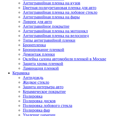
Антигравийная пленка на кузов
Цветная полиуретановая пленка для авто
Антигравийная пленка на лобовое стекло
Антигравийная пленка на фары
Ливреи для авто
Антигравийное покрытие
Антигравийная пленка на мотоцикл
Антигравийная пленка на велосипед
Типы антигравийной пленки
Бронепленка
Бронирование пленкой
Демонтаж пленки
Оклейка салона автомобиля пленкой в Москве
Защита хрома пленкой
Ламинация пленкой
Керамика
Антидождь
Жидкое стекло
Защита интерьера авто
Керамическое покрытие
Полировка
Полировка дисков
Полировка лобового стекла
Полировка фар
Удаление царапин