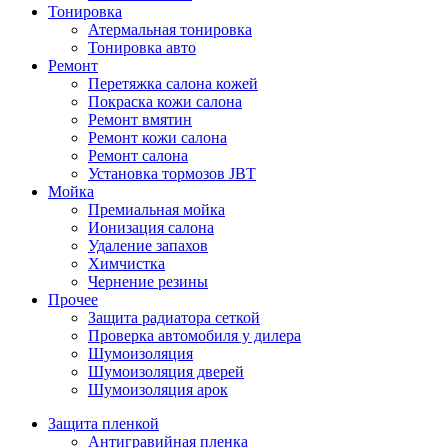
Тонировка
Атермальная тонировка
Тонировка авто
Ремонт
Перетяжка салона кожей
Покраска кожи салона
Ремонт вмятин
Ремонт кожи салона
Ремонт салона
Установка тормозов JBT
Мойка
Премиальная мойка
Ионизация салона
Удаление запахов
Химчистка
Чернение резины
Прочее
Защита радиатора сеткой
Проверка автомобиля у дилера
Шумоизоляция
Шумоизоляция дверей
Шумоизоляция арок
Защита пленкой
Антигравийная пленка