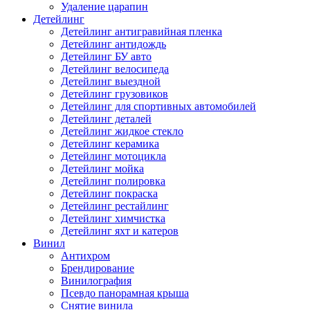
Удаление царапин
Детейлинг
Детейлинг антигравийная пленка
Детейлинг антидождь
Детейлинг БУ авто
Детейлинг велосипеда
Детейлинг выездной
Детейлинг грузовиков
Детейлинг для спортивных автомобилей
Детейлинг деталей
Детейлинг жидкое стекло
Детейлинг керамика
Детейлинг мотоцикла
Детейлинг мойка
Детейлинг полировка
Детейлинг покраска
Детейлинг рестайлинг
Детейлинг химчистка
Детейлинг яхт и катеров
Винил
Антихром
Брендирование
Винилография
Псевдо панорамная крыша
Снятие винила