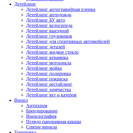
Детейлинг
Детейлинг антигравийная пленка
Детейлинг антидождь
Детейлинг БУ авто
Детейлинг велосипеда
Детейлинг выездной
Детейлинг грузовиков
Детейлинг для спортивных автомобилей
Детейлинг деталей
Детейлинг жидкое стекло
Детейлинг керамика
Детейлинг мотоцикла
Детейлинг мойка
Детейлинг полировка
Детейлинг покраска
Детейлинг рестайлинг
Детейлинг химчистка
Детейлинг яхт и катеров
Винил
Антихром
Брендирование
Винилография
Псевдо панорамная крыша
Снятие винила
Тонировка