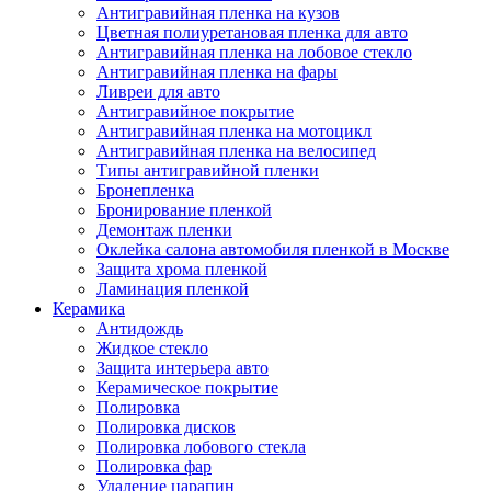
Антигравийная пленка на кузов
Цветная полиуретановая пленка для авто
Антигравийная пленка на лобовое стекло
Антигравийная пленка на фары
Ливреи для авто
Антигравийное покрытие
Антигравийная пленка на мотоцикл
Антигравийная пленка на велосипед
Типы антигравийной пленки
Бронепленка
Бронирование пленкой
Демонтаж пленки
Оклейка салона автомобиля пленкой в Москве
Защита хрома пленкой
Ламинация пленкой
Керамика
Антидождь
Жидкое стекло
Защита интерьера авто
Керамическое покрытие
Полировка
Полировка дисков
Полировка лобового стекла
Полировка фар
Удаление царапин