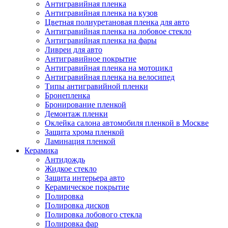
Антигравийная пленка
Антигравийная пленка на кузов
Цветная полиуретановая пленка для авто
Антигравийная пленка на лобовое стекло
Антигравийная пленка на фары
Ливреи для авто
Антигравийное покрытие
Антигравийная пленка на мотоцикл
Антигравийная пленка на велосипед
Типы антигравийной пленки
Бронепленка
Бронирование пленкой
Демонтаж пленки
Оклейка салона автомобиля пленкой в Москве
Защита хрома пленкой
Ламинация пленкой
Керамика
Антидождь
Жидкое стекло
Защита интерьера авто
Керамическое покрытие
Полировка
Полировка дисков
Полировка лобового стекла
Полировка фар