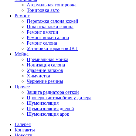
Атермальная тонировка
Тонировка авто
Ремонт
Перетяжка салона кожей
Покраска кожи салона
Ремонт вмятин
Ремонт кожи салона
Ремонт салона
Установка тормозов JBT
Мойка
Премиальная мойка
Ионизация салона
Удаление запахов
Химчистка
Чернение резины
Прочее
Защита радиатора сеткой
Проверка автомобиля у дилера
Шумоизоляция
Шумоизоляция дверей
Шумоизоляция арок
Галерея
Контакты
Новости