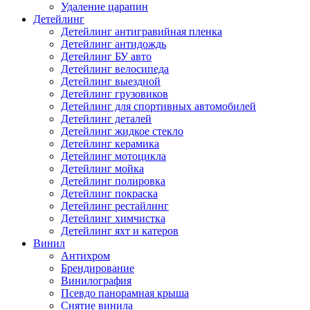
Удаление царапин
Детейлинг
Детейлинг антигравийная пленка
Детейлинг антидождь
Детейлинг БУ авто
Детейлинг велосипеда
Детейлинг выездной
Детейлинг грузовиков
Детейлинг для спортивных автомобилей
Детейлинг деталей
Детейлинг жидкое стекло
Детейлинг керамика
Детейлинг мотоцикла
Детейлинг мойка
Детейлинг полировка
Детейлинг покраска
Детейлинг рестайлинг
Детейлинг химчистка
Детейлинг яхт и катеров
Винил
Антихром
Брендирование
Винилография
Псевдо панорамная крыша
Снятие винила