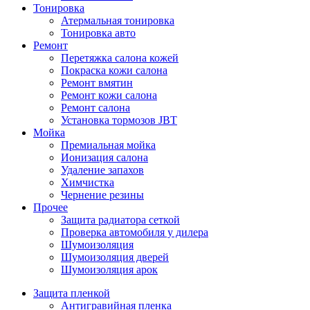
Тонировка
Атермальная тонировка
Тонировка авто
Ремонт
Перетяжка салона кожей
Покраска кожи салона
Ремонт вмятин
Ремонт кожи салона
Ремонт салона
Установка тормозов JBT
Мойка
Премиальная мойка
Ионизация салона
Удаление запахов
Химчистка
Чернение резины
Прочее
Защита радиатора сеткой
Проверка автомобиля у дилера
Шумоизоляция
Шумоизоляция дверей
Шумоизоляция арок
Защита пленкой
Антигравийная пленка