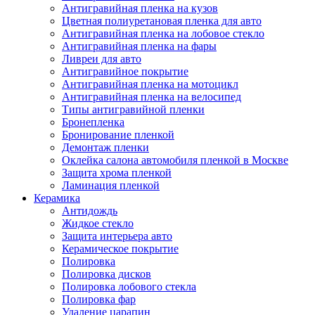
Антигравийная пленка на кузов
Цветная полиуретановая пленка для авто
Антигравийная пленка на лобовое стекло
Антигравийная пленка на фары
Ливреи для авто
Антигравийное покрытие
Антигравийная пленка на мотоцикл
Антигравийная пленка на велосипед
Типы антигравийной пленки
Бронепленка
Бронирование пленкой
Демонтаж пленки
Оклейка салона автомобиля пленкой в Москве
Защита хрома пленкой
Ламинация пленкой
Керамика
Антидождь
Жидкое стекло
Защита интерьера авто
Керамическое покрытие
Полировка
Полировка дисков
Полировка лобового стекла
Полировка фар
Удаление царапин