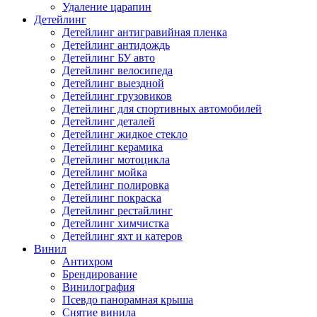
Удаление царапин
Детейлинг
Детейлинг антигравийная пленка
Детейлинг антидождь
Детейлинг БУ авто
Детейлинг велосипеда
Детейлинг выездной
Детейлинг грузовиков
Детейлинг для спортивных автомобилей
Детейлинг деталей
Детейлинг жидкое стекло
Детейлинг керамика
Детейлинг мотоцикла
Детейлинг мойка
Детейлинг полировка
Детейлинг покраска
Детейлинг рестайлинг
Детейлинг химчистка
Детейлинг яхт и катеров
Винил
Антихром
Брендирование
Винилография
Псевдо панорамная крыша
Снятие винила