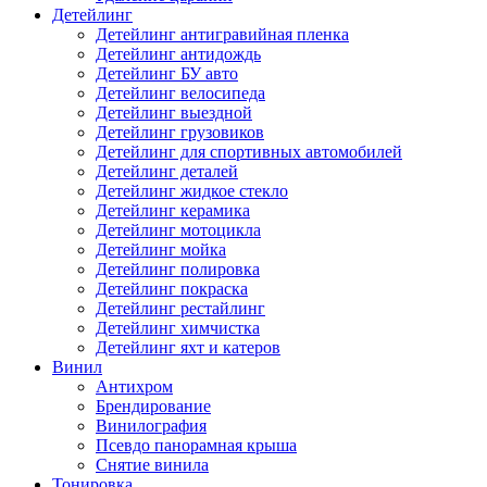
Детейлинг
Детейлинг антигравийная пленка
Детейлинг антидождь
Детейлинг БУ авто
Детейлинг велосипеда
Детейлинг выездной
Детейлинг грузовиков
Детейлинг для спортивных автомобилей
Детейлинг деталей
Детейлинг жидкое стекло
Детейлинг керамика
Детейлинг мотоцикла
Детейлинг мойка
Детейлинг полировка
Детейлинг покраска
Детейлинг рестайлинг
Детейлинг химчистка
Детейлинг яхт и катеров
Винил
Антихром
Брендирование
Винилография
Псевдо панорамная крыша
Снятие винила
Тонировка