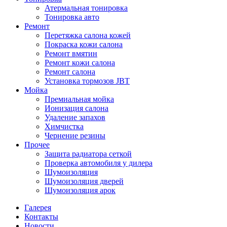
Атермальная тонировка
Тонировка авто
Ремонт
Перетяжка салона кожей
Покраска кожи салона
Ремонт вмятин
Ремонт кожи салона
Ремонт салона
Установка тормозов JBT
Мойка
Премиальная мойка
Ионизация салона
Удаление запахов
Химчистка
Чернение резины
Прочее
Защита радиатора сеткой
Проверка автомобиля у дилера
Шумоизоляция
Шумоизоляция дверей
Шумоизоляция арок
Галерея
Контакты
Новости