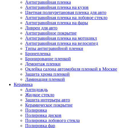
Антигравийная пленка
Антигравийная пленка на кузов
Цветная полиуретановая пленка для авто
Антигравийная пленка на лобовое стекло
Антигравийная пленка на фары
Ливреи для авто
Антигравийное покрытие
Антигравийная пленка на мотоцикл
Антигравийная пленка на велосипед
Типы антигравийной пленки
Бронепленка
Бронирование пленкой
Демонтаж пленки
Оклейка салона автомобиля пленкой в Москве
Защита хрома пленкой
Ламинация пленкой
Керамика
Антидождь
Жидкое стекло
Защита интерьера авто
Керамическое покрытие
Полировка
Полировка дисков
Полировка лобового стекла
Полировка фар