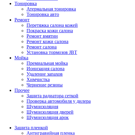
Тонировка
Атермальная тонировка
Тонировка авто
Ремонт
Перетяжка салона кожей
Покраска кожи салона
Ремонт вмятин
Ремонт кожи салона
Ремонт салона
Установка тормозов JBT
Мойка
Премиальная мойка
Ионизация салона
Удаление запахов
Химчистка
Чернение резины
Прочее
Защита радиатора сеткой
Проверка автомобиля у дилера
Шумоизоляция
Шумоизоляция дверей
Шумоизоляция арок
Защита пленкой
Антигравийная пленка