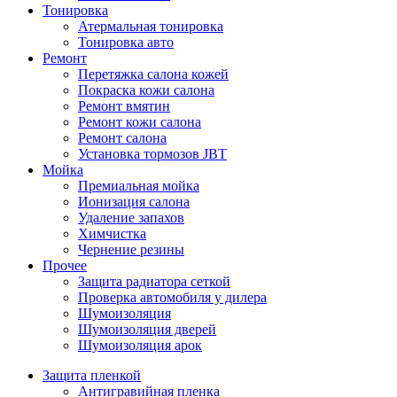
Тонировка
Атермальная тонировка
Тонировка авто
Ремонт
Перетяжка салона кожей
Покраска кожи салона
Ремонт вмятин
Ремонт кожи салона
Ремонт салона
Установка тормозов JBT
Мойка
Премиальная мойка
Ионизация салона
Удаление запахов
Химчистка
Чернение резины
Прочее
Защита радиатора сеткой
Проверка автомобиля у дилера
Шумоизоляция
Шумоизоляция дверей
Шумоизоляция арок
Защита пленкой
Антигравийная пленка