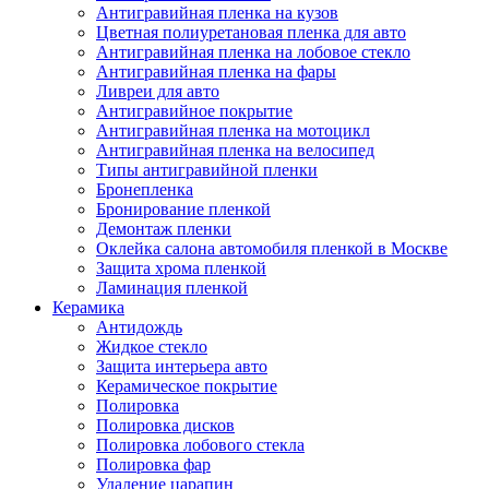
Антигравийная пленка на кузов
Цветная полиуретановая пленка для авто
Антигравийная пленка на лобовое стекло
Антигравийная пленка на фары
Ливреи для авто
Антигравийное покрытие
Антигравийная пленка на мотоцикл
Антигравийная пленка на велосипед
Типы антигравийной пленки
Бронепленка
Бронирование пленкой
Демонтаж пленки
Оклейка салона автомобиля пленкой в Москве
Защита хрома пленкой
Ламинация пленкой
Керамика
Антидождь
Жидкое стекло
Защита интерьера авто
Керамическое покрытие
Полировка
Полировка дисков
Полировка лобового стекла
Полировка фар
Удаление царапин