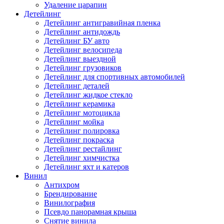
Удаление царапин
Детейлинг
Детейлинг антигравийная пленка
Детейлинг антидождь
Детейлинг БУ авто
Детейлинг велосипеда
Детейлинг выездной
Детейлинг грузовиков
Детейлинг для спортивных автомобилей
Детейлинг деталей
Детейлинг жидкое стекло
Детейлинг керамика
Детейлинг мотоцикла
Детейлинг мойка
Детейлинг полировка
Детейлинг покраска
Детейлинг рестайлинг
Детейлинг химчистка
Детейлинг яхт и катеров
Винил
Антихром
Брендирование
Винилография
Псевдо панорамная крыша
Снятие винила