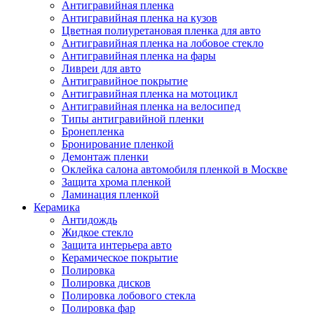
Антигравийная пленка
Антигравийная пленка на кузов
Цветная полиуретановая пленка для авто
Антигравийная пленка на лобовое стекло
Антигравийная пленка на фары
Ливреи для авто
Антигравийное покрытие
Антигравийная пленка на мотоцикл
Антигравийная пленка на велосипед
Типы антигравийной пленки
Бронепленка
Бронирование пленкой
Демонтаж пленки
Оклейка салона автомобиля пленкой в Москве
Защита хрома пленкой
Ламинация пленкой
Керамика
Антидождь
Жидкое стекло
Защита интерьера авто
Керамическое покрытие
Полировка
Полировка дисков
Полировка лобового стекла
Полировка фар