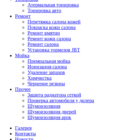
Атермальная тонировка
Тонировка авто
Ремонт
Перетяжка салона кожей
Покраска кожи салона
Ремонт вмятин
Ремонт кожи салона
Ремонт салона
Установка тормозов JBT
Мойка
Премиальная мойка
Ионизация салона
Удаление запахов
Химчистка
Чернение резины
Прочее
Защита радиатора сеткой
Проверка автомобиля у дилера
Шумоизоляция
Шумоизоляция дверей
Шумоизоляция арок
Галерея
Контакты
Новости