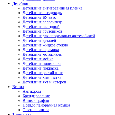
Детейлинг
Детейлинг антигравийная пленка
Детейлинг антидождь
Детейлинг БУ авто
Детейлинг велосипеда
Детейлинг выездной
Детейлинг грузовиков
Детейлинг для спортивных автомобилей
Детейлинг деталей
Детейлинг жидкое стекло
Детейлинг керамика
Детейлинг мотоцикла
Детейлинг мойка
Детейлинг полировка
Детейлинг покраска
Детейлинг рестайлинг
Детейлинг химчистка
Детейлинг яхт и катеров
Винил
Антихром
Брендирование
Винилография
Псевдо панорамная крыша
Снятие винила
Тонировка