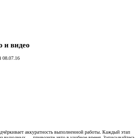
о и видео
 08.07.16
одчёркивает аккуратность выполненной работы. Каждый этап
ез выходных — привозите авто в удобное время. Записывайтесь