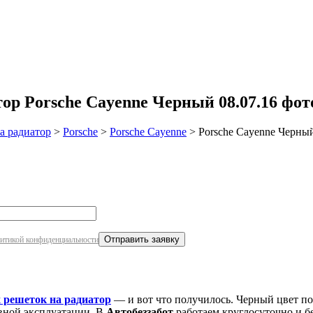
робнее
р Porsche Cayenne Черный 08.07.16 фот
а радиатор
>
Porsche
>
Porsche Cayenne
>
Porsche Cayenne Черный
итикой конфиденциальности
 решеток на радиатор
— и вот что получилось. Черный цвет п
евной эксплуатации. В
Автобеззабот
работаем круглосуточно и б