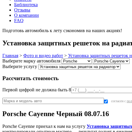
Библиотека
Отзывы
О компании
FAQ
Подготовь автомобиль к лету сэкономив на наших акциях!
под
Установка защитных решеток на радиато
Главная
>
Фото и видео работ
>
Установка защитных решеток н
Выберите марку автомобиля
Выберите услугу
Рассчитать стоимость
Первой цифрой не должна быть 8
согласен с
пол
Porsche Cayenne Черный 08.07.16
Porsche Cayenne приехал к нам на услугу
Установка защитных
контролировали опытные мастера — результат радует в ежедн