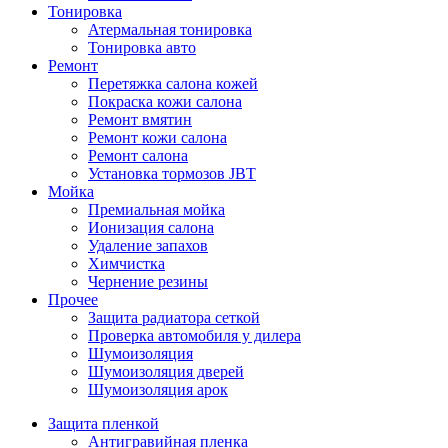
Тонировка
Атермальная тонировка
Тонировка авто
Ремонт
Перетяжка салона кожей
Покраска кожи салона
Ремонт вмятин
Ремонт кожи салона
Ремонт салона
Установка тормозов JBT
Мойка
Премиальная мойка
Ионизация салона
Удаление запахов
Химчистка
Чернение резины
Прочее
Защита радиатора сеткой
Проверка автомобиля у дилера
Шумоизоляция
Шумоизоляция дверей
Шумоизоляция арок
Защита пленкой
Антигравийная пленка