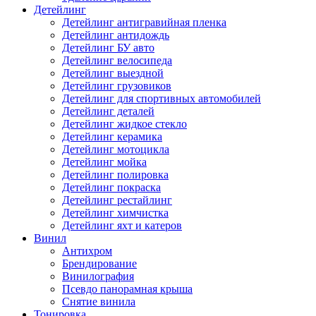
Детейлинг
Детейлинг антигравийная пленка
Детейлинг антидождь
Детейлинг БУ авто
Детейлинг велосипеда
Детейлинг выездной
Детейлинг грузовиков
Детейлинг для спортивных автомобилей
Детейлинг деталей
Детейлинг жидкое стекло
Детейлинг керамика
Детейлинг мотоцикла
Детейлинг мойка
Детейлинг полировка
Детейлинг покраска
Детейлинг рестайлинг
Детейлинг химчистка
Детейлинг яхт и катеров
Винил
Антихром
Брендирование
Винилография
Псевдо панорамная крыша
Снятие винила
Тонировка