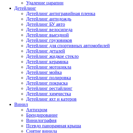
Удаление царапин
Детейлинг
Детейлинг антигравийная пленка
Детейлинг антидождь
Детейлинг БУ авто
Детейлинг велосипеда
Детейлинг выездной
Детейлинг грузовиков
Детейлинг для спортивных автомобилей
Детейлинг деталей
Детейлинг жидкое стекло
Детейлинг керамика
Детейлинг мотоцикла
Детейлинг мойка
Детейлинг полировка
Детейлинг покраска
Детейлинг рестайлинг
Детейлинг химчистка
Детейлинг яхт и катеров
Винил
Антихром
Брендирование
Винилография
Псевдо панорамная крыша
Снятие винила