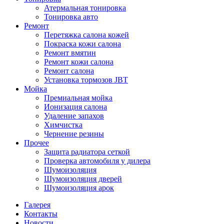
Атермальная тонировка
Тонировка авто
Ремонт
Перетяжка салона кожей
Покраска кожи салона
Ремонт вмятин
Ремонт кожи салона
Ремонт салона
Установка тормозов JBT
Мойка
Премиальная мойка
Ионизация салона
Удаление запахов
Химчистка
Чернение резины
Прочее
Защита радиатора сеткой
Проверка автомобиля у дилера
Шумоизоляция
Шумоизоляция дверей
Шумоизоляция арок
Галерея
Контакты
Новости