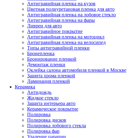
Антигравийная пленка на кузов
Цветная полиуретановая пленка для авто
Антигравийная пленка на лобовое стекло
Антигравийная пленка на фары
Ливреи для авто
Антигравийное покрытие
Антигравийная пленка на мотоцикл
Антигравийная пленка на велосипед
Типы антигравийной пленки
Бронепленка
Бронирование пленкой
Демонтаж пленки
Оклейка салона автомобиля пленкой в Москве
Защита хрома пленкой
Ламинация пленкой
Керамика
Антидождь
Жидкое стекло
Защита интерьера авто
Керамическое покрытие
Полировка
Полировка дисков
Полировка лобового стекла
Полировка фар
Удаление царапин