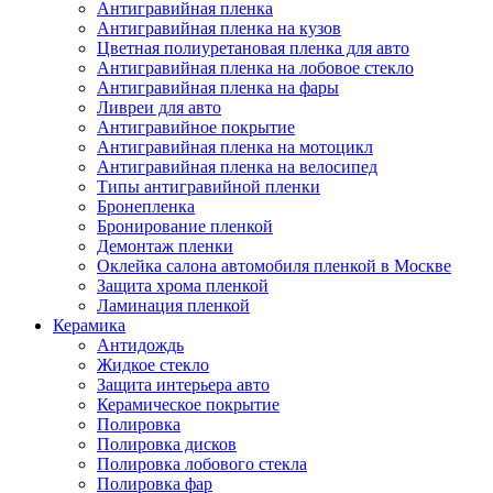
Антигравийная пленка
Антигравийная пленка на кузов
Цветная полиуретановая пленка для авто
Антигравийная пленка на лобовое стекло
Антигравийная пленка на фары
Ливреи для авто
Антигравийное покрытие
Антигравийная пленка на мотоцикл
Антигравийная пленка на велосипед
Типы антигравийной пленки
Бронепленка
Бронирование пленкой
Демонтаж пленки
Оклейка салона автомобиля пленкой в Москве
Защита хрома пленкой
Ламинация пленкой
Керамика
Антидождь
Жидкое стекло
Защита интерьера авто
Керамическое покрытие
Полировка
Полировка дисков
Полировка лобового стекла
Полировка фар