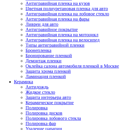
Антигравийная пленка на кузов
Цветная полиуретановая пленка для авто
Антигравийная пленка на лобовое стекло
Антигравийная пленка на фары
Ливреи для авто
Антигравийное покрытие
Антигравийная пленка на мотоцикл
Антигравийная пленка на велосипед
Типы антигравийной пленки
Бронепленка
Бронирование пленкой
Демонтаж пленки
Оклейка салона автомобиля пленкой в Москве
Защита хрома пленкой
Ламинация пленкой
Керамика
Антидождь
Жидкое стекло
Защита интерьера авто
Керамическое покрытие
Полировка
Полировка дисков
Полировка лобового стекла
Полировка фар
Удаление царапин