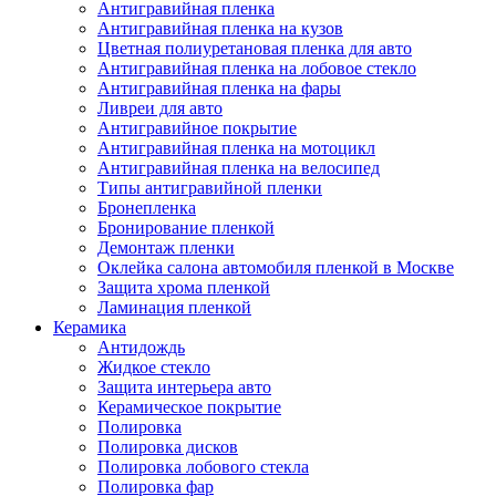
Антигравийная пленка
Антигравийная пленка на кузов
Цветная полиуретановая пленка для авто
Антигравийная пленка на лобовое стекло
Антигравийная пленка на фары
Ливреи для авто
Антигравийное покрытие
Антигравийная пленка на мотоцикл
Антигравийная пленка на велосипед
Типы антигравийной пленки
Бронепленка
Бронирование пленкой
Демонтаж пленки
Оклейка салона автомобиля пленкой в Москве
Защита хрома пленкой
Ламинация пленкой
Керамика
Антидождь
Жидкое стекло
Защита интерьера авто
Керамическое покрытие
Полировка
Полировка дисков
Полировка лобового стекла
Полировка фар