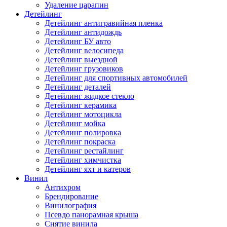
Удаление царапин
Детейлинг
Детейлинг антигравийная пленка
Детейлинг антидождь
Детейлинг БУ авто
Детейлинг велосипеда
Детейлинг выездной
Детейлинг грузовиков
Детейлинг для спортивных автомобилей
Детейлинг деталей
Детейлинг жидкое стекло
Детейлинг керамика
Детейлинг мотоцикла
Детейлинг мойка
Детейлинг полировка
Детейлинг покраска
Детейлинг рестайлинг
Детейлинг химчистка
Детейлинг яхт и катеров
Винил
Антихром
Брендирование
Винилография
Псевдо панорамная крыша
Снятие винила