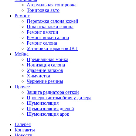
Атермальная тонировка
Тонировка авто
Ремонт
Перетяжка салона кожей
Покраска кожи салона
Ремонт вмятин
Ремонт кожи салона
Ремонт салона
Установка тормозов JBT
Мойка
Премиальная мойка
Ионизация салона
Удаление запахов
Химчистка
Чернение резины
Прочее
Защита радиатора сеткой
Проверка автомобиля у дилера
Шумоизоляция
Шумоизоляция дверей
Шумоизоляция арок
Галерея
Контакты
Новости