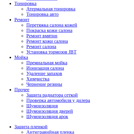
Тонировка
Атермальная тонировка
Тонировка авто
Ремонт
Перетяжка салона кожей
Покраска кожи салона
Ремонт вмятин
Ремонт кожи салона
Ремонт салона
Установка тормозов JBT
Мойка
Премиальная мойка
Ионизация салона
Удаление запахов
Химчистка
Чернение резины
Прочее
Защита радиатора сеткой
Проверка автомобиля у дилера
Шумоизоляция
Шумоизоляция дверей
Шумоизоляция арок
Защита пленкой
Антигравийная пленка