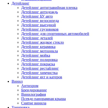
Детейлинг
Детейлинг антигравийная пленка
Детейлинг антидождь
Детейлинг БУ авто
Детейлинг велосипеда
Детейлинг выездной
Детейлинг грузовиков
Детейлинг для спортивных автомобилей
Детейлинг деталей
Детейлинг жидкое стекло
Детейлинг керамика
Детейлинг мотоцикла
Детейлинг мойка
Детейлинг полировка
Детейлинг покраска
Детейлинг рестайлинг
Детейлинг химчистка
Детейлинг яхт и катеров
Винил
Антихром
Брендирование
Винилография
Псевдо панорамная крыша
Снятие винила
Тонировка