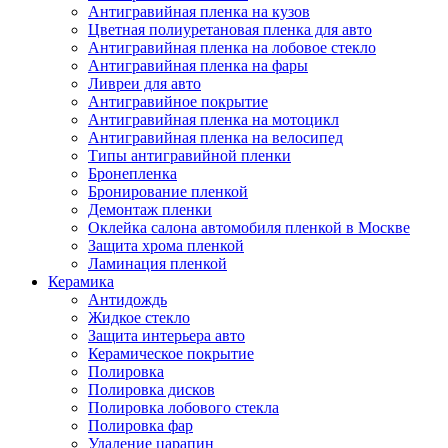
Антигравийная пленка на кузов
Цветная полиуретановая пленка для авто
Антигравийная пленка на лобовое стекло
Антигравийная пленка на фары
Ливреи для авто
Антигравийное покрытие
Антигравийная пленка на мотоцикл
Антигравийная пленка на велосипед
Типы антигравийной пленки
Бронепленка
Бронирование пленкой
Демонтаж пленки
Оклейка салона автомобиля пленкой в Москве
Защита хрома пленкой
Ламинация пленкой
Керамика
Антидождь
Жидкое стекло
Защита интерьера авто
Керамическое покрытие
Полировка
Полировка дисков
Полировка лобового стекла
Полировка фар
Удаление царапин