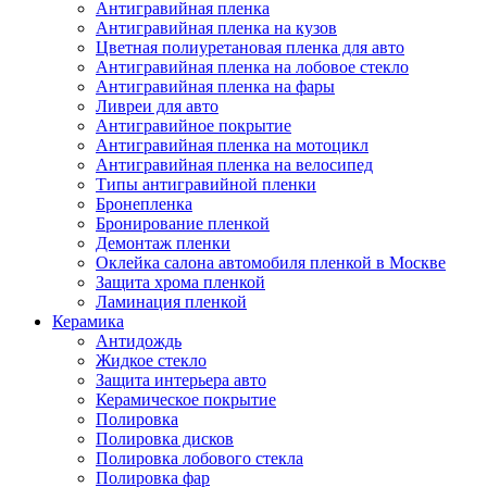
Антигравийная пленка
Антигравийная пленка на кузов
Цветная полиуретановая пленка для авто
Антигравийная пленка на лобовое стекло
Антигравийная пленка на фары
Ливреи для авто
Антигравийное покрытие
Антигравийная пленка на мотоцикл
Антигравийная пленка на велосипед
Типы антигравийной пленки
Бронепленка
Бронирование пленкой
Демонтаж пленки
Оклейка салона автомобиля пленкой в Москве
Защита хрома пленкой
Ламинация пленкой
Керамика
Антидождь
Жидкое стекло
Защита интерьера авто
Керамическое покрытие
Полировка
Полировка дисков
Полировка лобового стекла
Полировка фар