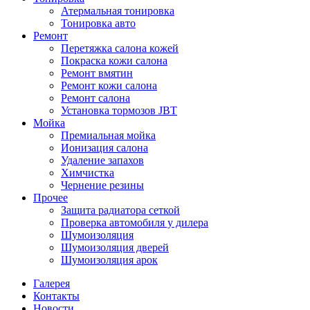
Атермальная тонировка
Тонировка авто
Ремонт
Перетяжка салона кожей
Покраска кожи салона
Ремонт вмятин
Ремонт кожи салона
Ремонт салона
Установка тормозов JBT
Мойка
Премиальная мойка
Ионизация салона
Удаление запахов
Химчистка
Чернение резины
Прочее
Защита радиатора сеткой
Проверка автомобиля у дилера
Шумоизоляция
Шумоизоляция дверей
Шумоизоляция арок
Галерея
Контакты
Новости