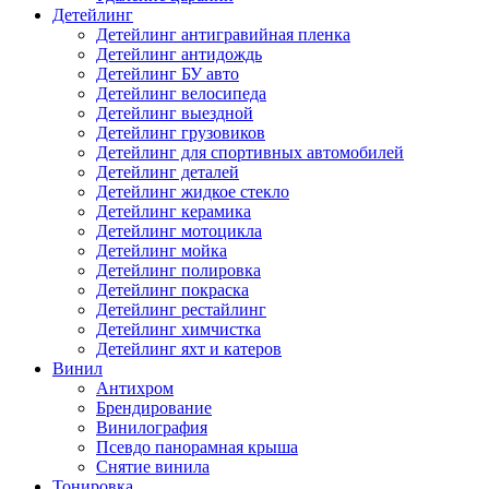
Детейлинг
Детейлинг антигравийная пленка
Детейлинг антидождь
Детейлинг БУ авто
Детейлинг велосипеда
Детейлинг выездной
Детейлинг грузовиков
Детейлинг для спортивных автомобилей
Детейлинг деталей
Детейлинг жидкое стекло
Детейлинг керамика
Детейлинг мотоцикла
Детейлинг мойка
Детейлинг полировка
Детейлинг покраска
Детейлинг рестайлинг
Детейлинг химчистка
Детейлинг яхт и катеров
Винил
Антихром
Брендирование
Винилография
Псевдо панорамная крыша
Снятие винила
Тонировка