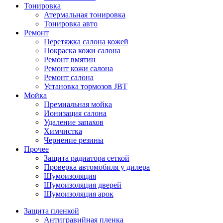
Тонировка
Атермальная тонировка
Тонировка авто
Ремонт
Перетяжка салона кожей
Покраска кожи салона
Ремонт вмятин
Ремонт кожи салона
Ремонт салона
Установка тормозов JBT
Мойка
Премиальная мойка
Ионизация салона
Удаление запахов
Химчистка
Чернение резины
Прочее
Защита радиатора сеткой
Проверка автомобиля у дилера
Шумоизоляция
Шумоизоляция дверей
Шумоизоляция арок
Защита пленкой
Антигравийная пленка