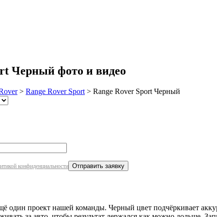
робнее
rt Черный фото и видео
Rover
>
Range Rover Sport
>
Range Rover Sport Черный
итикой конфиденциальности
ещё один проект нашей команды. Черный цвет подчёркивает акку
живать за авто, чтобы результат держался как можно дольше. З