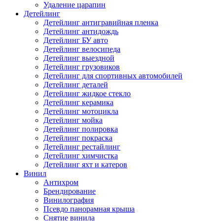
Удаление царапин
Детейлинг
Детейлинг антигравийная пленка
Детейлинг антидождь
Детейлинг БУ авто
Детейлинг велосипеда
Детейлинг выездной
Детейлинг грузовиков
Детейлинг для спортивных автомобилей
Детейлинг деталей
Детейлинг жидкое стекло
Детейлинг керамика
Детейлинг мотоцикла
Детейлинг мойка
Детейлинг полировка
Детейлинг покраска
Детейлинг рестайлинг
Детейлинг химчистка
Детейлинг яхт и катеров
Винил
Антихром
Брендирование
Винилография
Псевдо панорамная крыша
Снятие винила