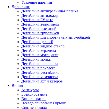
Удаление царапин
Детейлинг
Детейлинг антигравийная пленка
Детейлинг антидождь
Детейлинг БУ авто
Детейлинг велосипеда
Детейлинг выездной
Детейлинг грузовиков
Детейлинг для спортивных автомобилей
Детейлинг деталей
Детейлинг жидкое стекло
Детейлинг керамика
Детейлинг мотоцикла
Детейлинг мойка
Детейлинг полировка
Детейлинг покраска
Детейлинг рестайлинг
Детейлинг химчистка
Детейлинг яхт и катеров
Винил
Антихром
Брендирование
Винилография
Псевдо панорамная крыша
Снятие винила