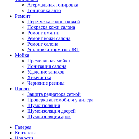
Атермальная тонировка
Тонировка авто
Ремонт
Перетяжка салона кожей
Покраска кожи салона
Ремонт вмятин
Ремонт кожи салона
Ремонт салона
Установка тормозов JBT
Мойка
Премиальная мойка
Ионизация салона
Удаление запахов
Химчистка
Чернение резины
Прочее
Защита радиатора сеткой
Проверка автомобиля у дилера
Шумоизоляция
Шумоизоляция дверей
Шумоизоляция арок
Галерея
Контакты
Новости