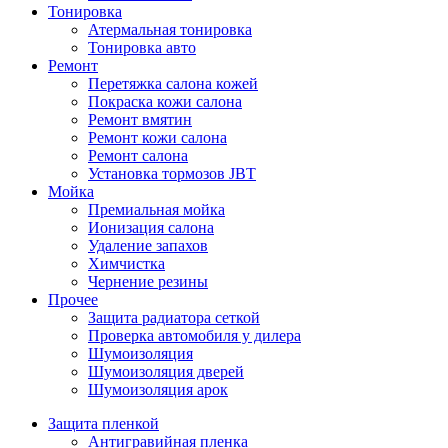
Тонировка
Атермальная тонировка
Тонировка авто
Ремонт
Перетяжка салона кожей
Покраска кожи салона
Ремонт вмятин
Ремонт кожи салона
Ремонт салона
Установка тормозов JBT
Мойка
Премиальная мойка
Ионизация салона
Удаление запахов
Химчистка
Чернение резины
Прочее
Защита радиатора сеткой
Проверка автомобиля у дилера
Шумоизоляция
Шумоизоляция дверей
Шумоизоляция арок
Защита пленкой
Антигравийная пленка