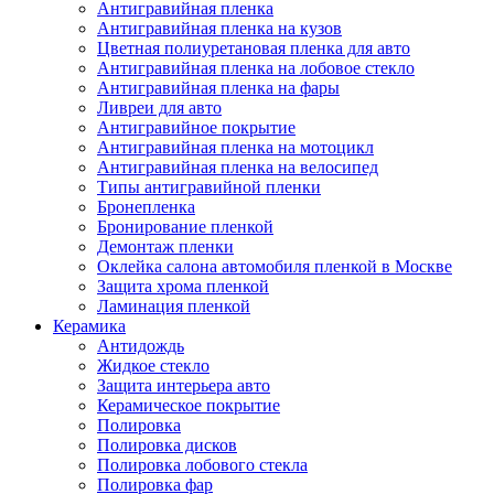
Антигравийная пленка
Антигравийная пленка на кузов
Цветная полиуретановая пленка для авто
Антигравийная пленка на лобовое стекло
Антигравийная пленка на фары
Ливреи для авто
Антигравийное покрытие
Антигравийная пленка на мотоцикл
Антигравийная пленка на велосипед
Типы антигравийной пленки
Бронепленка
Бронирование пленкой
Демонтаж пленки
Оклейка салона автомобиля пленкой в Москве
Защита хрома пленкой
Ламинация пленкой
Керамика
Антидождь
Жидкое стекло
Защита интерьера авто
Керамическое покрытие
Полировка
Полировка дисков
Полировка лобового стекла
Полировка фар