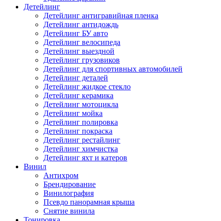
Детейлинг
Детейлинг антигравийная пленка
Детейлинг антидождь
Детейлинг БУ авто
Детейлинг велосипеда
Детейлинг выездной
Детейлинг грузовиков
Детейлинг для спортивных автомобилей
Детейлинг деталей
Детейлинг жидкое стекло
Детейлинг керамика
Детейлинг мотоцикла
Детейлинг мойка
Детейлинг полировка
Детейлинг покраска
Детейлинг рестайлинг
Детейлинг химчистка
Детейлинг яхт и катеров
Винил
Антихром
Брендирование
Винилография
Псевдо панорамная крыша
Снятие винила
Тонировка