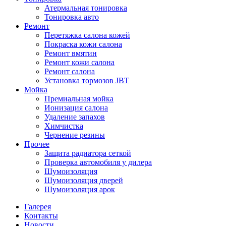
Атермальная тонировка
Тонировка авто
Ремонт
Перетяжка салона кожей
Покраска кожи салона
Ремонт вмятин
Ремонт кожи салона
Ремонт салона
Установка тормозов JBT
Мойка
Премиальная мойка
Ионизация салона
Удаление запахов
Химчистка
Чернение резины
Прочее
Защита радиатора сеткой
Проверка автомобиля у дилера
Шумоизоляция
Шумоизоляция дверей
Шумоизоляция арок
Галерея
Контакты
Новости