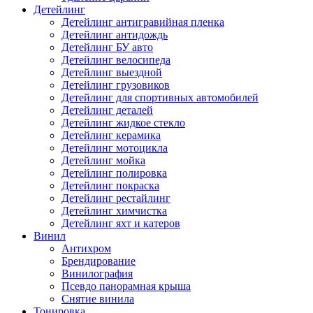
Детейлинг
Детейлинг антигравийная пленка
Детейлинг антидождь
Детейлинг БУ авто
Детейлинг велосипеда
Детейлинг выездной
Детейлинг грузовиков
Детейлинг для спортивных автомобилей
Детейлинг деталей
Детейлинг жидкое стекло
Детейлинг керамика
Детейлинг мотоцикла
Детейлинг мойка
Детейлинг полировка
Детейлинг покраска
Детейлинг рестайлинг
Детейлинг химчистка
Детейлинг яхт и катеров
Винил
Антихром
Брендирование
Винилография
Псевдо панорамная крыша
Снятие винила
Тонировка