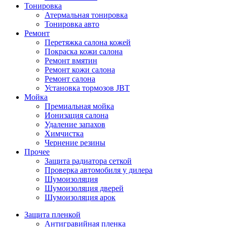
Тонировка
Атермальная тонировка
Тонировка авто
Ремонт
Перетяжка салона кожей
Покраска кожи салона
Ремонт вмятин
Ремонт кожи салона
Ремонт салона
Установка тормозов JBT
Мойка
Премиальная мойка
Ионизация салона
Удаление запахов
Химчистка
Чернение резины
Прочее
Защита радиатора сеткой
Проверка автомобиля у дилера
Шумоизоляция
Шумоизоляция дверей
Шумоизоляция арок
Защита пленкой
Антигравийная пленка