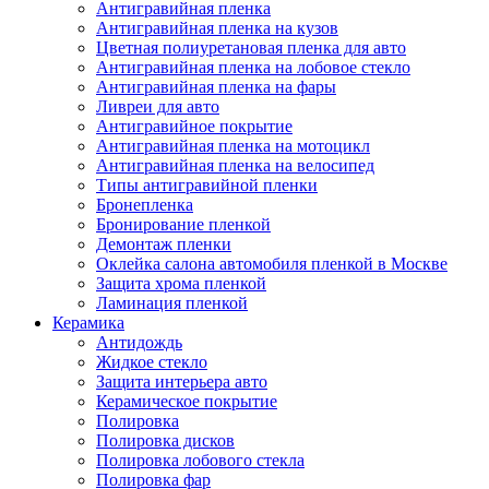
Антигравийная пленка
Антигравийная пленка на кузов
Цветная полиуретановая пленка для авто
Антигравийная пленка на лобовое стекло
Антигравийная пленка на фары
Ливреи для авто
Антигравийное покрытие
Антигравийная пленка на мотоцикл
Антигравийная пленка на велосипед
Типы антигравийной пленки
Бронепленка
Бронирование пленкой
Демонтаж пленки
Оклейка салона автомобиля пленкой в Москве
Защита хрома пленкой
Ламинация пленкой
Керамика
Антидождь
Жидкое стекло
Защита интерьера авто
Керамическое покрытие
Полировка
Полировка дисков
Полировка лобового стекла
Полировка фар