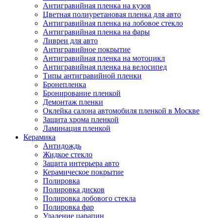
Антигравийная пленка на кузов
Цветная полиуретановая пленка для авто
Антигравийная пленка на лобовое стекло
Антигравийная пленка на фары
Ливреи для авто
Антигравийное покрытие
Антигравийная пленка на мотоцикл
Антигравийная пленка на велосипед
Типы антигравийной пленки
Бронепленка
Бронирование пленкой
Демонтаж пленки
Оклейка салона автомобиля пленкой в Москве
Защита хрома пленкой
Ламинация пленкой
Керамика
Антидождь
Жидкое стекло
Защита интерьера авто
Керамическое покрытие
Полировка
Полировка дисков
Полировка лобового стекла
Полировка фар
Удаление царапин