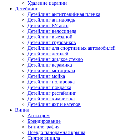
Удаление царапин
Детейлинг
Детейлинг антигравийная пленка
Детейлинг антидождь
Детейлинг БУ авто
Детейлинг велосипеда
Детейлинг выездной
Детейлинг грузовиков
Детейлинг для спортивных автомобилей
Детейлинг деталей
Детейлинг жидкое стекло
Детейлинг керамика
Детейлинг мотоцикла
Детейлинг мойка
Детейлинг полировка
Детейлинг покраска
Детейлинг рестайлинг
Детейлинг химчистка
Детейлинг яхт и катеров
Винил
Антихром
Брендирование
Винилография
Псевдо панорамная крыша
Снятие винила