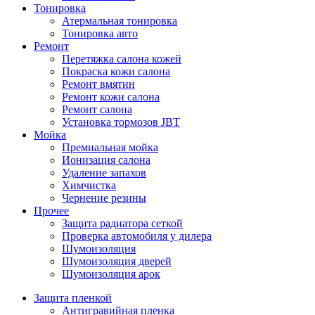
Тонировка
Атермальная тонировка
Тонировка авто
Ремонт
Перетяжка салона кожей
Покраска кожи салона
Ремонт вмятин
Ремонт кожи салона
Ремонт салона
Установка тормозов JBT
Мойка
Премиальная мойка
Ионизация салона
Удаление запахов
Химчистка
Чернение резины
Прочее
Защита радиатора сеткой
Проверка автомобиля у дилера
Шумоизоляция
Шумоизоляция дверей
Шумоизоляция арок
Защита пленкой
Антигравийная пленка