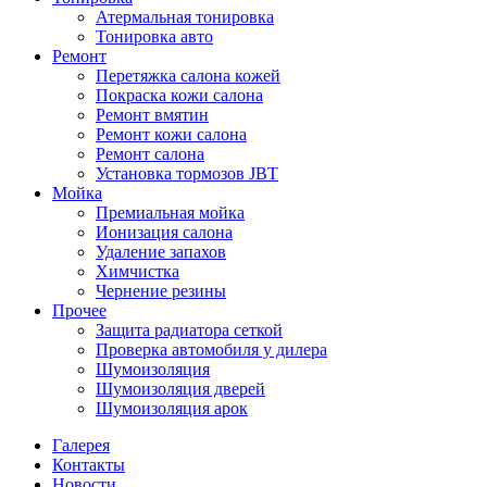
Атермальная тонировка
Тонировка авто
Ремонт
Перетяжка салона кожей
Покраска кожи салона
Ремонт вмятин
Ремонт кожи салона
Ремонт салона
Установка тормозов JBT
Мойка
Премиальная мойка
Ионизация салона
Удаление запахов
Химчистка
Чернение резины
Прочее
Защита радиатора сеткой
Проверка автомобиля у дилера
Шумоизоляция
Шумоизоляция дверей
Шумоизоляция арок
Галерея
Контакты
Новости