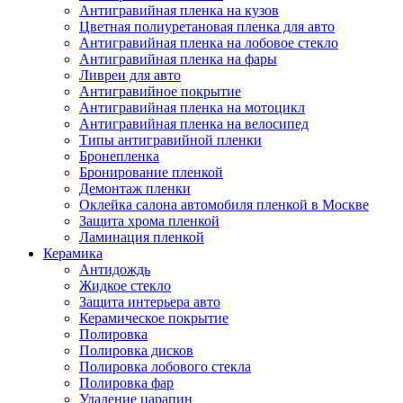
Антигравийная пленка на кузов
Цветная полиуретановая пленка для авто
Антигравийная пленка на лобовое стекло
Антигравийная пленка на фары
Ливреи для авто
Антигравийное покрытие
Антигравийная пленка на мотоцикл
Антигравийная пленка на велосипед
Типы антигравийной пленки
Бронепленка
Бронирование пленкой
Демонтаж пленки
Оклейка салона автомобиля пленкой в Москве
Защита хрома пленкой
Ламинация пленкой
Керамика
Антидождь
Жидкое стекло
Защита интерьера авто
Керамическое покрытие
Полировка
Полировка дисков
Полировка лобового стекла
Полировка фар
Удаление царапин