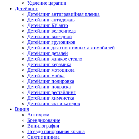
Удаление царапин
Детейлинг
Детейлинг антигравийная пленка
Детейлинг антидождь
Детейлинг БУ авто
Детейлинг велосипеда
Детейлинг выездной
Детейлинг грузовиков
Детейлинг для спортивных автомобилей
Детейлинг деталей
Детейлинг жидкое стекло
Детейлинг керамика
Детейлинг мотоцикла
Детейлинг мойка
Детейлинг полировка
Детейлинг покраска
Детейлинг рестайлинг
Детейлинг химчистка
Детейлинг яхт и катеров
Винил
Антихром
Брендирование
Винилография
Псевдо панорамная крыша
Снятие винила