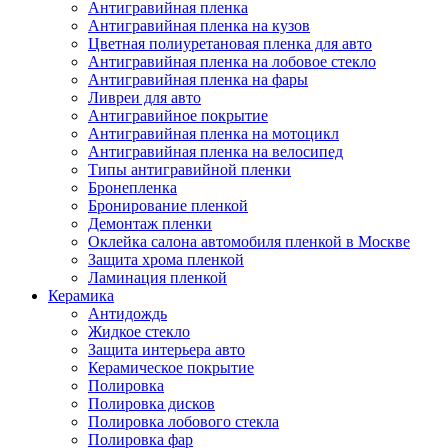
Антигравийная пленка
Антигравийная пленка на кузов
Цветная полиуретановая пленка для авто
Антигравийная пленка на лобовое стекло
Антигравийная пленка на фары
Ливреи для авто
Антигравийное покрытие
Антигравийная пленка на мотоцикл
Антигравийная пленка на велосипед
Типы антигравийной пленки
Бронепленка
Бронирование пленкой
Демонтаж пленки
Оклейка салона автомобиля пленкой в Москве
Защита хрома пленкой
Ламинация пленкой
Керамика
Антидождь
Жидкое стекло
Защита интерьера авто
Керамическое покрытие
Полировка
Полировка дисков
Полировка лобового стекла
Полировка фар