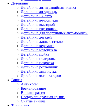
Детейлинг
Детейлинг антигравийная пленка
Детейлинг антидождь
Детейлинг БУ авто
Детейлинг велосипеда
Детейлинг выездной
Детейлинг грузовиков
Детейлинг для спортивных автомобилей
Детейлинг деталей
Детейлинг жидкое стекло
Детейлинг керамика
Детейлинг мотоцикла
Детейлинг мойка
Детейлинг полировка
Детейлинг покраска
Детейлинг рестайлинг
Детейлинг химчистка
Детейлинг яхт и катеров
Винил
Антихром
Брендирование
Винилография
Псевдо панорамная крыша
Снятие винила
Тонировка