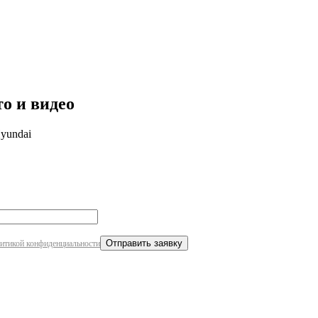
робнее
о и видео
yundai
итикой конфиденциальности