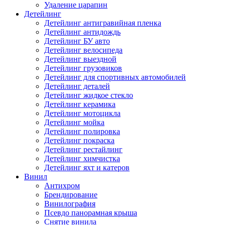
Удаление царапин
Детейлинг
Детейлинг антигравийная пленка
Детейлинг антидождь
Детейлинг БУ авто
Детейлинг велосипеда
Детейлинг выездной
Детейлинг грузовиков
Детейлинг для спортивных автомобилей
Детейлинг деталей
Детейлинг жидкое стекло
Детейлинг керамика
Детейлинг мотоцикла
Детейлинг мойка
Детейлинг полировка
Детейлинг покраска
Детейлинг рестайлинг
Детейлинг химчистка
Детейлинг яхт и катеров
Винил
Антихром
Брендирование
Винилография
Псевдо панорамная крыша
Снятие винила