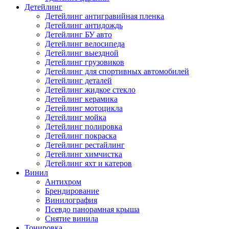
Детейлинг
Детейлинг антигравийная пленка
Детейлинг антидождь
Детейлинг БУ авто
Детейлинг велосипеда
Детейлинг выездной
Детейлинг грузовиков
Детейлинг для спортивных автомобилей
Детейлинг деталей
Детейлинг жидкое стекло
Детейлинг керамика
Детейлинг мотоцикла
Детейлинг мойка
Детейлинг полировка
Детейлинг покраска
Детейлинг рестайлинг
Детейлинг химчистка
Детейлинг яхт и катеров
Винил
Антихром
Брендирование
Винилография
Псевдо панорамная крыша
Снятие винила
Тонировка