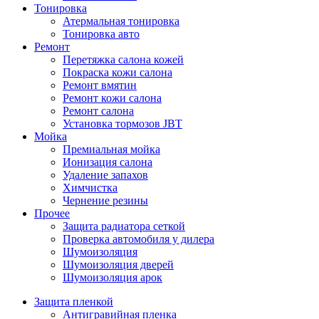
Тонировка
Атермальная тонировка
Тонировка авто
Ремонт
Перетяжка салона кожей
Покраска кожи салона
Ремонт вмятин
Ремонт кожи салона
Ремонт салона
Установка тормозов JBT
Мойка
Премиальная мойка
Ионизация салона
Удаление запахов
Химчистка
Чернение резины
Прочее
Защита радиатора сеткой
Проверка автомобиля у дилера
Шумоизоляция
Шумоизоляция дверей
Шумоизоляция арок
Защита пленкой
Антигравийная пленка