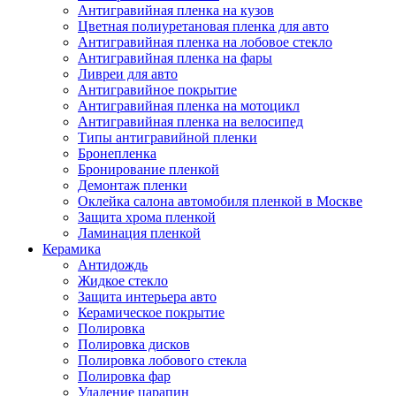
Антигравийная пленка на кузов
Цветная полиуретановая пленка для авто
Антигравийная пленка на лобовое стекло
Антигравийная пленка на фары
Ливреи для авто
Антигравийное покрытие
Антигравийная пленка на мотоцикл
Антигравийная пленка на велосипед
Типы антигравийной пленки
Бронепленка
Бронирование пленкой
Демонтаж пленки
Оклейка салона автомобиля пленкой в Москве
Защита хрома пленкой
Ламинация пленкой
Керамика
Антидождь
Жидкое стекло
Защита интерьера авто
Керамическое покрытие
Полировка
Полировка дисков
Полировка лобового стекла
Полировка фар
Удаление царапин