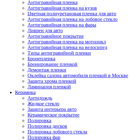
Антигравийная пленка
Антигравийная пленка на кузов
Цветная полиуретановая пленка для авто
Антигравийная пленка на лобовое стекло
Антигравийная пленка на фары
Ливреи для авто
Антигравийное покрытие
Антигравийная пленка на мотоцикл
Антигравийная пленка на велосипед
Типы антигравийной пленки
Бронепленка
Бронирование пленкой
Демонтаж пленки
Оклейка салона автомобиля пленкой в Москве
Защита хрома пленкой
Ламинация пленкой
Керамика
Антидождь
Жидкое стекло
Защита интерьера авто
Керамическое покрытие
Полировка
Полировка дисков
Полировка лобового стекла
Полировка фар