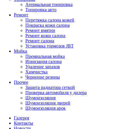
Атермальная тонировка
Тонировка авто
Ремонт
Перетяжка салона кожей
Покраска кожи салона
Ремонт вмятин
Ремонт кожи салона
Ремонт салона
Установка тормозов JBT
Мойка
Премиальная мойка
Ионизация салона
Удаление запахов
Химчистка
Чернение резины
Прочее
Защита радиатора сеткой
Проверка автомобиля у дилера
Шумоизоляция
Шумоизоляция дверей
Шумоизоляция арок
Галерея
Контакты
Новости