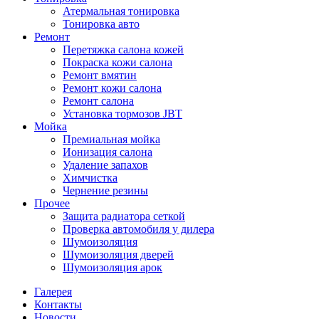
Атермальная тонировка
Тонировка авто
Ремонт
Перетяжка салона кожей
Покраска кожи салона
Ремонт вмятин
Ремонт кожи салона
Ремонт салона
Установка тормозов JBT
Мойка
Премиальная мойка
Ионизация салона
Удаление запахов
Химчистка
Чернение резины
Прочее
Защита радиатора сеткой
Проверка автомобиля у дилера
Шумоизоляция
Шумоизоляция дверей
Шумоизоляция арок
Галерея
Контакты
Новости