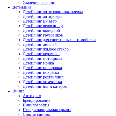
Удаление царапин
Детейлинг
Детейлинг антигравийная пленка
Детейлинг антидождь
Детейлинг БУ авто
Детейлинг велосипеда
Детейлинг выездной
Детейлинг грузовиков
Детейлинг для спортивных автомобилей
Детейлинг деталей
Детейлинг жидкое стекло
Детейлинг керамика
Детейлинг мотоцикла
Детейлинг мойка
Детейлинг полировка
Детейлинг покраска
Детейлинг рестайлинг
Детейлинг химчистка
Детейлинг яхт и катеров
Винил
Антихром
Брендирование
Винилография
Псевдо панорамная крыша
Снятие винила