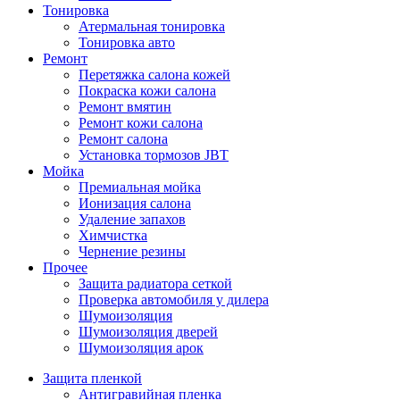
Тонировка
Атермальная тонировка
Тонировка авто
Ремонт
Перетяжка салона кожей
Покраска кожи салона
Ремонт вмятин
Ремонт кожи салона
Ремонт салона
Установка тормозов JBT
Мойка
Премиальная мойка
Ионизация салона
Удаление запахов
Химчистка
Чернение резины
Прочее
Защита радиатора сеткой
Проверка автомобиля у дилера
Шумоизоляция
Шумоизоляция дверей
Шумоизоляция арок
Защита пленкой
Антигравийная пленка