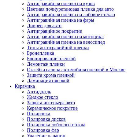
Антигравийная пленка на кузов
Цветная полиуретановая пленка для авто
Антигравийная пленка на лобовое стекло
Антигравийная пленка на фары
Ливреи для авто
Антигравийное покрытие
Антигравийная пленка на мотоцикл
Антигравийная пленка на велосипед
Типы антигравийной пленки
Бронепленка
Бронирование пленкой
Демонтаж пленки
Оклейка салона автомобиля пленкой в Москве
Защита хрома пленкой
Ламинация пленкой
Керамика
Антидождь
Жидкое стекло
Защита интерьера авто
Керамическое покрытие
Полировка
Полировка дисков
Полировка лобового стекла
Полировка фар
Удаление царапин