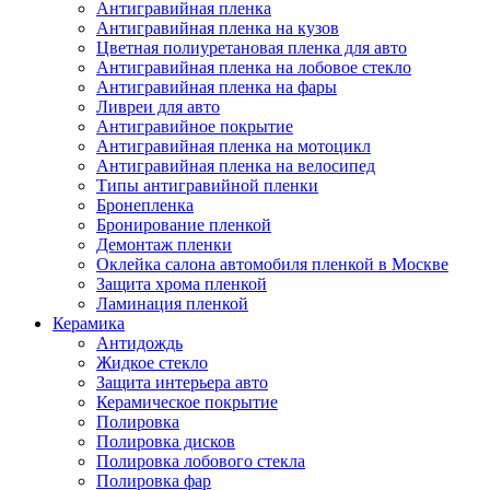
Антигравийная пленка
Антигравийная пленка на кузов
Цветная полиуретановая пленка для авто
Антигравийная пленка на лобовое стекло
Антигравийная пленка на фары
Ливреи для авто
Антигравийное покрытие
Антигравийная пленка на мотоцикл
Антигравийная пленка на велосипед
Типы антигравийной пленки
Бронепленка
Бронирование пленкой
Демонтаж пленки
Оклейка салона автомобиля пленкой в Москве
Защита хрома пленкой
Ламинация пленкой
Керамика
Антидождь
Жидкое стекло
Защита интерьера авто
Керамическое покрытие
Полировка
Полировка дисков
Полировка лобового стекла
Полировка фар