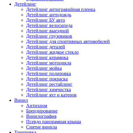
Детейлинг
Детейлинг антигравийная пленка
Детейлинг антидождь
Детейлинг БУ авто
Детейлинг велосипеда
Детейлинг выездной
Детейлинг грузовиков
Детейлинг для спортивных автомобилей
Детейлинг деталей
Детейлинг жидкое стекло
Детейлинг керамика
Детейлинг мотоцикла
Детейлинг мойка
Детейлинг полировка
Детейлинг покраска
Детейлинг рестайлинг
Детейлинг химчистка
Детейлинг яхт и катеров
Винил
Антихром
Брендирование
Винилография
Псевдо панорамная крыша
Снятие винила
Тонировка