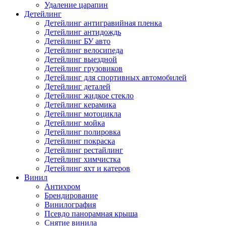
Удаление царапин
Детейлинг
Детейлинг антигравийная пленка
Детейлинг антидождь
Детейлинг БУ авто
Детейлинг велосипеда
Детейлинг выездной
Детейлинг грузовиков
Детейлинг для спортивных автомобилей
Детейлинг деталей
Детейлинг жидкое стекло
Детейлинг керамика
Детейлинг мотоцикла
Детейлинг мойка
Детейлинг полировка
Детейлинг покраска
Детейлинг рестайлинг
Детейлинг химчистка
Детейлинг яхт и катеров
Винил
Антихром
Брендирование
Винилография
Псевдо панорамная крыша
Снятие винила