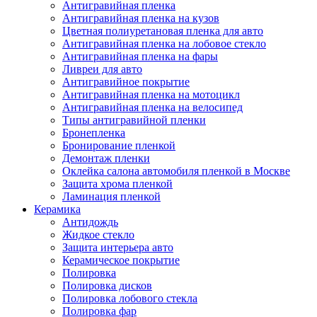
Антигравийная пленка
Антигравийная пленка на кузов
Цветная полиуретановая пленка для авто
Антигравийная пленка на лобовое стекло
Антигравийная пленка на фары
Ливреи для авто
Антигравийное покрытие
Антигравийная пленка на мотоцикл
Антигравийная пленка на велосипед
Типы антигравийной пленки
Бронепленка
Бронирование пленкой
Демонтаж пленки
Оклейка салона автомобиля пленкой в Москве
Защита хрома пленкой
Ламинация пленкой
Керамика
Антидождь
Жидкое стекло
Защита интерьера авто
Керамическое покрытие
Полировка
Полировка дисков
Полировка лобового стекла
Полировка фар