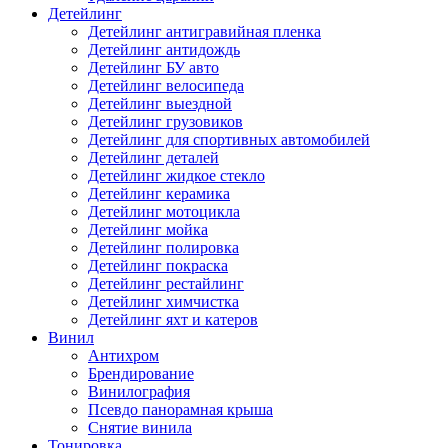
Детейлинг
Детейлинг антигравийная пленка
Детейлинг антидождь
Детейлинг БУ авто
Детейлинг велосипеда
Детейлинг выездной
Детейлинг грузовиков
Детейлинг для спортивных автомобилей
Детейлинг деталей
Детейлинг жидкое стекло
Детейлинг керамика
Детейлинг мотоцикла
Детейлинг мойка
Детейлинг полировка
Детейлинг покраска
Детейлинг рестайлинг
Детейлинг химчистка
Детейлинг яхт и катеров
Винил
Антихром
Брендирование
Винилография
Псевдо панорамная крыша
Снятие винила
Тонировка