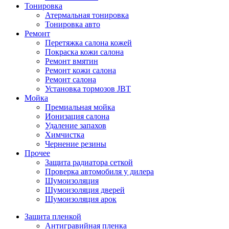
Тонировка
Атермальная тонировка
Тонировка авто
Ремонт
Перетяжка салона кожей
Покраска кожи салона
Ремонт вмятин
Ремонт кожи салона
Ремонт салона
Установка тормозов JBT
Мойка
Премиальная мойка
Ионизация салона
Удаление запахов
Химчистка
Чернение резины
Прочее
Защита радиатора сеткой
Проверка автомобиля у дилера
Шумоизоляция
Шумоизоляция дверей
Шумоизоляция арок
Защита пленкой
Антигравийная пленка