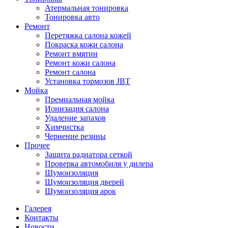
Атермальная тонировка
Тонировка авто
Ремонт
Перетяжка салона кожей
Покраска кожи салона
Ремонт вмятин
Ремонт кожи салона
Ремонт салона
Установка тормозов JBT
Мойка
Премиальная мойка
Ионизация салона
Удаление запахов
Химчистка
Чернение резины
Прочее
Защита радиатора сеткой
Проверка автомобиля у дилера
Шумоизоляция
Шумоизоляция дверей
Шумоизоляция арок
Галерея
Контакты
Новости