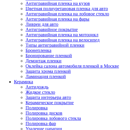
Антигравийная пленка на кузов
Цветная полиуретановая пленка для авто
Антигравийная пленка на лобовое стекло
Антигравийная пленка на фары
Ливреи для авто
Антигравийное покрытие
Антигравийная пленка на мотоцикл
Антигравийная пленка на велосипед
Типы антигравийной пленки
Бронепленка
Бронирование пленкой
Демонтаж пленки
Оклейка салона автомобиля пленкой в Москве
Защита хрома пленкой
Ламинация пленкой
Керамика
Антидождь
Жидкое стекло
Защита интерьера авто
Керамическое покрытие
Полировка
Полировка дисков
Полировка лобового стекла
Полировка фар
Удаление царапин