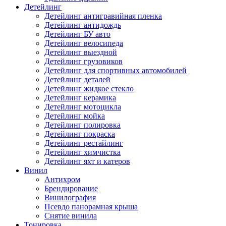
Детейлинг
Детейлинг антигравийная пленка
Детейлинг антидождь
Детейлинг БУ авто
Детейлинг велосипеда
Детейлинг выездной
Детейлинг грузовиков
Детейлинг для спортивных автомобилей
Детейлинг деталей
Детейлинг жидкое стекло
Детейлинг керамика
Детейлинг мотоцикла
Детейлинг мойка
Детейлинг полировка
Детейлинг покраска
Детейлинг рестайлинг
Детейлинг химчистка
Детейлинг яхт и катеров
Винил
Антихром
Брендирование
Винилография
Псевдо панорамная крыша
Снятие винила
Тонировка