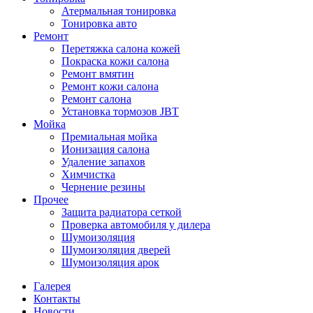
Атермальная тонировка
Тонировка авто
Ремонт
Перетяжка салона кожей
Покраска кожи салона
Ремонт вмятин
Ремонт кожи салона
Ремонт салона
Установка тормозов JBT
Мойка
Премиальная мойка
Ионизация салона
Удаление запахов
Химчистка
Чернение резины
Прочее
Защита радиатора сеткой
Проверка автомобиля у дилера
Шумоизоляция
Шумоизоляция дверей
Шумоизоляция арок
Галерея
Контакты
Новости