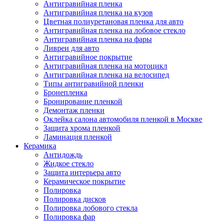
Антигравийная пленка
Антигравийная пленка на кузов
Цветная полиуретановая пленка для авто
Антигравийная пленка на лобовое стекло
Антигравийная пленка на фары
Ливреи для авто
Антигравийное покрытие
Антигравийная пленка на мотоцикл
Антигравийная пленка на велосипед
Типы антигравийной пленки
Бронепленка
Бронирование пленкой
Демонтаж пленки
Оклейка салона автомобиля пленкой в Москве
Защита хрома пленкой
Ламинация пленкой
Керамика
Антидождь
Жидкое стекло
Защита интерьера авто
Керамическое покрытие
Полировка
Полировка дисков
Полировка лобового стекла
Полировка фар