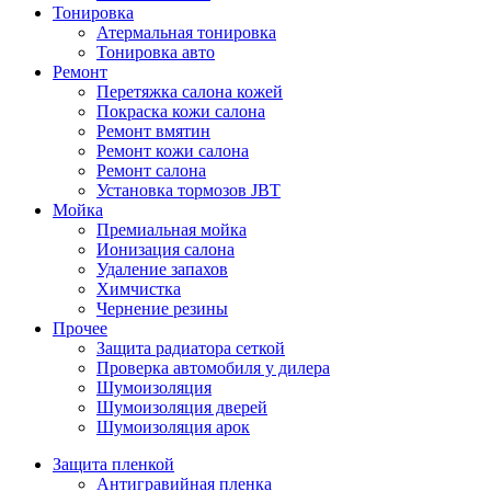
Тонировка
Атермальная тонировка
Тонировка авто
Ремонт
Перетяжка салона кожей
Покраска кожи салона
Ремонт вмятин
Ремонт кожи салона
Ремонт салона
Установка тормозов JBT
Мойка
Премиальная мойка
Ионизация салона
Удаление запахов
Химчистка
Чернение резины
Прочее
Защита радиатора сеткой
Проверка автомобиля у дилера
Шумоизоляция
Шумоизоляция дверей
Шумоизоляция арок
Защита пленкой
Антигравийная пленка