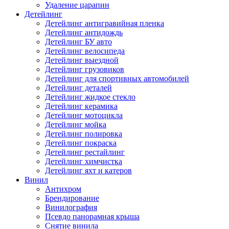
Удаление царапин
Детейлинг
Детейлинг антигравийная пленка
Детейлинг антидождь
Детейлинг БУ авто
Детейлинг велосипеда
Детейлинг выездной
Детейлинг грузовиков
Детейлинг для спортивных автомобилей
Детейлинг деталей
Детейлинг жидкое стекло
Детейлинг керамика
Детейлинг мотоцикла
Детейлинг мойка
Детейлинг полировка
Детейлинг покраска
Детейлинг рестайлинг
Детейлинг химчистка
Детейлинг яхт и катеров
Винил
Антихром
Брендирование
Винилография
Псевдо панорамная крыша
Снятие винила