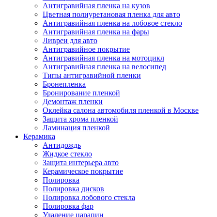
Антигравийная пленка на кузов
Цветная полиуретановая пленка для авто
Антигравийная пленка на лобовое стекло
Антигравийная пленка на фары
Ливреи для авто
Антигравийное покрытие
Антигравийная пленка на мотоцикл
Антигравийная пленка на велосипед
Типы антигравийной пленки
Бронепленка
Бронирование пленкой
Демонтаж пленки
Оклейка салона автомобиля пленкой в Москве
Защита хрома пленкой
Ламинация пленкой
Керамика
Антидождь
Жидкое стекло
Защита интерьера авто
Керамическое покрытие
Полировка
Полировка дисков
Полировка лобового стекла
Полировка фар
Удаление царапин