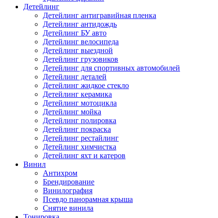
Детейлинг
Детейлинг антигравийная пленка
Детейлинг антидождь
Детейлинг БУ авто
Детейлинг велосипеда
Детейлинг выездной
Детейлинг грузовиков
Детейлинг для спортивных автомобилей
Детейлинг деталей
Детейлинг жидкое стекло
Детейлинг керамика
Детейлинг мотоцикла
Детейлинг мойка
Детейлинг полировка
Детейлинг покраска
Детейлинг рестайлинг
Детейлинг химчистка
Детейлинг яхт и катеров
Винил
Антихром
Брендирование
Винилография
Псевдо панорамная крыша
Снятие винила
Тонировка