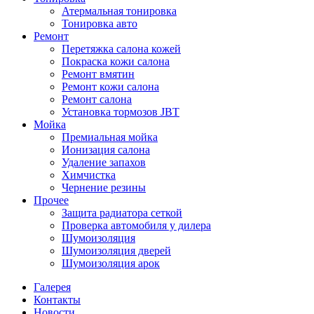
Атермальная тонировка
Тонировка авто
Ремонт
Перетяжка салона кожей
Покраска кожи салона
Ремонт вмятин
Ремонт кожи салона
Ремонт салона
Установка тормозов JBT
Мойка
Премиальная мойка
Ионизация салона
Удаление запахов
Химчистка
Чернение резины
Прочее
Защита радиатора сеткой
Проверка автомобиля у дилера
Шумоизоляция
Шумоизоляция дверей
Шумоизоляция арок
Галерея
Контакты
Новости