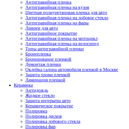
Антигравийная пленка
Антигравийная пленка на кузов
Цветная полиуретановая пленка для авто
Антигравийная пленка на лобовое стекло
Антигравийная пленка на фары
Ливреи для авто
Антигравийное покрытие
Антигравийная пленка на мотоцикл
Антигравийная пленка на велосипед
Типы антигравийной пленки
Бронепленка
Бронирование пленкой
Демонтаж пленки
Оклейка салона автомобиля пленкой в Москве
Защита хрома пленкой
Ламинация пленкой
Керамика
Антидождь
Жидкое стекло
Защита интерьера авто
Керамическое покрытие
Полировка
Полировка дисков
Полировка лобового стекла
Полировка фар