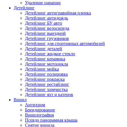
Удаление царапин
Детейлинг
Детейлинг антигравийная пленка
Детейлинг антидождь
Детейлинг БУ авто
Детейлинг велосипеда
Детейлинг выездной
Детейлинг грузовиков
Детейлинг для спортивных автомобилей
Детейлинг деталей
Детейлинг жидкое стекло
Детейлинг керамика
Детейлинг мотоцикла
Детейлинг мойка
Детейлинг полировка
Детейлинг покраска
Детейлинг рестайлинг
Детейлинг химчистка
Детейлинг яхт и катеров
Винил
Антихром
Брендирование
Винилография
Псевдо панорамная крыша
Снятие винила