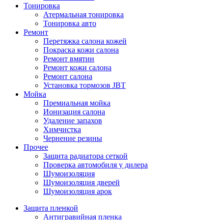
Тонировка
Атермальная тонировка
Тонировка авто
Ремонт
Перетяжка салона кожей
Покраска кожи салона
Ремонт вмятин
Ремонт кожи салона
Ремонт салона
Установка тормозов JBT
Мойка
Премиальная мойка
Ионизация салона
Удаление запахов
Химчистка
Чернение резины
Прочее
Защита радиатора сеткой
Проверка автомобиля у дилера
Шумоизоляция
Шумоизоляция дверей
Шумоизоляция арок
Защита пленкой
Антигравийная пленка