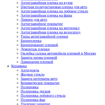
Антигравийная пленка на кузов
Цветная полиуретановая пленка для авто
Антигравийная пленка на лобовое стекло
Антигравийная пленка на фары
Ливреи для авто
Антигравийное покрытие
Антигравийная пленка на мотоцикл
Антигравийная пленка на велосипед
Типы антигравийной пленки
Бронепленка
Бронирование пленкой
Демонтаж пленки
Оклейка салона автомобиля пленкой в Москве
Защита хрома пленкой
Ламинация пленкой
Керамика
Антидождь
Жидкое стекло
Защита интерьера авто
Керамическое покрытие
Полировка
Полировка дисков
Полировка лобового стекла
Полировка фар
Удаление царапин