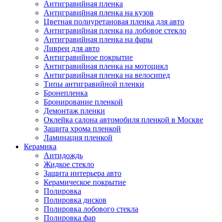
Антигравийная пленка
Антигравийная пленка на кузов
Цветная полиуретановая пленка для авто
Антигравийная пленка на лобовое стекло
Антигравийная пленка на фары
Ливреи для авто
Антигравийное покрытие
Антигравийная пленка на мотоцикл
Антигравийная пленка на велосипед
Типы антигравийной пленки
Бронепленка
Бронирование пленкой
Демонтаж пленки
Оклейка салона автомобиля пленкой в Москве
Защита хрома пленкой
Ламинация пленкой
Керамика
Антидождь
Жидкое стекло
Защита интерьера авто
Керамическое покрытие
Полировка
Полировка дисков
Полировка лобового стекла
Полировка фар