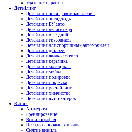
Удаление царапин
Детейлинг
Детейлинг антигравийная пленка
Детейлинг антидождь
Детейлинг БУ авто
Детейлинг велосипеда
Детейлинг выездной
Детейлинг грузовиков
Детейлинг для спортивных автомобилей
Детейлинг деталей
Детейлинг жидкое стекло
Детейлинг керамика
Детейлинг мотоцикла
Детейлинг мойка
Детейлинг полировка
Детейлинг покраска
Детейлинг рестайлинг
Детейлинг химчистка
Детейлинг яхт и катеров
Винил
Антихром
Брендирование
Винилография
Псевдо панорамная крыша
Снятие винила