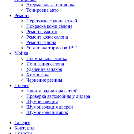
Атермальная тонировка
Тонировка авто
Ремонт
Перетяжка салона кожей
Покраска кожи салона
Ремонт вмятин
Ремонт кожи салона
Ремонт салона
Установка тормозов JBT
Мойка
Премиальная мойка
Ионизация салона
Удаление запахов
Химчистка
Чернение резины
Прочее
Защита радиатора сеткой
Проверка автомобиля у дилера
Шумоизоляция
Шумоизоляция дверей
Шумоизоляция арок
Галерея
Контакты
Новости