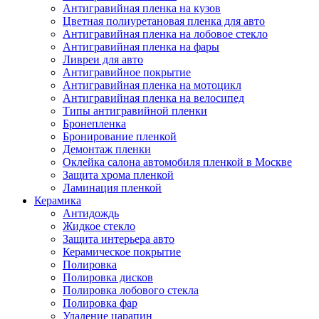
Антигравийная пленка на кузов
Цветная полиуретановая пленка для авто
Антигравийная пленка на лобовое стекло
Антигравийная пленка на фары
Ливреи для авто
Антигравийное покрытие
Антигравийная пленка на мотоцикл
Антигравийная пленка на велосипед
Типы антигравийной пленки
Бронепленка
Бронирование пленкой
Демонтаж пленки
Оклейка салона автомобиля пленкой в Москве
Защита хрома пленкой
Ламинация пленкой
Керамика
Антидождь
Жидкое стекло
Защита интерьера авто
Керамическое покрытие
Полировка
Полировка дисков
Полировка лобового стекла
Полировка фар
Удаление царапин