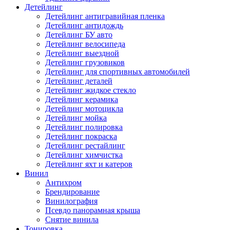
Детейлинг
Детейлинг антигравийная пленка
Детейлинг антидождь
Детейлинг БУ авто
Детейлинг велосипеда
Детейлинг выездной
Детейлинг грузовиков
Детейлинг для спортивных автомобилей
Детейлинг деталей
Детейлинг жидкое стекло
Детейлинг керамика
Детейлинг мотоцикла
Детейлинг мойка
Детейлинг полировка
Детейлинг покраска
Детейлинг рестайлинг
Детейлинг химчистка
Детейлинг яхт и катеров
Винил
Антихром
Брендирование
Винилография
Псевдо панорамная крыша
Снятие винила
Тонировка