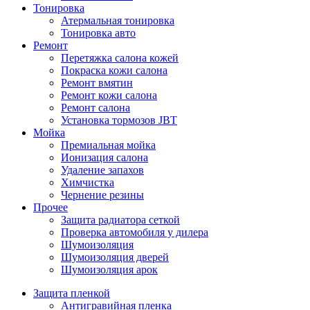
Тонировка
Атермальная тонировка
Тонировка авто
Ремонт
Перетяжка салона кожей
Покраска кожи салона
Ремонт вмятин
Ремонт кожи салона
Ремонт салона
Установка тормозов JBT
Мойка
Премиальная мойка
Ионизация салона
Удаление запахов
Химчистка
Чернение резины
Прочее
Защита радиатора сеткой
Проверка автомобиля у дилера
Шумоизоляция
Шумоизоляция дверей
Шумоизоляция арок
Защита пленкой
Антигравийная пленка