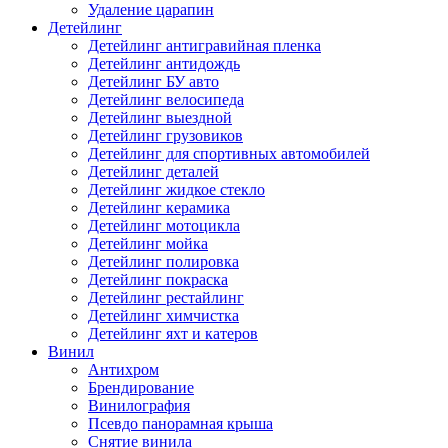
Удаление царапин
Детейлинг
Детейлинг антигравийная пленка
Детейлинг антидождь
Детейлинг БУ авто
Детейлинг велосипеда
Детейлинг выездной
Детейлинг грузовиков
Детейлинг для спортивных автомобилей
Детейлинг деталей
Детейлинг жидкое стекло
Детейлинг керамика
Детейлинг мотоцикла
Детейлинг мойка
Детейлинг полировка
Детейлинг покраска
Детейлинг рестайлинг
Детейлинг химчистка
Детейлинг яхт и катеров
Винил
Антихром
Брендирование
Винилография
Псевдо панорамная крыша
Снятие винила