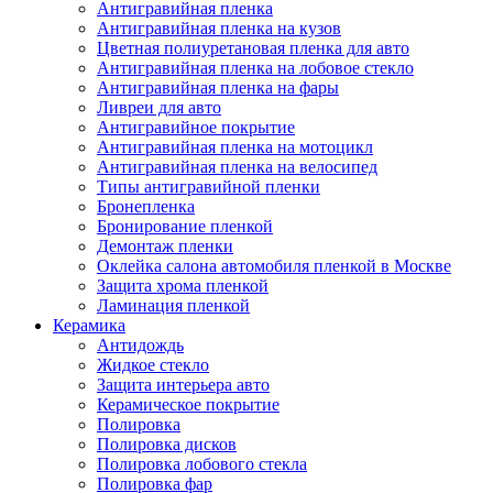
Антигравийная пленка
Антигравийная пленка на кузов
Цветная полиуретановая пленка для авто
Антигравийная пленка на лобовое стекло
Антигравийная пленка на фары
Ливреи для авто
Антигравийное покрытие
Антигравийная пленка на мотоцикл
Антигравийная пленка на велосипед
Типы антигравийной пленки
Бронепленка
Бронирование пленкой
Демонтаж пленки
Оклейка салона автомобиля пленкой в Москве
Защита хрома пленкой
Ламинация пленкой
Керамика
Антидождь
Жидкое стекло
Защита интерьера авто
Керамическое покрытие
Полировка
Полировка дисков
Полировка лобового стекла
Полировка фар