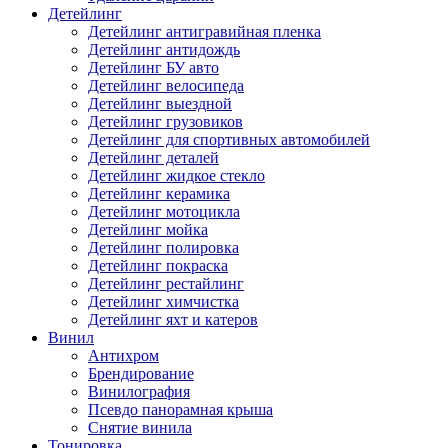
Детейлинг
Детейлинг антигравийная пленка
Детейлинг антидождь
Детейлинг БУ авто
Детейлинг велосипеда
Детейлинг выездной
Детейлинг грузовиков
Детейлинг для спортивных автомобилей
Детейлинг деталей
Детейлинг жидкое стекло
Детейлинг керамика
Детейлинг мотоцикла
Детейлинг мойка
Детейлинг полировка
Детейлинг покраска
Детейлинг рестайлинг
Детейлинг химчистка
Детейлинг яхт и катеров
Винил
Антихром
Брендирование
Винилография
Псевдо панорамная крыша
Снятие винила
Тонировка