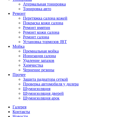
Атермальная тонировка
Тонировка авто
Ремонт
Перетяжка салона кожей
Покраска кожи салона
Ремонт вмятин
Ремонт кожи салона
Ремонт салона
Установка тормозов JBT
Мойка
Премиальная мойка
Ионизация салона
Удаление запахов
Химчистка
Чернение резины
Прочее
Защита радиатора сеткой
Проверка автомобиля у дилера
Шумоизоляция
Шумоизоляция дверей
Шумоизоляция арок
Галерея
Контакты
Новости