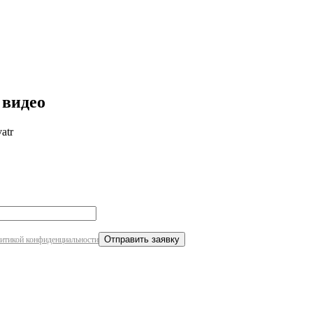
робнее
 видео
atr
итикой конфиденциальности