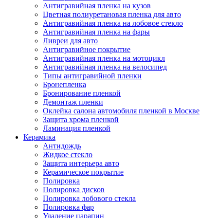
Антигравийная пленка на кузов
Цветная полиуретановая пленка для авто
Антигравийная пленка на лобовое стекло
Антигравийная пленка на фары
Ливреи для авто
Антигравийное покрытие
Антигравийная пленка на мотоцикл
Антигравийная пленка на велосипед
Типы антигравийной пленки
Бронепленка
Бронирование пленкой
Демонтаж пленки
Оклейка салона автомобиля пленкой в Москве
Защита хрома пленкой
Ламинация пленкой
Керамика
Антидождь
Жидкое стекло
Защита интерьера авто
Керамическое покрытие
Полировка
Полировка дисков
Полировка лобового стекла
Полировка фар
Удаление царапин