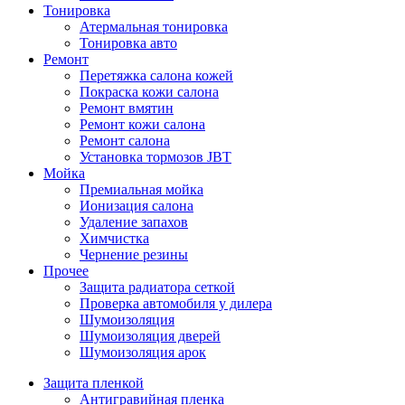
Тонировка
Атермальная тонировка
Тонировка авто
Ремонт
Перетяжка салона кожей
Покраска кожи салона
Ремонт вмятин
Ремонт кожи салона
Ремонт салона
Установка тормозов JBT
Мойка
Премиальная мойка
Ионизация салона
Удаление запахов
Химчистка
Чернение резины
Прочее
Защита радиатора сеткой
Проверка автомобиля у дилера
Шумоизоляция
Шумоизоляция дверей
Шумоизоляция арок
Защита пленкой
Антигравийная пленка