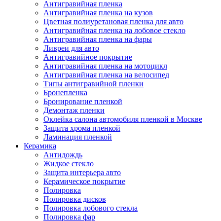
Антигравийная пленка
Антигравийная пленка на кузов
Цветная полиуретановая пленка для авто
Антигравийная пленка на лобовое стекло
Антигравийная пленка на фары
Ливреи для авто
Антигравийное покрытие
Антигравийная пленка на мотоцикл
Антигравийная пленка на велосипед
Типы антигравийной пленки
Бронепленка
Бронирование пленкой
Демонтаж пленки
Оклейка салона автомобиля пленкой в Москве
Защита хрома пленкой
Ламинация пленкой
Керамика
Антидождь
Жидкое стекло
Защита интерьера авто
Керамическое покрытие
Полировка
Полировка дисков
Полировка лобового стекла
Полировка фар