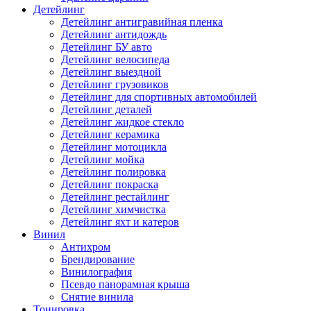
Детейлинг
Детейлинг антигравийная пленка
Детейлинг антидождь
Детейлинг БУ авто
Детейлинг велосипеда
Детейлинг выездной
Детейлинг грузовиков
Детейлинг для спортивных автомобилей
Детейлинг деталей
Детейлинг жидкое стекло
Детейлинг керамика
Детейлинг мотоцикла
Детейлинг мойка
Детейлинг полировка
Детейлинг покраска
Детейлинг рестайлинг
Детейлинг химчистка
Детейлинг яхт и катеров
Винил
Антихром
Брендирование
Винилография
Псевдо панорамная крыша
Снятие винила
Тонировка