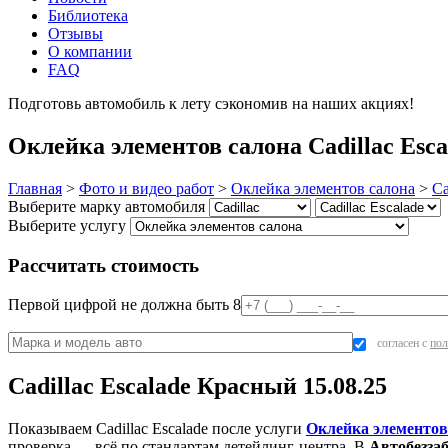
Библиотека
Отзывы
О компании
FAQ
Подготовь автомобиль к лету сэкономив на наших акциях!
под
Оклейка элементов салона Cadillac Esca
Главная
>
Фото и видео работ
>
Оклейка элементов салона
>
Ca
Выберите марку автомобиля
Выберите услугу
Рассчитать стоимость
Первой цифрой не должна быть 8
согласен с
пол
Cadillac Escalade Красный 15.08.25
Показываем Cadillac Escalade после услуги
Оклейка элементов
проверка — всё по стандартам детейлинг-центра. В
Автобезза