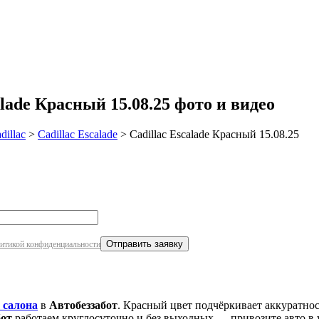
робнее
lade Красный 15.08.25 фото и видео
dillac
>
Cadillac Escalade
>
Cadillac Escalade Красный 15.08.25
итикой конфиденциальности
 салона
в
Автобеззабот
. Красный цвет подчёркивает аккуратно
бот
работаем круглосуточно и без выходных — привозите авто в 