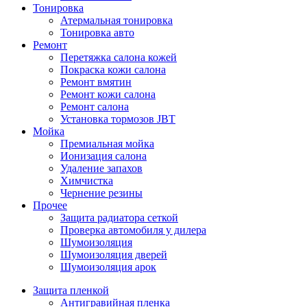
Тонировка
Атермальная тонировка
Тонировка авто
Ремонт
Перетяжка салона кожей
Покраска кожи салона
Ремонт вмятин
Ремонт кожи салона
Ремонт салона
Установка тормозов JBT
Мойка
Премиальная мойка
Ионизация салона
Удаление запахов
Химчистка
Чернение резины
Прочее
Защита радиатора сеткой
Проверка автомобиля у дилера
Шумоизоляция
Шумоизоляция дверей
Шумоизоляция арок
Защита пленкой
Антигравийная пленка