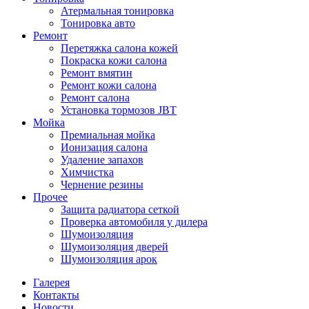
Атермальная тонировка
Тонировка авто
Ремонт
Перетяжка салона кожей
Покраска кожи салона
Ремонт вмятин
Ремонт кожи салона
Ремонт салона
Установка тормозов JBT
Мойка
Премиальная мойка
Ионизация салона
Удаление запахов
Химчистка
Чернение резины
Прочее
Защита радиатора сеткой
Проверка автомобиля у дилера
Шумоизоляция
Шумоизоляция дверей
Шумоизоляция арок
Галерея
Контакты
Новости