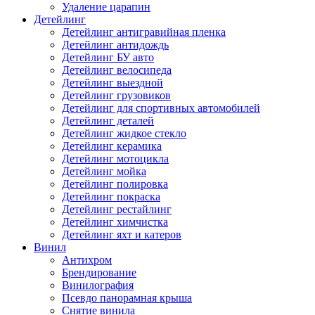
Удаление царапин
Детейлинг
Детейлинг антигравийная пленка
Детейлинг антидождь
Детейлинг БУ авто
Детейлинг велосипеда
Детейлинг выездной
Детейлинг грузовиков
Детейлинг для спортивных автомобилей
Детейлинг деталей
Детейлинг жидкое стекло
Детейлинг керамика
Детейлинг мотоцикла
Детейлинг мойка
Детейлинг полировка
Детейлинг покраска
Детейлинг рестайлинг
Детейлинг химчистка
Детейлинг яхт и катеров
Винил
Антихром
Брендирование
Винилография
Псевдо панорамная крыша
Снятие винила