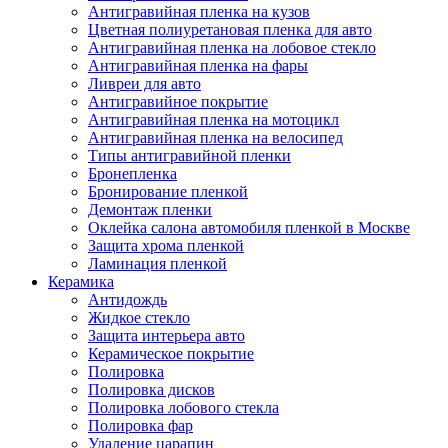
Антигравийная пленка на кузов
Цветная полиуретановая пленка для авто
Антигравийная пленка на лобовое стекло
Антигравийная пленка на фары
Ливреи для авто
Антигравийное покрытие
Антигравийная пленка на мотоцикл
Антигравийная пленка на велосипед
Типы антигравийной пленки
Бронепленка
Бронирование пленкой
Демонтаж пленки
Оклейка салона автомобиля пленкой в Москве
Защита хрома пленкой
Ламинация пленкой
Керамика
Антидождь
Жидкое стекло
Защита интерьера авто
Керамическое покрытие
Полировка
Полировка дисков
Полировка лобового стекла
Полировка фар
Удаление царапин