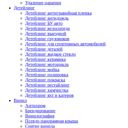
Удаление царапин
Детейлинг
Детейлинг антигравийная пленка
Детейлинг антидождь
Детейлинг БУ авто
Детейлинг велосипеда
Детейлинг выездной
Детейлинг грузовиков
Детейлинг для спортивных автомобилей
Детейлинг деталей
Детейлинг жидкое стекло
Детейлинг керамика
Детейлинг мотоцикла
Детейлинг мойка
Детейлинг полировка
Детейлинг покраска
Детейлинг рестайлинг
Детейлинг химчистка
Детейлинг яхт и катеров
Винил
Антихром
Брендирование
Винилография
Псевдо панорамная крыша
Снятие винила