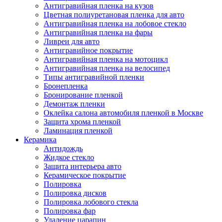
Антигравийная пленка на кузов
Цветная полиуретановая пленка для авто
Антигравийная пленка на лобовое стекло
Антигравийная пленка на фары
Ливреи для авто
Антигравийное покрытие
Антигравийная пленка на мотоцикл
Антигравийная пленка на велосипед
Типы антигравийной пленки
Бронепленка
Бронирование пленкой
Демонтаж пленки
Оклейка салона автомобиля пленкой в Москве
Защита хрома пленкой
Ламинация пленкой
Керамика
Антидождь
Жидкое стекло
Защита интерьера авто
Керамическое покрытие
Полировка
Полировка дисков
Полировка лобового стекла
Полировка фар
Удаление царапин