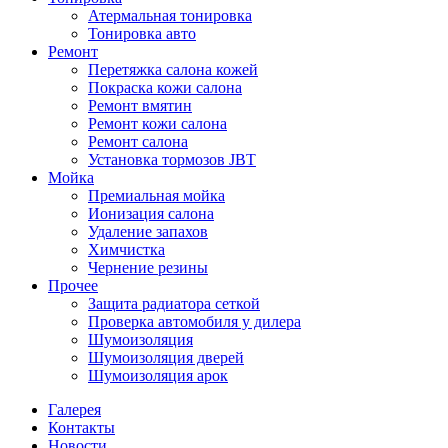
Атермальная тонировка
Тонировка авто
Ремонт
Перетяжка салона кожей
Покраска кожи салона
Ремонт вмятин
Ремонт кожи салона
Ремонт салона
Установка тормозов JBT
Мойка
Премиальная мойка
Ионизация салона
Удаление запахов
Химчистка
Чернение резины
Прочее
Защита радиатора сеткой
Проверка автомобиля у дилера
Шумоизоляция
Шумоизоляция дверей
Шумоизоляция арок
Галерея
Контакты
Новости