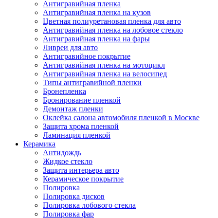
Антигравийная пленка
Антигравийная пленка на кузов
Цветная полиуретановая пленка для авто
Антигравийная пленка на лобовое стекло
Антигравийная пленка на фары
Ливреи для авто
Антигравийное покрытие
Антигравийная пленка на мотоцикл
Антигравийная пленка на велосипед
Типы антигравийной пленки
Бронепленка
Бронирование пленкой
Демонтаж пленки
Оклейка салона автомобиля пленкой в Москве
Защита хрома пленкой
Ламинация пленкой
Керамика
Антидождь
Жидкое стекло
Защита интерьера авто
Керамическое покрытие
Полировка
Полировка дисков
Полировка лобового стекла
Полировка фар