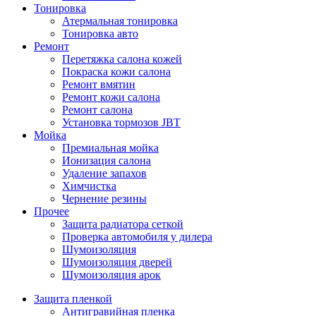
Тонировка
Атермальная тонировка
Тонировка авто
Ремонт
Перетяжка салона кожей
Покраска кожи салона
Ремонт вмятин
Ремонт кожи салона
Ремонт салона
Установка тормозов JBT
Мойка
Премиальная мойка
Ионизация салона
Удаление запахов
Химчистка
Чернение резины
Прочее
Защита радиатора сеткой
Проверка автомобиля у дилера
Шумоизоляция
Шумоизоляция дверей
Шумоизоляция арок
Защита пленкой
Антигравийная пленка