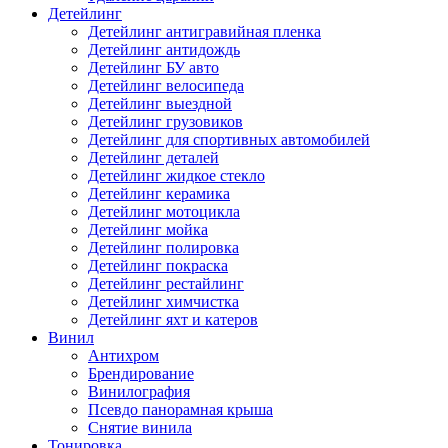
Детейлинг
Детейлинг антигравийная пленка
Детейлинг антидождь
Детейлинг БУ авто
Детейлинг велосипеда
Детейлинг выездной
Детейлинг грузовиков
Детейлинг для спортивных автомобилей
Детейлинг деталей
Детейлинг жидкое стекло
Детейлинг керамика
Детейлинг мотоцикла
Детейлинг мойка
Детейлинг полировка
Детейлинг покраска
Детейлинг рестайлинг
Детейлинг химчистка
Детейлинг яхт и катеров
Винил
Антихром
Брендирование
Винилография
Псевдо панорамная крыша
Снятие винила
Тонировка