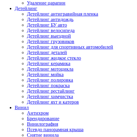
Удаление царапин
Детейлинг
Детейлинг антигравийная пленка
Детейлинг антидождь
Детейлинг БУ авто
Детейлинг велосипеда
Детейлинг выездной
Детейлинг грузовиков
Детейлинг для спортивных автомобилей
Детейлинг деталей
Детейлинг жидкое стекло
Детейлинг керамика
Детейлинг мотоцикла
Детейлинг мойка
Детейлинг полировка
Детейлинг покраска
Детейлинг рестайлинг
Детейлинг химчистка
Детейлинг яхт и катеров
Винил
Антихром
Брендирование
Винилография
Псевдо панорамная крыша
Снятие винила