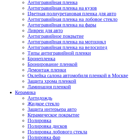
Антигравийная пленка
Антигравийная пленка на кузов
Цветная полиуретановая пленка для авто
Антигравийная пленка на лобовое стекло
Антигравийная пленка на фары
Ливреи для авто
Антигравийное покрытие
Антигравийная пленка на мотоцикл
Антигравийная пленка на велосипед
Типы антигравийной пленки
Бронепленка
Бронирование пленкой
Демонтаж пленки
Оклейка салона автомобиля пленкой в Москве
Защита хрома пленкой
Ламинация пленкой
Керамика
Антидождь
Жидкое стекло
Защита интерьера авто
Керамическое покрытие
Полировка
Полировка дисков
Полировка лобового стекла
Полировка фар