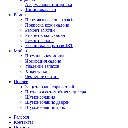
Атермальная тонировка
Тонировка авто
Ремонт
Перетяжка салона кожей
Покраска кожи салона
Ремонт вмятин
Ремонт кожи салона
Ремонт салона
Установка тормозов JBT
Мойка
Премиальная мойка
Ионизация салона
Удаление запахов
Химчистка
Чернение резины
Прочее
Защита радиатора сеткой
Проверка автомобиля у дилера
Шумоизоляция
Шумоизоляция дверей
Шумоизоляция арок
Галерея
Контакты
Новости