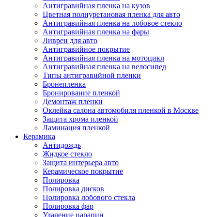
Антигравийная пленка на кузов
Цветная полиуретановая пленка для авто
Антигравийная пленка на лобовое стекло
Антигравийная пленка на фары
Ливреи для авто
Антигравийное покрытие
Антигравийная пленка на мотоцикл
Антигравийная пленка на велосипед
Типы антигравийной пленки
Бронепленка
Бронирование пленкой
Демонтаж пленки
Оклейка салона автомобиля пленкой в Москве
Защита хрома пленкой
Ламинация пленкой
Керамика
Антидождь
Жидкое стекло
Защита интерьера авто
Керамическое покрытие
Полировка
Полировка дисков
Полировка лобового стекла
Полировка фар
Удаление царапин