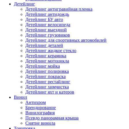
Детейлинг
Детейлинг антигравийная пленка
Детейлинг антидождь
Детейлинг БУ авто
Детейлинг велосипеда
Детейлинг выездной
Детейлинг грузовиков
Детейлинг для спортивных автомобилей
Детейлинг деталей
Детейлинг жидкое стекло
Детейлинг керамика
Детейлинг мотоцикла
Детейлинг мойка
Детейлинг полировка
Детейлинг покраска
Детейлинг рестайлинг
Детейлинг химчистка
Детейлинг яхт и катеров
Винил
Антихром
Брендирование
Винилография
Псевдо панорамная крыша
Снятие винила
Тонировка