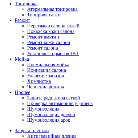
Тонировка
Атермальная тонировка
Тонировка авто
Ремонт
Перетяжка салона кожей
Покраска кожи салона
Ремонт вмятин
Ремонт кожи салона
Ремонт салона
Установка тормозов JBT
Мойка
Премиальная мойка
Ионизация салона
Удаление запахов
Химчистка
Чернение резины
Прочее
Защита радиатора сеткой
Проверка автомобиля у дилера
Шумоизоляция
Шумоизоляция дверей
Шумоизоляция арок
Защита пленкой
Антигравийная пленка