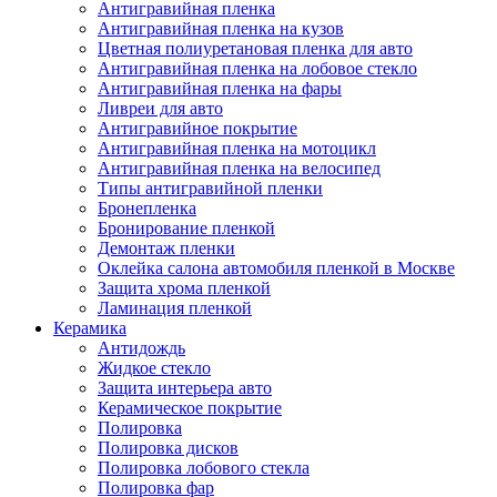
Антигравийная пленка
Антигравийная пленка на кузов
Цветная полиуретановая пленка для авто
Антигравийная пленка на лобовое стекло
Антигравийная пленка на фары
Ливреи для авто
Антигравийное покрытие
Антигравийная пленка на мотоцикл
Антигравийная пленка на велосипед
Типы антигравийной пленки
Бронепленка
Бронирование пленкой
Демонтаж пленки
Оклейка салона автомобиля пленкой в Москве
Защита хрома пленкой
Ламинация пленкой
Керамика
Антидождь
Жидкое стекло
Защита интерьера авто
Керамическое покрытие
Полировка
Полировка дисков
Полировка лобового стекла
Полировка фар