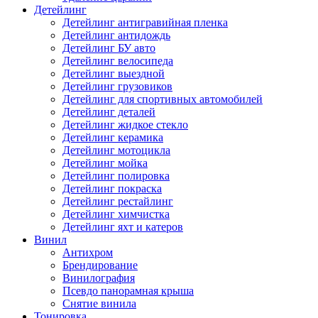
Детейлинг
Детейлинг антигравийная пленка
Детейлинг антидождь
Детейлинг БУ авто
Детейлинг велосипеда
Детейлинг выездной
Детейлинг грузовиков
Детейлинг для спортивных автомобилей
Детейлинг деталей
Детейлинг жидкое стекло
Детейлинг керамика
Детейлинг мотоцикла
Детейлинг мойка
Детейлинг полировка
Детейлинг покраска
Детейлинг рестайлинг
Детейлинг химчистка
Детейлинг яхт и катеров
Винил
Антихром
Брендирование
Винилография
Псевдо панорамная крыша
Снятие винила
Тонировка