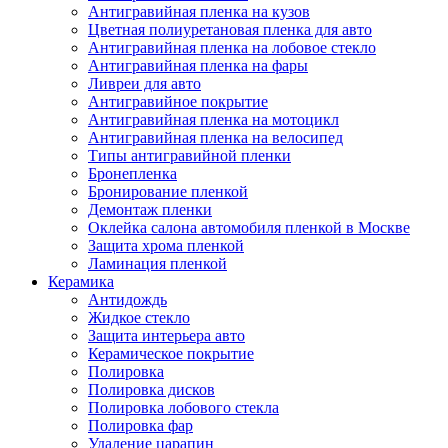
Антигравийная пленка на кузов
Цветная полиуретановая пленка для авто
Антигравийная пленка на лобовое стекло
Антигравийная пленка на фары
Ливреи для авто
Антигравийное покрытие
Антигравийная пленка на мотоцикл
Антигравийная пленка на велосипед
Типы антигравийной пленки
Бронепленка
Бронирование пленкой
Демонтаж пленки
Оклейка салона автомобиля пленкой в Москве
Защита хрома пленкой
Ламинация пленкой
Керамика
Антидождь
Жидкое стекло
Защита интерьера авто
Керамическое покрытие
Полировка
Полировка дисков
Полировка лобового стекла
Полировка фар
Удаление царапин