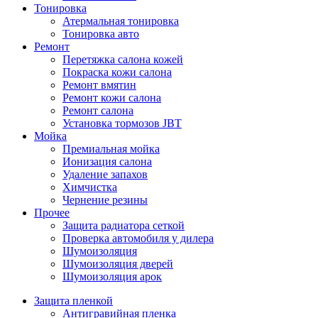
Тонировка
Атермальная тонировка
Тонировка авто
Ремонт
Перетяжка салона кожей
Покраска кожи салона
Ремонт вмятин
Ремонт кожи салона
Ремонт салона
Установка тормозов JBT
Мойка
Премиальная мойка
Ионизация салона
Удаление запахов
Химчистка
Чернение резины
Прочее
Защита радиатора сеткой
Проверка автомобиля у дилера
Шумоизоляция
Шумоизоляция дверей
Шумоизоляция арок
Защита пленкой
Антигравийная пленка