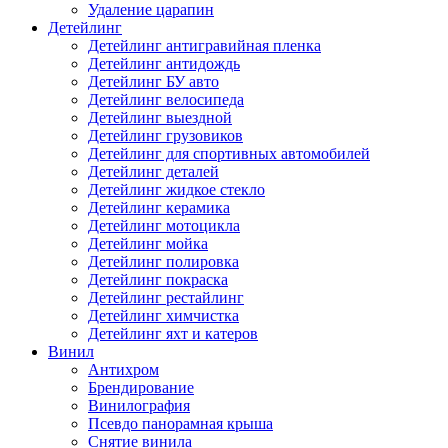
Удаление царапин
Детейлинг
Детейлинг антигравийная пленка
Детейлинг антидождь
Детейлинг БУ авто
Детейлинг велосипеда
Детейлинг выездной
Детейлинг грузовиков
Детейлинг для спортивных автомобилей
Детейлинг деталей
Детейлинг жидкое стекло
Детейлинг керамика
Детейлинг мотоцикла
Детейлинг мойка
Детейлинг полировка
Детейлинг покраска
Детейлинг рестайлинг
Детейлинг химчистка
Детейлинг яхт и катеров
Винил
Антихром
Брендирование
Винилография
Псевдо панорамная крыша
Снятие винила