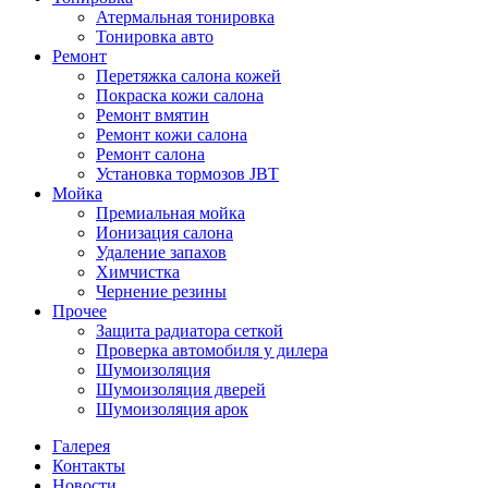
Атермальная тонировка
Тонировка авто
Ремонт
Перетяжка салона кожей
Покраска кожи салона
Ремонт вмятин
Ремонт кожи салона
Ремонт салона
Установка тормозов JBT
Мойка
Премиальная мойка
Ионизация салона
Удаление запахов
Химчистка
Чернение резины
Прочее
Защита радиатора сеткой
Проверка автомобиля у дилера
Шумоизоляция
Шумоизоляция дверей
Шумоизоляция арок
Галерея
Контакты
Новости