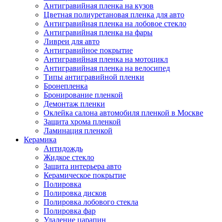
Антигравийная пленка на кузов
Цветная полиуретановая пленка для авто
Антигравийная пленка на лобовое стекло
Антигравийная пленка на фары
Ливреи для авто
Антигравийное покрытие
Антигравийная пленка на мотоцикл
Антигравийная пленка на велосипед
Типы антигравийной пленки
Бронепленка
Бронирование пленкой
Демонтаж пленки
Оклейка салона автомобиля пленкой в Москве
Защита хрома пленкой
Ламинация пленкой
Керамика
Антидождь
Жидкое стекло
Защита интерьера авто
Керамическое покрытие
Полировка
Полировка дисков
Полировка лобового стекла
Полировка фар
Удаление царапин