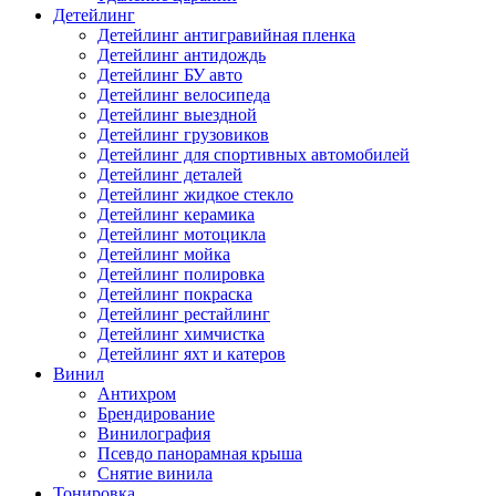
Детейлинг
Детейлинг антигравийная пленка
Детейлинг антидождь
Детейлинг БУ авто
Детейлинг велосипеда
Детейлинг выездной
Детейлинг грузовиков
Детейлинг для спортивных автомобилей
Детейлинг деталей
Детейлинг жидкое стекло
Детейлинг керамика
Детейлинг мотоцикла
Детейлинг мойка
Детейлинг полировка
Детейлинг покраска
Детейлинг рестайлинг
Детейлинг химчистка
Детейлинг яхт и катеров
Винил
Антихром
Брендирование
Винилография
Псевдо панорамная крыша
Снятие винила
Тонировка