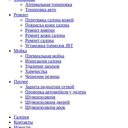
Атермальная тонировка
Тонировка авто
Ремонт
Перетяжка салона кожей
Покраска кожи салона
Ремонт вмятин
Ремонт кожи салона
Ремонт салона
Установка тормозов JBT
Мойка
Премиальная мойка
Ионизация салона
Удаление запахов
Химчистка
Чернение резины
Прочее
Защита радиатора сеткой
Проверка автомобиля у дилера
Шумоизоляция
Шумоизоляция дверей
Шумоизоляция арок
Галерея
Контакты
Новости