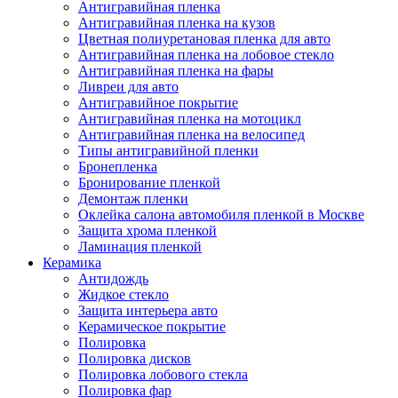
Антигравийная пленка
Антигравийная пленка на кузов
Цветная полиуретановая пленка для авто
Антигравийная пленка на лобовое стекло
Антигравийная пленка на фары
Ливреи для авто
Антигравийное покрытие
Антигравийная пленка на мотоцикл
Антигравийная пленка на велосипед
Типы антигравийной пленки
Бронепленка
Бронирование пленкой
Демонтаж пленки
Оклейка салона автомобиля пленкой в Москве
Защита хрома пленкой
Ламинация пленкой
Керамика
Антидождь
Жидкое стекло
Защита интерьера авто
Керамическое покрытие
Полировка
Полировка дисков
Полировка лобового стекла
Полировка фар