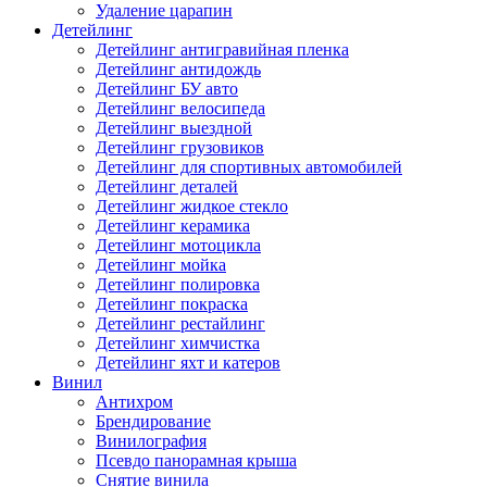
Удаление царапин
Детейлинг
Детейлинг антигравийная пленка
Детейлинг антидождь
Детейлинг БУ авто
Детейлинг велосипеда
Детейлинг выездной
Детейлинг грузовиков
Детейлинг для спортивных автомобилей
Детейлинг деталей
Детейлинг жидкое стекло
Детейлинг керамика
Детейлинг мотоцикла
Детейлинг мойка
Детейлинг полировка
Детейлинг покраска
Детейлинг рестайлинг
Детейлинг химчистка
Детейлинг яхт и катеров
Винил
Антихром
Брендирование
Винилография
Псевдо панорамная крыша
Снятие винила