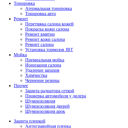
Тонировка
Атермальная тонировка
Тонировка авто
Ремонт
Перетяжка салона кожей
Покраска кожи салона
Ремонт вмятин
Ремонт кожи салона
Ремонт салона
Установка тормозов JBT
Мойка
Премиальная мойка
Ионизация салона
Удаление запахов
Химчистка
Чернение резины
Прочее
Защита радиатора сеткой
Проверка автомобиля у дилера
Шумоизоляция
Шумоизоляция дверей
Шумоизоляция арок
Защита пленкой
Антигравийная пленка