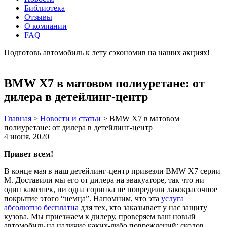
Библиотека
Отзывы
О компании
FAQ
Подготовь автомобиль к лету сэкономив на наших акциях!
подробнее
BMW X7 в матовом полиуретане: от
дилера в детейлинг-центр
Главная
>
Новости и статьи
>
BMW X7 в матовом
полиуретане: от дилера в детейлинг-центр
4 июня, 2020
Привет всем!
В конце мая в наш детейлинг-центр привезли BMW X7 серии
М. Доставили мы его от дилера на эвакуаторе, так что ни
один камешек, ни одна соринка не повредили лакокрасочное
покрытие этого “немца”. Напомним, что эта
услуга
абсолютно бесплатна
для тех, кто заказывает у нас защиту
кузова. Мы приезжаем к дилеру, проверяем ваш новый
автомобиль на наличие каких-либо повреждений: сколов,