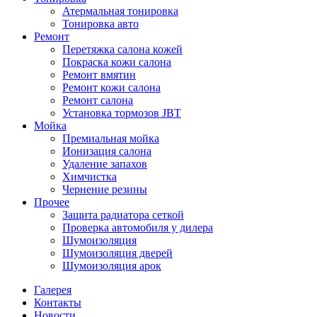
Атермальная тонировка
Тонировка авто
Ремонт
Перетяжка салона кожей
Покраска кожи салона
Ремонт вмятин
Ремонт кожи салона
Ремонт салона
Установка тормозов JBT
Мойка
Премиальная мойка
Ионизация салона
Удаление запахов
Химчистка
Чернение резины
Прочее
Защита радиатора сеткой
Проверка автомобиля у дилера
Шумоизоляция
Шумоизоляция дверей
Шумоизоляция арок
Галерея
Контакты
Новости