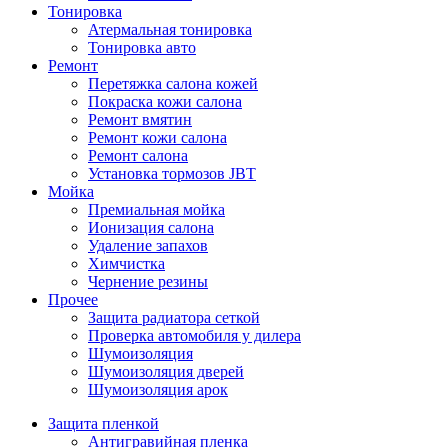
Тонировка
Атермальная тонировка
Тонировка авто
Ремонт
Перетяжка салона кожей
Покраска кожи салона
Ремонт вмятин
Ремонт кожи салона
Ремонт салона
Установка тормозов JBT
Мойка
Премиальная мойка
Ионизация салона
Удаление запахов
Химчистка
Чернение резины
Прочее
Защита радиатора сеткой
Проверка автомобиля у дилера
Шумоизоляция
Шумоизоляция дверей
Шумоизоляция арок
Защита пленкой
Антигравийная пленка