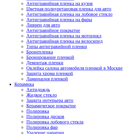
Антигравийная пленка на кузов
Цветная полиуретановая пленка для авто
Антигравийная пленка на лобовое стекло
Антигравийная пленка на фары
Ливреи для авто
Антигравийное покрытие
Антигравийная пленка на мотоцикл
Антигравийная пленка на велосипед
Типы антигравийной пленки
Бронепленка
Бронирование пленкой
Демонтаж пленки
Оклейка салона автомобиля пленкой в Москве
Защита хрома пленкой
Ламинация пленкой
Керамика
Антидождь
Жидкое стекло
Защита интерьера авто
Керамическое покрытие
Полировка
Полировка дисков
Полировка лобового стекла
Полировка фар
Удаление царапин