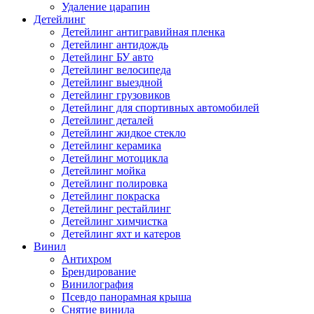
Удаление царапин
Детейлинг
Детейлинг антигравийная пленка
Детейлинг антидождь
Детейлинг БУ авто
Детейлинг велосипеда
Детейлинг выездной
Детейлинг грузовиков
Детейлинг для спортивных автомобилей
Детейлинг деталей
Детейлинг жидкое стекло
Детейлинг керамика
Детейлинг мотоцикла
Детейлинг мойка
Детейлинг полировка
Детейлинг покраска
Детейлинг рестайлинг
Детейлинг химчистка
Детейлинг яхт и катеров
Винил
Антихром
Брендирование
Винилография
Псевдо панорамная крыша
Снятие винила