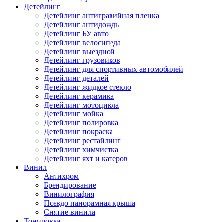
Детейлинг
Детейлинг антигравийная пленка
Детейлинг антидождь
Детейлинг БУ авто
Детейлинг велосипеда
Детейлинг выездной
Детейлинг грузовиков
Детейлинг для спортивных автомобилей
Детейлинг деталей
Детейлинг жидкое стекло
Детейлинг керамика
Детейлинг мотоцикла
Детейлинг мойка
Детейлинг полировка
Детейлинг покраска
Детейлинг рестайлинг
Детейлинг химчистка
Детейлинг яхт и катеров
Винил
Антихром
Брендирование
Винилография
Псевдо панорамная крыша
Снятие винила
Тонировка