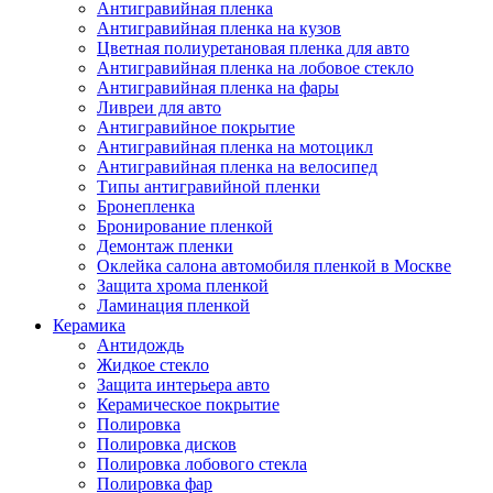
Антигравийная пленка
Антигравийная пленка на кузов
Цветная полиуретановая пленка для авто
Антигравийная пленка на лобовое стекло
Антигравийная пленка на фары
Ливреи для авто
Антигравийное покрытие
Антигравийная пленка на мотоцикл
Антигравийная пленка на велосипед
Типы антигравийной пленки
Бронепленка
Бронирование пленкой
Демонтаж пленки
Оклейка салона автомобиля пленкой в Москве
Защита хрома пленкой
Ламинация пленкой
Керамика
Антидождь
Жидкое стекло
Защита интерьера авто
Керамическое покрытие
Полировка
Полировка дисков
Полировка лобового стекла
Полировка фар