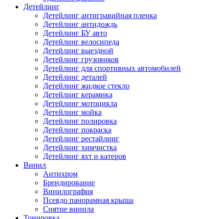
Детейлинг
Детейлинг антигравийная пленка
Детейлинг антидождь
Детейлинг БУ авто
Детейлинг велосипеда
Детейлинг выездной
Детейлинг грузовиков
Детейлинг для спортивных автомобилей
Детейлинг деталей
Детейлинг жидкое стекло
Детейлинг керамика
Детейлинг мотоцикла
Детейлинг мойка
Детейлинг полировка
Детейлинг покраска
Детейлинг рестайлинг
Детейлинг химчистка
Детейлинг яхт и катеров
Винил
Антихром
Брендирование
Винилография
Псевдо панорамная крыша
Снятие винила
Тонировка