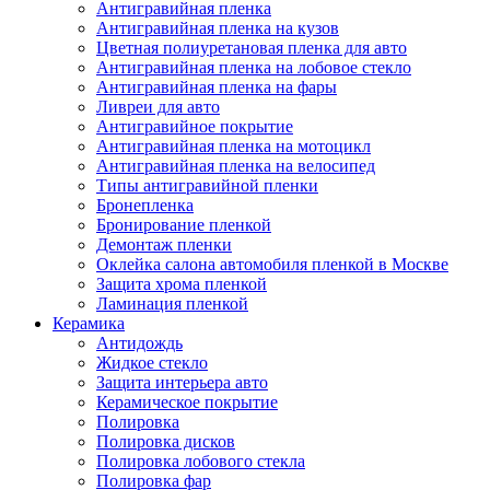
Антигравийная пленка
Антигравийная пленка на кузов
Цветная полиуретановая пленка для авто
Антигравийная пленка на лобовое стекло
Антигравийная пленка на фары
Ливреи для авто
Антигравийное покрытие
Антигравийная пленка на мотоцикл
Антигравийная пленка на велосипед
Типы антигравийной пленки
Бронепленка
Бронирование пленкой
Демонтаж пленки
Оклейка салона автомобиля пленкой в Москве
Защита хрома пленкой
Ламинация пленкой
Керамика
Антидождь
Жидкое стекло
Защита интерьера авто
Керамическое покрытие
Полировка
Полировка дисков
Полировка лобового стекла
Полировка фар