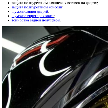
защита полиуретаном глянцевых вставок на дверях;
защита полиуретаном консоли
;
шумоизоляция дверей
;
шумоизоляция арок колес
;
тонировка задней полусферы
.