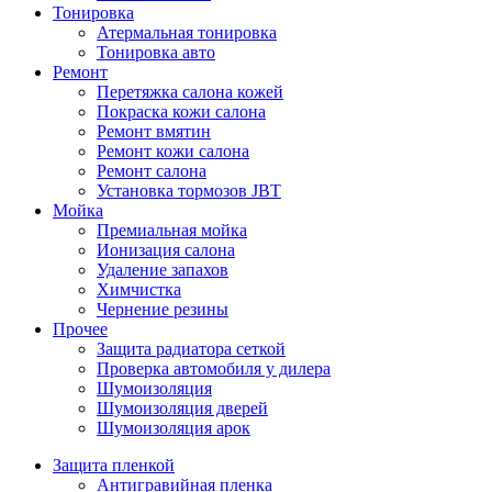
Тонировка
Атермальная тонировка
Тонировка авто
Ремонт
Перетяжка салона кожей
Покраска кожи салона
Ремонт вмятин
Ремонт кожи салона
Ремонт салона
Установка тормозов JBT
Мойка
Премиальная мойка
Ионизация салона
Удаление запахов
Химчистка
Чернение резины
Прочее
Защита радиатора сеткой
Проверка автомобиля у дилера
Шумоизоляция
Шумоизоляция дверей
Шумоизоляция арок
Защита пленкой
Антигравийная пленка