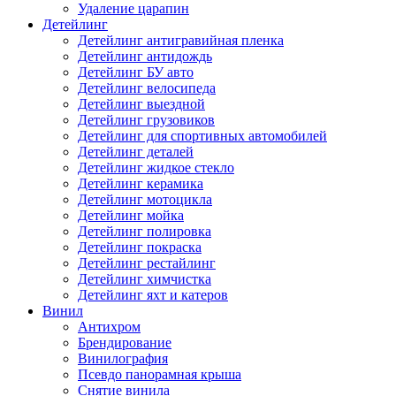
Удаление царапин
Детейлинг
Детейлинг антигравийная пленка
Детейлинг антидождь
Детейлинг БУ авто
Детейлинг велосипеда
Детейлинг выездной
Детейлинг грузовиков
Детейлинг для спортивных автомобилей
Детейлинг деталей
Детейлинг жидкое стекло
Детейлинг керамика
Детейлинг мотоцикла
Детейлинг мойка
Детейлинг полировка
Детейлинг покраска
Детейлинг рестайлинг
Детейлинг химчистка
Детейлинг яхт и катеров
Винил
Антихром
Брендирование
Винилография
Псевдо панорамная крыша
Снятие винила