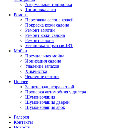
Атермальная тонировка
Тонировка авто
Ремонт
Перетяжка салона кожей
Покраска кожи салона
Ремонт вмятин
Ремонт кожи салона
Ремонт салона
Установка тормозов JBT
Мойка
Премиальная мойка
Ионизация салона
Удаление запахов
Химчистка
Чернение резины
Прочее
Защита радиатора сеткой
Проверка автомобиля у дилера
Шумоизоляция
Шумоизоляция дверей
Шумоизоляция арок
Галерея
Контакты
Новости