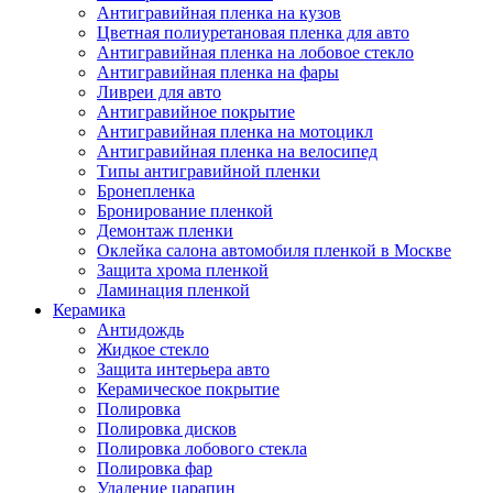
Антигравийная пленка на кузов
Цветная полиуретановая пленка для авто
Антигравийная пленка на лобовое стекло
Антигравийная пленка на фары
Ливреи для авто
Антигравийное покрытие
Антигравийная пленка на мотоцикл
Антигравийная пленка на велосипед
Типы антигравийной пленки
Бронепленка
Бронирование пленкой
Демонтаж пленки
Оклейка салона автомобиля пленкой в Москве
Защита хрома пленкой
Ламинация пленкой
Керамика
Антидождь
Жидкое стекло
Защита интерьера авто
Керамическое покрытие
Полировка
Полировка дисков
Полировка лобового стекла
Полировка фар
Удаление царапин