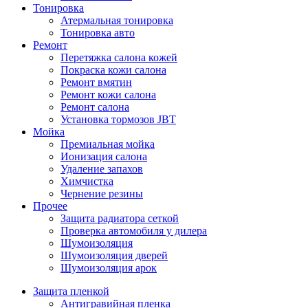
Тонировка
Атермальная тонировка
Тонировка авто
Ремонт
Перетяжка салона кожей
Покраска кожи салона
Ремонт вмятин
Ремонт кожи салона
Ремонт салона
Установка тормозов JBT
Мойка
Премиальная мойка
Ионизация салона
Удаление запахов
Химчистка
Чернение резины
Прочее
Защита радиатора сеткой
Проверка автомобиля у дилера
Шумоизоляция
Шумоизоляция дверей
Шумоизоляция арок
Защита пленкой
Антигравийная пленка