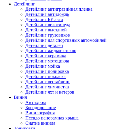
Детейлинг
Детейлинг антигравийная пленка
Детейлинг антидождь
Детейлинг БУ авто
Детейлинг велосипеда
Детейлинг выездной
Детейлинг грузовиков
Детейлинг для спортивных автомобилей
Детейлинг деталей
Детейлинг жидкое стекло
Детейлинг керамика
Детейлинг мотоцикла
Детейлинг мойка
Детейлинг полировка
Детейлинг покраска
Детейлинг рестайлинг
Детейлинг химчистка
Детейлинг яхт и катеров
Винил
Антихром
Брендирование
Винилография
Псевдо панорамная крыша
Снятие винила
Тонировка