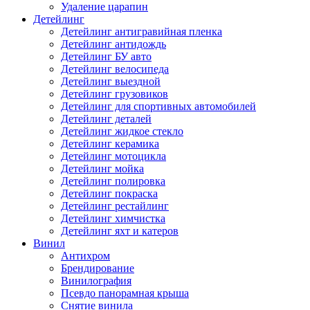
Удаление царапин
Детейлинг
Детейлинг антигравийная пленка
Детейлинг антидождь
Детейлинг БУ авто
Детейлинг велосипеда
Детейлинг выездной
Детейлинг грузовиков
Детейлинг для спортивных автомобилей
Детейлинг деталей
Детейлинг жидкое стекло
Детейлинг керамика
Детейлинг мотоцикла
Детейлинг мойка
Детейлинг полировка
Детейлинг покраска
Детейлинг рестайлинг
Детейлинг химчистка
Детейлинг яхт и катеров
Винил
Антихром
Брендирование
Винилография
Псевдо панорамная крыша
Снятие винила