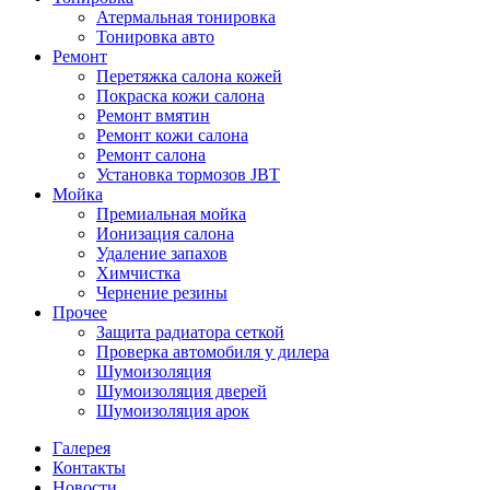
Атермальная тонировка
Тонировка авто
Ремонт
Перетяжка салона кожей
Покраска кожи салона
Ремонт вмятин
Ремонт кожи салона
Ремонт салона
Установка тормозов JBT
Мойка
Премиальная мойка
Ионизация салона
Удаление запахов
Химчистка
Чернение резины
Прочее
Защита радиатора сеткой
Проверка автомобиля у дилера
Шумоизоляция
Шумоизоляция дверей
Шумоизоляция арок
Галерея
Контакты
Новости