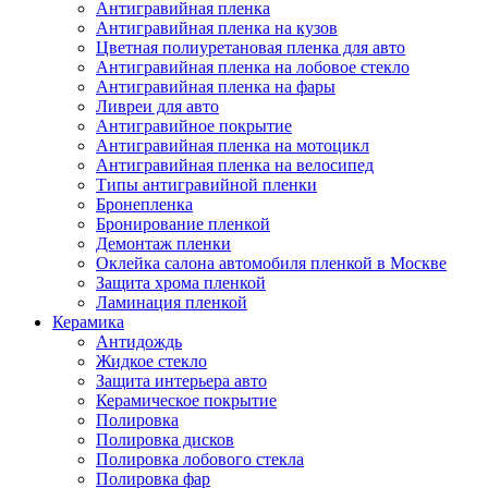
Антигравийная пленка
Антигравийная пленка на кузов
Цветная полиуретановая пленка для авто
Антигравийная пленка на лобовое стекло
Антигравийная пленка на фары
Ливреи для авто
Антигравийное покрытие
Антигравийная пленка на мотоцикл
Антигравийная пленка на велосипед
Типы антигравийной пленки
Бронепленка
Бронирование пленкой
Демонтаж пленки
Оклейка салона автомобиля пленкой в Москве
Защита хрома пленкой
Ламинация пленкой
Керамика
Антидождь
Жидкое стекло
Защита интерьера авто
Керамическое покрытие
Полировка
Полировка дисков
Полировка лобового стекла
Полировка фар