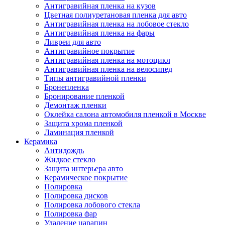
Антигравийная пленка на кузов
Цветная полиуретановая пленка для авто
Антигравийная пленка на лобовое стекло
Антигравийная пленка на фары
Ливреи для авто
Антигравийное покрытие
Антигравийная пленка на мотоцикл
Антигравийная пленка на велосипед
Типы антигравийной пленки
Бронепленка
Бронирование пленкой
Демонтаж пленки
Оклейка салона автомобиля пленкой в Москве
Защита хрома пленкой
Ламинация пленкой
Керамика
Антидождь
Жидкое стекло
Защита интерьера авто
Керамическое покрытие
Полировка
Полировка дисков
Полировка лобового стекла
Полировка фар
Удаление царапин