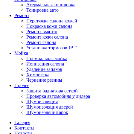
Атермальная тонировка
Тонировка авто
Ремонт
Перетяжка салона кожей
Покраска кожи салона
Ремонт вмятин
Ремонт кожи салона
Ремонт салона
Установка тормозов JBT
Мойка
Премиальная мойка
Ионизация салона
Удаление запахов
Химчистка
Чернение резины
Прочее
Защита радиатора сеткой
Проверка автомобиля у дилера
Шумоизоляция
Шумоизоляция дверей
Шумоизоляция арок
Галерея
Контакты
Новости