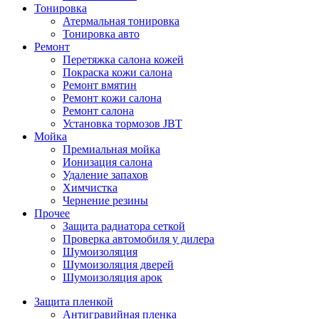
Тонировка
Атермальная тонировка
Тонировка авто
Ремонт
Перетяжка салона кожей
Покраска кожи салона
Ремонт вмятин
Ремонт кожи салона
Ремонт салона
Установка тормозов JBT
Мойка
Премиальная мойка
Ионизация салона
Удаление запахов
Химчистка
Чернение резины
Прочее
Защита радиатора сеткой
Проверка автомобиля у дилера
Шумоизоляция
Шумоизоляция дверей
Шумоизоляция арок
Защита пленкой
Антигравийная пленка