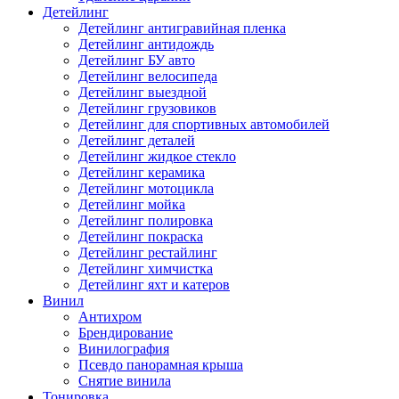
Детейлинг
Детейлинг антигравийная пленка
Детейлинг антидождь
Детейлинг БУ авто
Детейлинг велосипеда
Детейлинг выездной
Детейлинг грузовиков
Детейлинг для спортивных автомобилей
Детейлинг деталей
Детейлинг жидкое стекло
Детейлинг керамика
Детейлинг мотоцикла
Детейлинг мойка
Детейлинг полировка
Детейлинг покраска
Детейлинг рестайлинг
Детейлинг химчистка
Детейлинг яхт и катеров
Винил
Антихром
Брендирование
Винилография
Псевдо панорамная крыша
Снятие винила
Тонировка