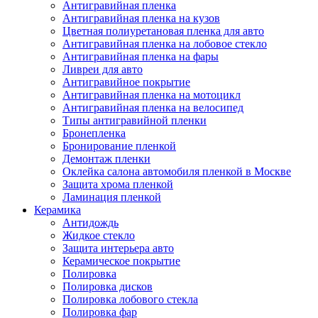
Антигравийная пленка
Антигравийная пленка на кузов
Цветная полиуретановая пленка для авто
Антигравийная пленка на лобовое стекло
Антигравийная пленка на фары
Ливреи для авто
Антигравийное покрытие
Антигравийная пленка на мотоцикл
Антигравийная пленка на велосипед
Типы антигравийной пленки
Бронепленка
Бронирование пленкой
Демонтаж пленки
Оклейка салона автомобиля пленкой в Москве
Защита хрома пленкой
Ламинация пленкой
Керамика
Антидождь
Жидкое стекло
Защита интерьера авто
Керамическое покрытие
Полировка
Полировка дисков
Полировка лобового стекла
Полировка фар