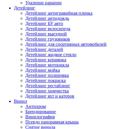
Удаление царапин
Детейлинг
Детейлинг антигравийная пленка
Детейлинг антидождь
Детейлинг БУ авто
Детейлинг велосипеда
Детейлинг выездной
Детейлинг грузовиков
Детейлинг для спортивных автомобилей
Детейлинг деталей
Детейлинг жидкое стекло
Детейлинг керамика
Детейлинг мотоцикла
Детейлинг мойка
Детейлинг полировка
Детейлинг покраска
Детейлинг рестайлинг
Детейлинг химчистка
Детейлинг яхт и катеров
Винил
Антихром
Брендирование
Винилография
Псевдо панорамная крыша
Снятие винила