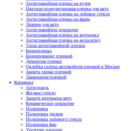
Антигравийная пленка на кузов
Цветная полиуретановая пленка для авто
Антигравийная пленка на лобовое стекло
Антигравийная пленка на фары
Ливреи для авто
Антигравийное покрытие
Антигравийная пленка на мотоцикл
Антигравийная пленка на велосипед
Типы антигравийной пленки
Бронепленка
Бронирование пленкой
Демонтаж пленки
Оклейка салона автомобиля пленкой в Москве
Защита хрома пленкой
Ламинация пленкой
Керамика
Антидождь
Жидкое стекло
Защита интерьера авто
Керамическое покрытие
Полировка
Полировка дисков
Полировка лобового стекла
Полировка фар
Удаление царапин