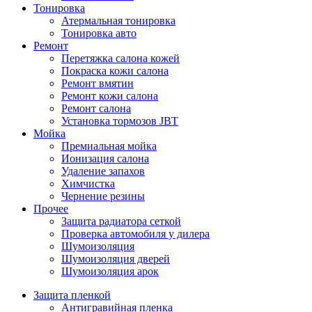
Тонировка
Атермальная тонировка
Тонировка авто
Ремонт
Перетяжка салона кожей
Покраска кожи салона
Ремонт вмятин
Ремонт кожи салона
Ремонт салона
Установка тормозов JBT
Мойка
Премиальная мойка
Ионизация салона
Удаление запахов
Химчистка
Чернение резины
Прочее
Защита радиатора сеткой
Проверка автомобиля у дилера
Шумоизоляция
Шумоизоляция дверей
Шумоизоляция арок
Защита пленкой
Антигравийная пленка