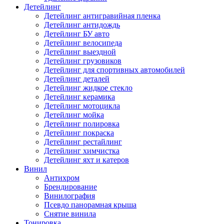
Детейлинг
Детейлинг антигравийная пленка
Детейлинг антидождь
Детейлинг БУ авто
Детейлинг велосипеда
Детейлинг выездной
Детейлинг грузовиков
Детейлинг для спортивных автомобилей
Детейлинг деталей
Детейлинг жидкое стекло
Детейлинг керамика
Детейлинг мотоцикла
Детейлинг мойка
Детейлинг полировка
Детейлинг покраска
Детейлинг рестайлинг
Детейлинг химчистка
Детейлинг яхт и катеров
Винил
Антихром
Брендирование
Винилография
Псевдо панорамная крыша
Снятие винила
Тонировка