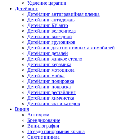
Удаление царапин
Детейлинг
Детейлинг антигравийная пленка
Детейлинг антидождь
Детейлинг БУ авто
Детейлинг велосипеда
Детейлинг выездной
Детейлинг грузовиков
Детейлинг для спортивных автомобилей
Детейлинг деталей
Детейлинг жидкое стекло
Детейлинг керамика
Детейлинг мотоцикла
Детейлинг мойка
Детейлинг полировка
Детейлинг покраска
Детейлинг рестайлинг
Детейлинг химчистка
Детейлинг яхт и катеров
Винил
Антихром
Брендирование
Винилография
Псевдо панорамная крыша
Снятие винила