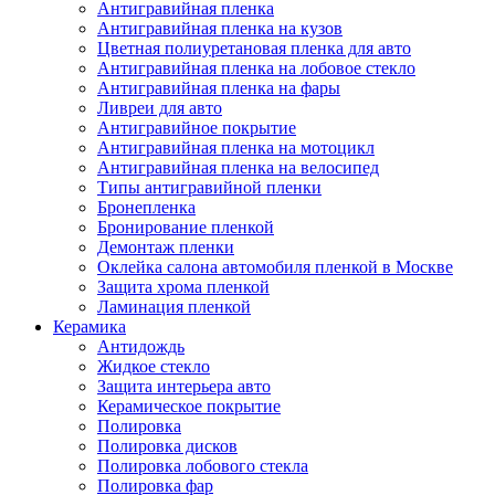
Антигравийная пленка
Антигравийная пленка на кузов
Цветная полиуретановая пленка для авто
Антигравийная пленка на лобовое стекло
Антигравийная пленка на фары
Ливреи для авто
Антигравийное покрытие
Антигравийная пленка на мотоцикл
Антигравийная пленка на велосипед
Типы антигравийной пленки
Бронепленка
Бронирование пленкой
Демонтаж пленки
Оклейка салона автомобиля пленкой в Москве
Защита хрома пленкой
Ламинация пленкой
Керамика
Антидождь
Жидкое стекло
Защита интерьера авто
Керамическое покрытие
Полировка
Полировка дисков
Полировка лобового стекла
Полировка фар