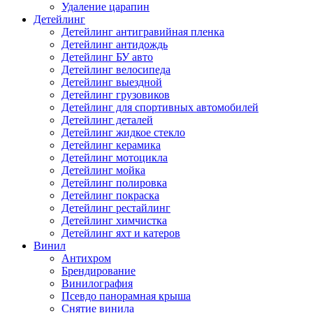
Удаление царапин
Детейлинг
Детейлинг антигравийная пленка
Детейлинг антидождь
Детейлинг БУ авто
Детейлинг велосипеда
Детейлинг выездной
Детейлинг грузовиков
Детейлинг для спортивных автомобилей
Детейлинг деталей
Детейлинг жидкое стекло
Детейлинг керамика
Детейлинг мотоцикла
Детейлинг мойка
Детейлинг полировка
Детейлинг покраска
Детейлинг рестайлинг
Детейлинг химчистка
Детейлинг яхт и катеров
Винил
Антихром
Брендирование
Винилография
Псевдо панорамная крыша
Снятие винила