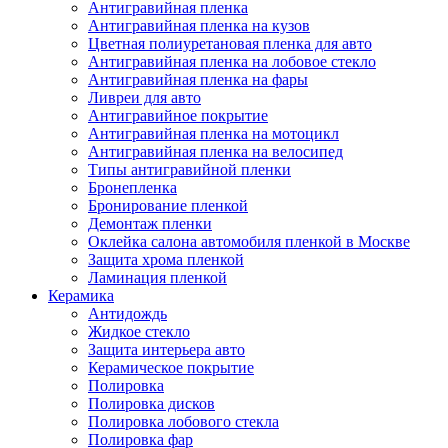
Антигравийная пленка
Антигравийная пленка на кузов
Цветная полиуретановая пленка для авто
Антигравийная пленка на лобовое стекло
Антигравийная пленка на фары
Ливреи для авто
Антигравийное покрытие
Антигравийная пленка на мотоцикл
Антигравийная пленка на велосипед
Типы антигравийной пленки
Бронепленка
Бронирование пленкой
Демонтаж пленки
Оклейка салона автомобиля пленкой в Москве
Защита хрома пленкой
Ламинация пленкой
Керамика
Антидождь
Жидкое стекло
Защита интерьера авто
Керамическое покрытие
Полировка
Полировка дисков
Полировка лобового стекла
Полировка фар