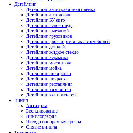
Детейлинг
Детейлинг антигравийная пленка
Детейлинг антидождь
Детейлинг БУ авто
Детейлинг велосипеда
Детейлинг выездной
Детейлинг грузовиков
Детейлинг для спортивных автомобилей
Детейлинг деталей
Детейлинг жидкое стекло
Детейлинг керамика
Детейлинг мотоцикла
Детейлинг мойка
Детейлинг полировка
Детейлинг покраска
Детейлинг рестайлинг
Детейлинг химчистка
Детейлинг яхт и катеров
Винил
Антихром
Брендирование
Винилография
Псевдо панорамная крыша
Снятие винила
Тонировка