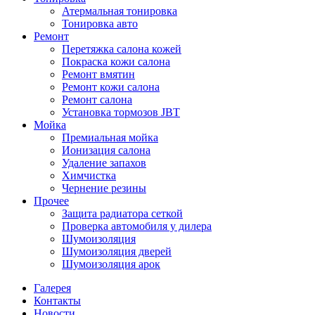
Атермальная тонировка
Тонировка авто
Ремонт
Перетяжка салона кожей
Покраска кожи салона
Ремонт вмятин
Ремонт кожи салона
Ремонт салона
Установка тормозов JBT
Мойка
Премиальная мойка
Ионизация салона
Удаление запахов
Химчистка
Чернение резины
Прочее
Защита радиатора сеткой
Проверка автомобиля у дилера
Шумоизоляция
Шумоизоляция дверей
Шумоизоляция арок
Галерея
Контакты
Новости