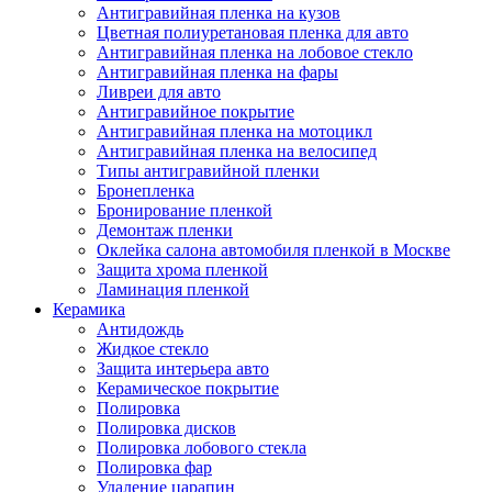
Антигравийная пленка на кузов
Цветная полиуретановая пленка для авто
Антигравийная пленка на лобовое стекло
Антигравийная пленка на фары
Ливреи для авто
Антигравийное покрытие
Антигравийная пленка на мотоцикл
Антигравийная пленка на велосипед
Типы антигравийной пленки
Бронепленка
Бронирование пленкой
Демонтаж пленки
Оклейка салона автомобиля пленкой в Москве
Защита хрома пленкой
Ламинация пленкой
Керамика
Антидождь
Жидкое стекло
Защита интерьера авто
Керамическое покрытие
Полировка
Полировка дисков
Полировка лобового стекла
Полировка фар
Удаление царапин