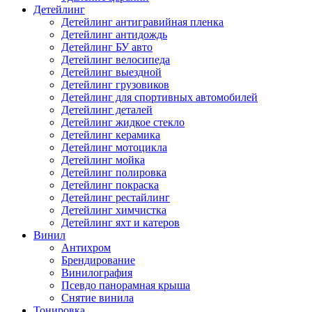
Детейлинг
Детейлинг антигравийная пленка
Детейлинг антидождь
Детейлинг БУ авто
Детейлинг велосипеда
Детейлинг выездной
Детейлинг грузовиков
Детейлинг для спортивных автомобилей
Детейлинг деталей
Детейлинг жидкое стекло
Детейлинг керамика
Детейлинг мотоцикла
Детейлинг мойка
Детейлинг полировка
Детейлинг покраска
Детейлинг рестайлинг
Детейлинг химчистка
Детейлинг яхт и катеров
Винил
Антихром
Брендирование
Винилография
Псевдо панорамная крыша
Снятие винила
Тонировка