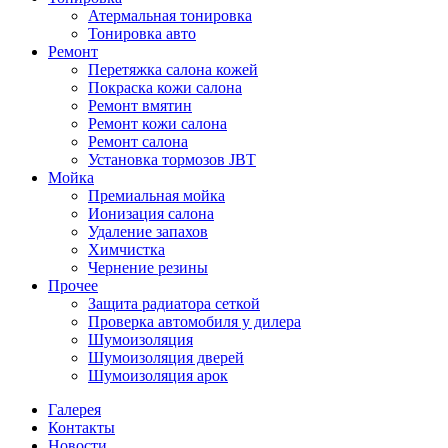
Атермальная тонировка
Тонировка авто
Ремонт
Перетяжка салона кожей
Покраска кожи салона
Ремонт вмятин
Ремонт кожи салона
Ремонт салона
Установка тормозов JBT
Мойка
Премиальная мойка
Ионизация салона
Удаление запахов
Химчистка
Чернение резины
Прочее
Защита радиатора сеткой
Проверка автомобиля у дилера
Шумоизоляция
Шумоизоляция дверей
Шумоизоляция арок
Галерея
Контакты
Новости