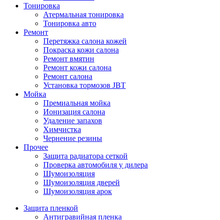
Тонировка
Атермальная тонировка
Тонировка авто
Ремонт
Перетяжка салона кожей
Покраска кожи салона
Ремонт вмятин
Ремонт кожи салона
Ремонт салона
Установка тормозов JBT
Мойка
Премиальная мойка
Ионизация салона
Удаление запахов
Химчистка
Чернение резины
Прочее
Защита радиатора сеткой
Проверка автомобиля у дилера
Шумоизоляция
Шумоизоляция дверей
Шумоизоляция арок
Защита пленкой
Антигравийная пленка