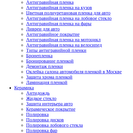
Антигравийная пленка
Антигравийная пленка на кузов
Цветная полиуретановая пленка для авто
Антигравийная пленка на лобовое стекло
Антигравийная пленка на фары
Ливреи для авто
Антигравийное покрытие
Антигравийная пленка на мотоцикл
Антигравийная пленка на велосипед
Типы антигравийной пленки
Бронепленка
Бронирование пленкой
Демонтаж пленки
Оклейка салона автомобиля пленкой в Москве
Защита хрома пленкой
Ламинация пленкой
Керамика
Антидождь
Жидкое стекло
Защита интерьера авто
Керамическое покрытие
Полировка
Полировка дисков
Полировка лобового стекла
Полировка фар