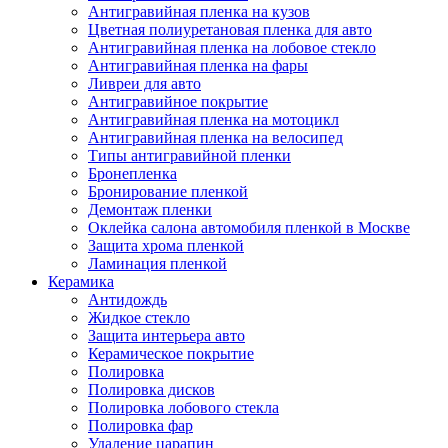
Антигравийная пленка на кузов
Цветная полиуретановая пленка для авто
Антигравийная пленка на лобовое стекло
Антигравийная пленка на фары
Ливреи для авто
Антигравийное покрытие
Антигравийная пленка на мотоцикл
Антигравийная пленка на велосипед
Типы антигравийной пленки
Бронепленка
Бронирование пленкой
Демонтаж пленки
Оклейка салона автомобиля пленкой в Москве
Защита хрома пленкой
Ламинация пленкой
Керамика
Антидождь
Жидкое стекло
Защита интерьера авто
Керамическое покрытие
Полировка
Полировка дисков
Полировка лобового стекла
Полировка фар
Удаление царапин