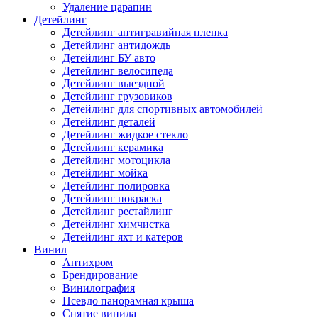
Удаление царапин
Детейлинг
Детейлинг антигравийная пленка
Детейлинг антидождь
Детейлинг БУ авто
Детейлинг велосипеда
Детейлинг выездной
Детейлинг грузовиков
Детейлинг для спортивных автомобилей
Детейлинг деталей
Детейлинг жидкое стекло
Детейлинг керамика
Детейлинг мотоцикла
Детейлинг мойка
Детейлинг полировка
Детейлинг покраска
Детейлинг рестайлинг
Детейлинг химчистка
Детейлинг яхт и катеров
Винил
Антихром
Брендирование
Винилография
Псевдо панорамная крыша
Снятие винила