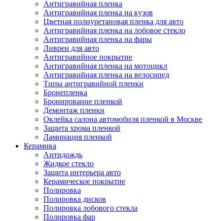
Антигравийная пленка
Антигравийная пленка на кузов
Цветная полиуретановая пленка для авто
Антигравийная пленка на лобовое стекло
Антигравийная пленка на фары
Ливреи для авто
Антигравийное покрытие
Антигравийная пленка на мотоцикл
Антигравийная пленка на велосипед
Типы антигравийной пленки
Бронепленка
Бронирование пленкой
Демонтаж пленки
Оклейка салона автомобиля пленкой в Москве
Защита хрома пленкой
Ламинация пленкой
Керамика
Антидождь
Жидкое стекло
Защита интерьера авто
Керамическое покрытие
Полировка
Полировка дисков
Полировка лобового стекла
Полировка фар