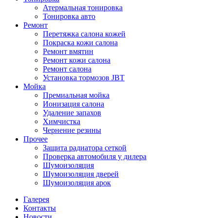
Атермальная тонировка
Тонировка авто
Ремонт
Перетяжка салона кожей
Покраска кожи салона
Ремонт вмятин
Ремонт кожи салона
Ремонт салона
Установка тормозов JBT
Мойка
Премиальная мойка
Ионизация салона
Удаление запахов
Химчистка
Чернение резины
Прочее
Защита радиатора сеткой
Проверка автомобиля у дилера
Шумоизоляция
Шумоизоляция дверей
Шумоизоляция арок
Галерея
Контакты
Новости