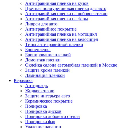
Антигравийная пленка на кузов
Цветная полиуретановая пленка для авто
Антигравийная пленка на лобовое стекло
Антигравийная пленка на фары
Ливреи для авто
Антигравийное покрытие
Антигравийная пленка на мотоцикл
Антигравийная пленка на велосипед
Типы антигравийной пленки
Бронепленка
Бронирование пленкой
Демонтаж пленки
Оклейка салона автомобиля пленкой в Москве
Защита хрома пленкой
Ламинация пленкой
Керамика
Антидождь
Жидкое стекло
Защита интерьера авто
Керамическое покрытие
Полировка
Полировка дисков
Полировка лобового стекла
Полировка фар
Удаление царапин