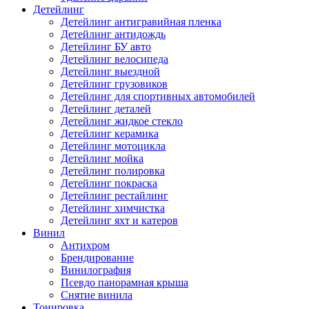
Детейлинг
Детейлинг антигравийная пленка
Детейлинг антидождь
Детейлинг БУ авто
Детейлинг велосипеда
Детейлинг выездной
Детейлинг грузовиков
Детейлинг для спортивных автомобилей
Детейлинг деталей
Детейлинг жидкое стекло
Детейлинг керамика
Детейлинг мотоцикла
Детейлинг мойка
Детейлинг полировка
Детейлинг покраска
Детейлинг рестайлинг
Детейлинг химчистка
Детейлинг яхт и катеров
Винил
Антихром
Брендирование
Винилография
Псевдо панорамная крыша
Снятие винила
Тонировка