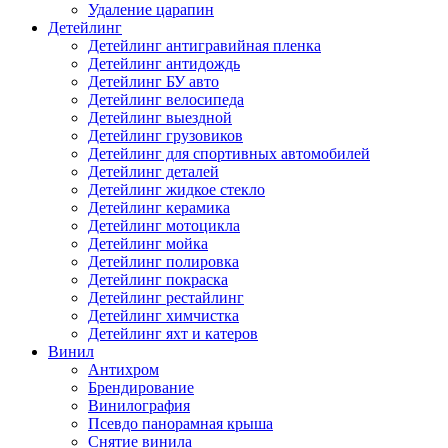
Удаление царапин
Детейлинг
Детейлинг антигравийная пленка
Детейлинг антидождь
Детейлинг БУ авто
Детейлинг велосипеда
Детейлинг выездной
Детейлинг грузовиков
Детейлинг для спортивных автомобилей
Детейлинг деталей
Детейлинг жидкое стекло
Детейлинг керамика
Детейлинг мотоцикла
Детейлинг мойка
Детейлинг полировка
Детейлинг покраска
Детейлинг рестайлинг
Детейлинг химчистка
Детейлинг яхт и катеров
Винил
Антихром
Брендирование
Винилография
Псевдо панорамная крыша
Снятие винила