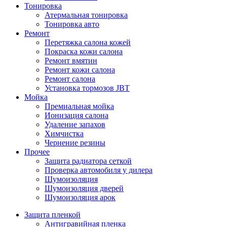
Тонировка
Атермальная тонировка
Тонировка авто
Ремонт
Перетяжка салона кожей
Покраска кожи салона
Ремонт вмятин
Ремонт кожи салона
Ремонт салона
Установка тормозов JBT
Мойка
Премиальная мойка
Ионизация салона
Удаление запахов
Химчистка
Чернение резины
Прочее
Защита радиатора сеткой
Проверка автомобиля у дилера
Шумоизоляция
Шумоизоляция дверей
Шумоизоляция арок
Защита пленкой
Антигравийная пленка