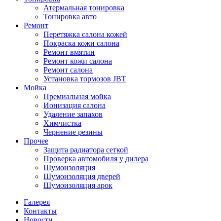
Атермальная тонировка
Тонировка авто
Ремонт
Перетяжка салона кожей
Покраска кожи салона
Ремонт вмятин
Ремонт кожи салона
Ремонт салона
Установка тормозов JBT
Мойка
Премиальная мойка
Ионизация салона
Удаление запахов
Химчистка
Чернение резины
Прочее
Защита радиатора сеткой
Проверка автомобиля у дилера
Шумоизоляция
Шумоизоляция дверей
Шумоизоляция арок
Галерея
Контакты
Новости