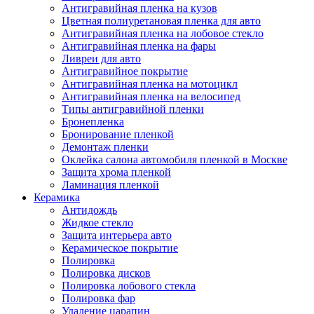
Антигравийная пленка на кузов
Цветная полиуретановая пленка для авто
Антигравийная пленка на лобовое стекло
Антигравийная пленка на фары
Ливреи для авто
Антигравийное покрытие
Антигравийная пленка на мотоцикл
Антигравийная пленка на велосипед
Типы антигравийной пленки
Бронепленка
Бронирование пленкой
Демонтаж пленки
Оклейка салона автомобиля пленкой в Москве
Защита хрома пленкой
Ламинация пленкой
Керамика
Антидождь
Жидкое стекло
Защита интерьера авто
Керамическое покрытие
Полировка
Полировка дисков
Полировка лобового стекла
Полировка фар
Удаление царапин