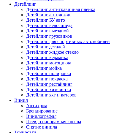
Детейлинг
Детейлинг антигравийная пленка
Детейлинг антидождь
Детейлинг БУ авто
Детейлинг велосипеда
Детейлинг выездной
Детейлинг грузовиков
Детейлинг для спортивных автомобилей
Детейлинг деталей
Детейлинг жидкое стекло
Детейлинг керамика
Детейлинг мотоцикла
Детейлинг мойка
Детейлинг полировка
Детейлинг покраска
Детейлинг рестайлинг
Детейлинг химчистка
Детейлинг яхт и катеров
Винил
Антихром
Брендирование
Винилография
Псевдо панорамная крыша
Снятие винила
Тонировка