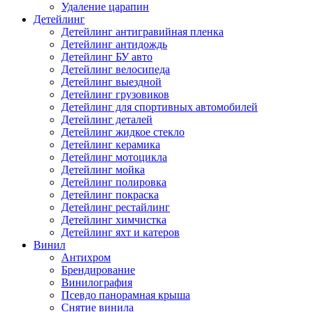
Удаление царапин
Детейлинг
Детейлинг антигравийная пленка
Детейлинг антидождь
Детейлинг БУ авто
Детейлинг велосипеда
Детейлинг выездной
Детейлинг грузовиков
Детейлинг для спортивных автомобилей
Детейлинг деталей
Детейлинг жидкое стекло
Детейлинг керамика
Детейлинг мотоцикла
Детейлинг мойка
Детейлинг полировка
Детейлинг покраска
Детейлинг рестайлинг
Детейлинг химчистка
Детейлинг яхт и катеров
Винил
Антихром
Брендирование
Винилография
Псевдо панорамная крыша
Снятие винила