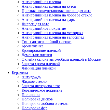
Антигравийная пленка
Антигравийная пленка на кузов
Цветная полиуретановая пленка для авто
Антигравийная пленка на лобовое стекло
Антигравийная пленка на фары
Ливреи для авто
Антигравийное покрытие
Антигравийная пленка на мотоцикл
Антигравийная пленка на велосипед
Типы антигравийной пленки
Бронепленка
Бронирование пленкой
Демонтаж пленки
Оклейка салона автомобиля пленкой в Москве
Защита хрома пленкой
Ламинация пленкой
Керамика
Антидождь
Жидкое стекло
Защита интерьера авто
Керамическое покрытие
Полировка
Полировка дисков
Полировка лобового стекла
Полировка фар