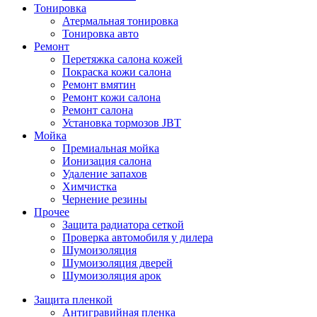
Тонировка
Атермальная тонировка
Тонировка авто
Ремонт
Перетяжка салона кожей
Покраска кожи салона
Ремонт вмятин
Ремонт кожи салона
Ремонт салона
Установка тормозов JBT
Мойка
Премиальная мойка
Ионизация салона
Удаление запахов
Химчистка
Чернение резины
Прочее
Защита радиатора сеткой
Проверка автомобиля у дилера
Шумоизоляция
Шумоизоляция дверей
Шумоизоляция арок
Защита пленкой
Антигравийная пленка