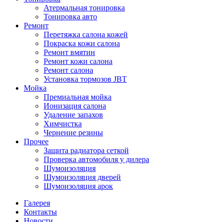
Атермальная тонировка
Тонировка авто
Ремонт
Перетяжка салона кожей
Покраска кожи салона
Ремонт вмятин
Ремонт кожи салона
Ремонт салона
Установка тормозов JBT
Мойка
Премиальная мойка
Ионизация салона
Удаление запахов
Химчистка
Чернение резины
Прочее
Защита радиатора сеткой
Проверка автомобиля у дилера
Шумоизоляция
Шумоизоляция дверей
Шумоизоляция арок
Галерея
Контакты
Новости