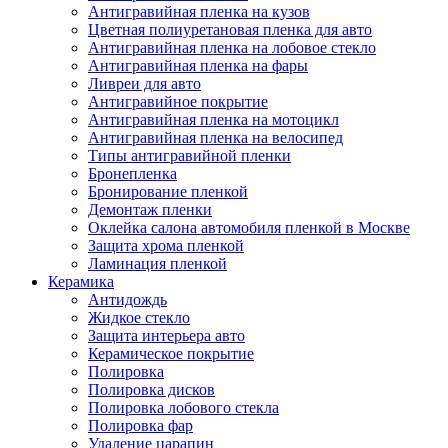
Антигравийная пленка на кузов
Цветная полиуретановая пленка для авто
Антигравийная пленка на лобовое стекло
Антигравийная пленка на фары
Ливреи для авто
Антигравийное покрытие
Антигравийная пленка на мотоцикл
Антигравийная пленка на велосипед
Типы антигравийной пленки
Бронепленка
Бронирование пленкой
Демонтаж пленки
Оклейка салона автомобиля пленкой в Москве
Защита хрома пленкой
Ламинация пленкой
Керамика
Антидождь
Жидкое стекло
Защита интерьера авто
Керамическое покрытие
Полировка
Полировка дисков
Полировка лобового стекла
Полировка фар
Удаление царапин