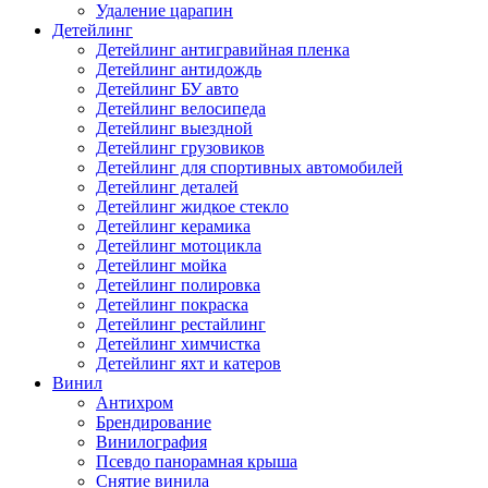
Удаление царапин
Детейлинг
Детейлинг антигравийная пленка
Детейлинг антидождь
Детейлинг БУ авто
Детейлинг велосипеда
Детейлинг выездной
Детейлинг грузовиков
Детейлинг для спортивных автомобилей
Детейлинг деталей
Детейлинг жидкое стекло
Детейлинг керамика
Детейлинг мотоцикла
Детейлинг мойка
Детейлинг полировка
Детейлинг покраска
Детейлинг рестайлинг
Детейлинг химчистка
Детейлинг яхт и катеров
Винил
Антихром
Брендирование
Винилография
Псевдо панорамная крыша
Снятие винила