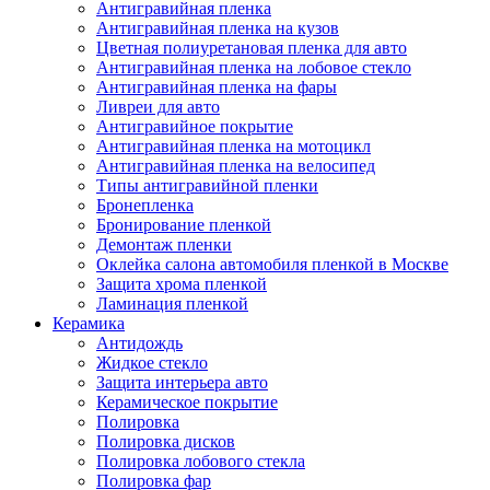
Антигравийная пленка
Антигравийная пленка на кузов
Цветная полиуретановая пленка для авто
Антигравийная пленка на лобовое стекло
Антигравийная пленка на фары
Ливреи для авто
Антигравийное покрытие
Антигравийная пленка на мотоцикл
Антигравийная пленка на велосипед
Типы антигравийной пленки
Бронепленка
Бронирование пленкой
Демонтаж пленки
Оклейка салона автомобиля пленкой в Москве
Защита хрома пленкой
Ламинация пленкой
Керамика
Антидождь
Жидкое стекло
Защита интерьера авто
Керамическое покрытие
Полировка
Полировка дисков
Полировка лобового стекла
Полировка фар