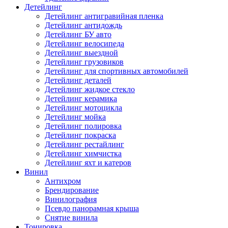
Детейлинг
Детейлинг антигравийная пленка
Детейлинг антидождь
Детейлинг БУ авто
Детейлинг велосипеда
Детейлинг выездной
Детейлинг грузовиков
Детейлинг для спортивных автомобилей
Детейлинг деталей
Детейлинг жидкое стекло
Детейлинг керамика
Детейлинг мотоцикла
Детейлинг мойка
Детейлинг полировка
Детейлинг покраска
Детейлинг рестайлинг
Детейлинг химчистка
Детейлинг яхт и катеров
Винил
Антихром
Брендирование
Винилография
Псевдо панорамная крыша
Снятие винила
Тонировка