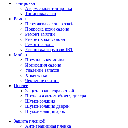
Тонировка
Атермальная тонировка
Тонировка авто
Ремонт
Перетяжка салона кожей
Покраска кожи салона
Ремонт вмятин
Ремонт кожи салона
Ремонт салона
Установка тормозов JBT
Мойка
Премиальная мойка
Ионизация салона
Удаление запахов
Химчистка
Чернение резины
Прочее
Защита радиатора сеткой
Проверка автомобиля у дилера
Шумоизоляция
Шумоизоляция дверей
Шумоизоляция арок
Защита пленкой
Антигравийная пленка