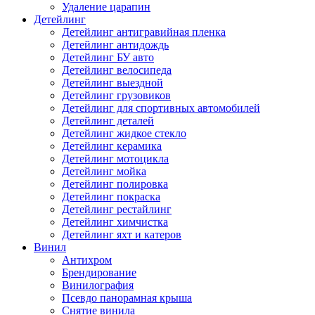
Удаление царапин
Детейлинг
Детейлинг антигравийная пленка
Детейлинг антидождь
Детейлинг БУ авто
Детейлинг велосипеда
Детейлинг выездной
Детейлинг грузовиков
Детейлинг для спортивных автомобилей
Детейлинг деталей
Детейлинг жидкое стекло
Детейлинг керамика
Детейлинг мотоцикла
Детейлинг мойка
Детейлинг полировка
Детейлинг покраска
Детейлинг рестайлинг
Детейлинг химчистка
Детейлинг яхт и катеров
Винил
Антихром
Брендирование
Винилография
Псевдо панорамная крыша
Снятие винила