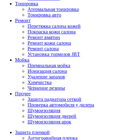
Тонировка
Атермальная тонировка
Тонировка авто
Ремонт
Перетяжка салона кожей
Покраска кожи салона
Ремонт вмятин
Ремонт кожи салона
Ремонт салона
Установка тормозов JBT
Мойка
Премиальная мойка
Ионизация салона
Удаление запахов
Химчистка
Чернение резины
Прочее
Защита радиатора сеткой
Проверка автомобиля у дилера
Шумоизоляция
Шумоизоляция дверей
Шумоизоляция арок
Защита пленкой
Антигравийная пленка