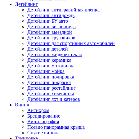
Детейлинг
Детейлинг антигравийная пленка
Детейлинг антидождь
Детейлинг БУ авто
Детейлинг велосипеда
Детейлинг выездной
Детейлинг грузовиков
Детейлинг для спортивных автомобилей
Детейлинг деталей
Детейлинг жидкое стекло
Детейлинг керамика
Детейлинг мотоцикла
Детейлинг мойка
Детейлинг полировка
Детейлинг покраска
Детейлинг рестайлинг
Детейлинг химчистка
Детейлинг яхт и катеров
Винил
Антихром
Брендирование
Винилография
Псевдо панорамная крыша
Снятие винила
Тонировка