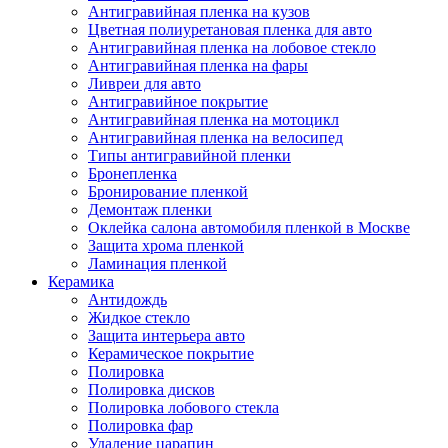
Антигравийная пленка на кузов
Цветная полиуретановая пленка для авто
Антигравийная пленка на лобовое стекло
Антигравийная пленка на фары
Ливреи для авто
Антигравийное покрытие
Антигравийная пленка на мотоцикл
Антигравийная пленка на велосипед
Типы антигравийной пленки
Бронепленка
Бронирование пленкой
Демонтаж пленки
Оклейка салона автомобиля пленкой в Москве
Защита хрома пленкой
Ламинация пленкой
Керамика
Антидождь
Жидкое стекло
Защита интерьера авто
Керамическое покрытие
Полировка
Полировка дисков
Полировка лобового стекла
Полировка фар
Удаление царапин