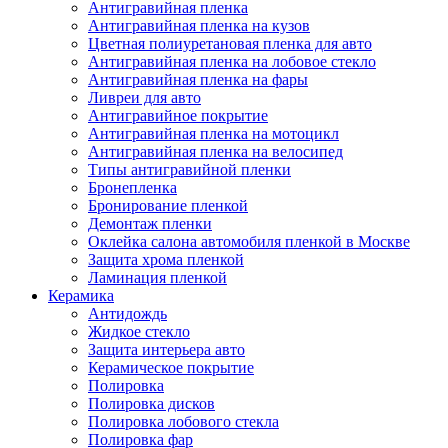
Антигравийная пленка
Антигравийная пленка на кузов
Цветная полиуретановая пленка для авто
Антигравийная пленка на лобовое стекло
Антигравийная пленка на фары
Ливреи для авто
Антигравийное покрытие
Антигравийная пленка на мотоцикл
Антигравийная пленка на велосипед
Типы антигравийной пленки
Бронепленка
Бронирование пленкой
Демонтаж пленки
Оклейка салона автомобиля пленкой в Москве
Защита хрома пленкой
Ламинация пленкой
Керамика
Антидождь
Жидкое стекло
Защита интерьера авто
Керамическое покрытие
Полировка
Полировка дисков
Полировка лобового стекла
Полировка фар