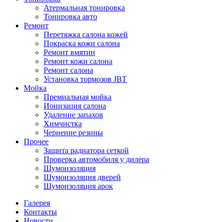
Атермальная тонировка
Тонировка авто
Ремонт
Перетяжка салона кожей
Покраска кожи салона
Ремонт вмятин
Ремонт кожи салона
Ремонт салона
Установка тормозов JBT
Мойка
Премиальная мойка
Ионизация салона
Удаление запахов
Химчистка
Чернение резины
Прочее
Защита радиатора сеткой
Проверка автомобиля у дилера
Шумоизоляция
Шумоизоляция дверей
Шумоизоляция арок
Галерея
Контакты
Новости