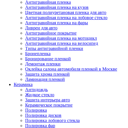
Антигравийная пленка
Антигравийная пленка на кузов
Цветная полиуретановая пленка для авто
Антигравийная пленка на лобовое стекло
Антигравийная пленка на фары
Ливреи для авто
Антигравийное покрытие
Антигравийная пленка на мотоцикл
Антигравийная пленка на велосипед
Типы антигравийной пленки
Бронепленка
Бронирование пленкой
Демонтаж пленки
Оклейка салона автомобиля пленкой в Москве
Защита хрома пленкой
Ламинация пленкой
Керамика
Антидождь
Жидкое стекло
Защита интерьера авто
Керамическое покрытие
Полировка
Полировка дисков
Полировка лобового стекла
Полировка фар