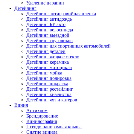
Удаление царапин
Детейлинг
Детейлинг антигравийная пленка
Детейлинг антидождь
Детейлинг БУ авто
Детейлинг велосипеда
Детейлинг выездной
Детейлинг грузовиков
Детейлинг для спортивных автомобилей
Детейлинг деталей
Детейлинг жидкое стекло
Детейлинг керамика
Детейлинг мотоцикла
Детейлинг мойка
Детейлинг полировка
Детейлинг покраска
Детейлинг рестайлинг
Детейлинг химчистка
Детейлинг яхт и катеров
Винил
Антихром
Брендирование
Винилография
Псевдо панорамная крыша
Снятие винила