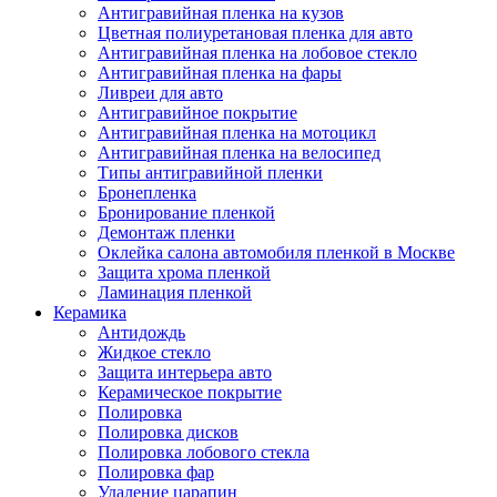
Антигравийная пленка на кузов
Цветная полиуретановая пленка для авто
Антигравийная пленка на лобовое стекло
Антигравийная пленка на фары
Ливреи для авто
Антигравийное покрытие
Антигравийная пленка на мотоцикл
Антигравийная пленка на велосипед
Типы антигравийной пленки
Бронепленка
Бронирование пленкой
Демонтаж пленки
Оклейка салона автомобиля пленкой в Москве
Защита хрома пленкой
Ламинация пленкой
Керамика
Антидождь
Жидкое стекло
Защита интерьера авто
Керамическое покрытие
Полировка
Полировка дисков
Полировка лобового стекла
Полировка фар
Удаление царапин