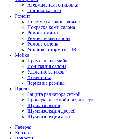
Атермальная тонировка
Тонировка авто
Ремонт
Перетяжка салона кожей
Покраска кожи салона
Ремонт вмятин
Ремонт кожи салона
Ремонт салона
Установка тормозов JBT
Мойка
Премиальная мойка
Ионизация салона
Удаление запахов
Химчистка
Чернение резины
Прочее
Защита радиатора сеткой
Проверка автомобиля у дилера
Шумоизоляция
Шумоизоляция дверей
Шумоизоляция арок
Галерея
Контакты
Новости