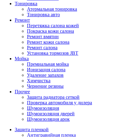
Тонировка
Атермальная тонировка
Тонировка авто
Ремонт
Перетяжка салона кожей
Покраска кожи салона
Ремонт вмятин
Ремонт кожи салона
Ремонт салона
Установка тормозов JBT
Мойка
Премиальная мойка
Ионизация салона
Удаление запахов
Химчистка
Чернение резины
Прочее
Защита радиатора сеткой
Проверка автомобиля у дилера
Шумоизоляция
Шумоизоляция дверей
Шумоизоляция арок
Защита пленкой
Антигравийная пленка