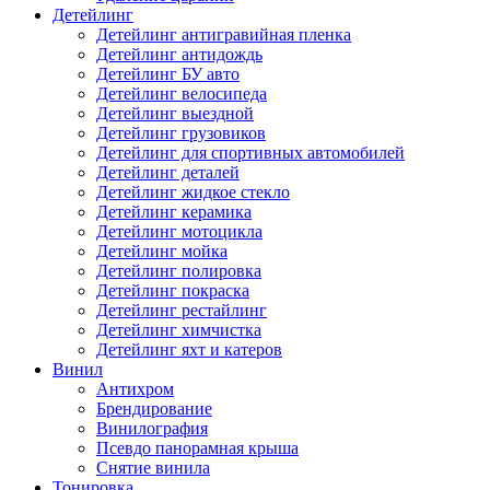
Детейлинг
Детейлинг антигравийная пленка
Детейлинг антидождь
Детейлинг БУ авто
Детейлинг велосипеда
Детейлинг выездной
Детейлинг грузовиков
Детейлинг для спортивных автомобилей
Детейлинг деталей
Детейлинг жидкое стекло
Детейлинг керамика
Детейлинг мотоцикла
Детейлинг мойка
Детейлинг полировка
Детейлинг покраска
Детейлинг рестайлинг
Детейлинг химчистка
Детейлинг яхт и катеров
Винил
Антихром
Брендирование
Винилография
Псевдо панорамная крыша
Снятие винила
Тонировка