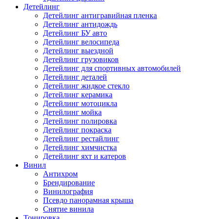
Детейлинг
Детейлинг антигравийная пленка
Детейлинг антидождь
Детейлинг БУ авто
Детейлинг велосипеда
Детейлинг выездной
Детейлинг грузовиков
Детейлинг для спортивных автомобилей
Детейлинг деталей
Детейлинг жидкое стекло
Детейлинг керамика
Детейлинг мотоцикла
Детейлинг мойка
Детейлинг полировка
Детейлинг покраска
Детейлинг рестайлинг
Детейлинг химчистка
Детейлинг яхт и катеров
Винил
Антихром
Брендирование
Винилография
Псевдо панорамная крыша
Снятие винила
Тонировка