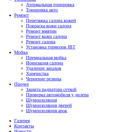
Атермальная тонировка
Тонировка авто
Ремонт
Перетяжка салона кожей
Покраска кожи салона
Ремонт вмятин
Ремонт кожи салона
Ремонт салона
Установка тормозов JBT
Мойка
Премиальная мойка
Ионизация салона
Удаление запахов
Химчистка
Чернение резины
Прочее
Защита радиатора сеткой
Проверка автомобиля у дилера
Шумоизоляция
Шумоизоляция дверей
Шумоизоляция арок
Галерея
Контакты
Новости