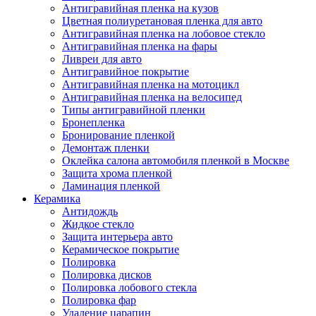
Антигравийная пленка на кузов
Цветная полиуретановая пленка для авто
Антигравийная пленка на лобовое стекло
Антигравийная пленка на фары
Ливреи для авто
Антигравийное покрытие
Антигравийная пленка на мотоцикл
Антигравийная пленка на велосипед
Типы антигравийной пленки
Бронепленка
Бронирование пленкой
Демонтаж пленки
Оклейка салона автомобиля пленкой в Москве
Защита хрома пленкой
Ламинация пленкой
Керамика
Антидождь
Жидкое стекло
Защита интерьера авто
Керамическое покрытие
Полировка
Полировка дисков
Полировка лобового стекла
Полировка фар
Удаление царапин