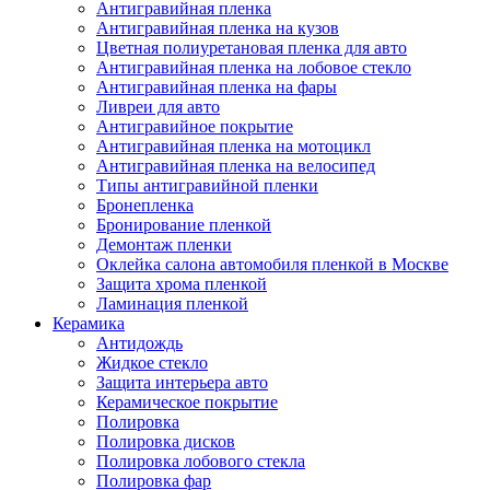
Антигравийная пленка
Антигравийная пленка на кузов
Цветная полиуретановая пленка для авто
Антигравийная пленка на лобовое стекло
Антигравийная пленка на фары
Ливреи для авто
Антигравийное покрытие
Антигравийная пленка на мотоцикл
Антигравийная пленка на велосипед
Типы антигравийной пленки
Бронепленка
Бронирование пленкой
Демонтаж пленки
Оклейка салона автомобиля пленкой в Москве
Защита хрома пленкой
Ламинация пленкой
Керамика
Антидождь
Жидкое стекло
Защита интерьера авто
Керамическое покрытие
Полировка
Полировка дисков
Полировка лобового стекла
Полировка фар