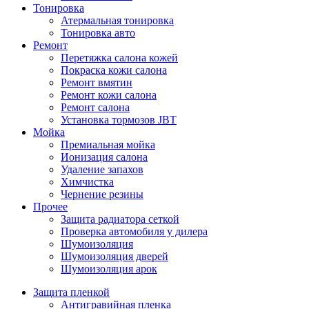
Тонировка
Атермальная тонировка
Тонировка авто
Ремонт
Перетяжка салона кожей
Покраска кожи салона
Ремонт вмятин
Ремонт кожи салона
Ремонт салона
Установка тормозов JBT
Мойка
Премиальная мойка
Ионизация салона
Удаление запахов
Химчистка
Чернение резины
Прочее
Защита радиатора сеткой
Проверка автомобиля у дилера
Шумоизоляция
Шумоизоляция дверей
Шумоизоляция арок
Защита пленкой
Антигравийная пленка