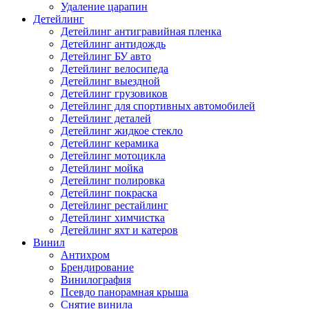
Удаление царапин
Детейлинг
Детейлинг антигравийная пленка
Детейлинг антидождь
Детейлинг БУ авто
Детейлинг велосипеда
Детейлинг выездной
Детейлинг грузовиков
Детейлинг для спортивных автомобилей
Детейлинг деталей
Детейлинг жидкое стекло
Детейлинг керамика
Детейлинг мотоцикла
Детейлинг мойка
Детейлинг полировка
Детейлинг покраска
Детейлинг рестайлинг
Детейлинг химчистка
Детейлинг яхт и катеров
Винил
Антихром
Брендирование
Винилография
Псевдо панорамная крыша
Снятие винила