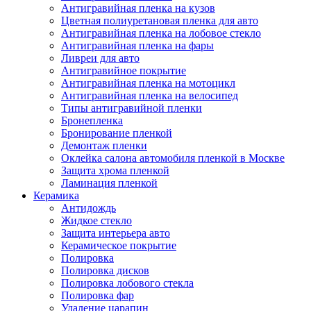
Антигравийная пленка на кузов
Цветная полиуретановая пленка для авто
Антигравийная пленка на лобовое стекло
Антигравийная пленка на фары
Ливреи для авто
Антигравийное покрытие
Антигравийная пленка на мотоцикл
Антигравийная пленка на велосипед
Типы антигравийной пленки
Бронепленка
Бронирование пленкой
Демонтаж пленки
Оклейка салона автомобиля пленкой в Москве
Защита хрома пленкой
Ламинация пленкой
Керамика
Антидождь
Жидкое стекло
Защита интерьера авто
Керамическое покрытие
Полировка
Полировка дисков
Полировка лобового стекла
Полировка фар
Удаление царапин