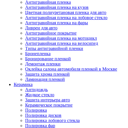
Антигравийная пленка
Антигравийная пленка на кузов
Цветная полиуретановая пленка для авто
Антигравийная пленка на лобовое стекло
Антигравийная пленка на фары
Ливреи для авто
Антигравийное покрытие
Антигравийная пленка на мотоцикл
Антигравийная пленка на велосипед
Типы антигравийной пленки
Бронепленка
Бронирование пленкой
Демонтаж пленки
Оклейка салона автомобиля пленкой в Москве
Защита хрома пленкой
Ламинация пленкой
Керамика
Антидождь
Жидкое стекло
Защита интерьера авто
Керамическое покрытие
Полировка
Полировка дисков
Полировка лобового стекла
Полировка фар