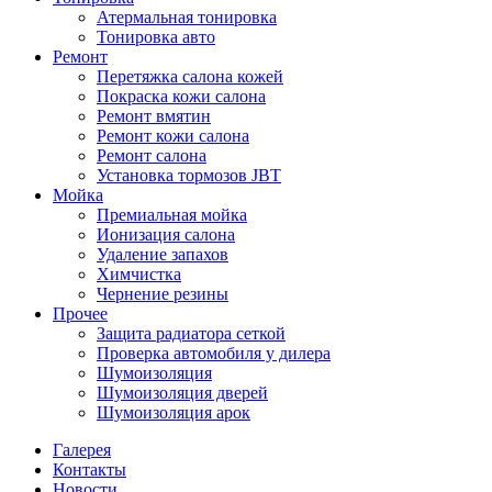
Атермальная тонировка
Тонировка авто
Ремонт
Перетяжка салона кожей
Покраска кожи салона
Ремонт вмятин
Ремонт кожи салона
Ремонт салона
Установка тормозов JBT
Мойка
Премиальная мойка
Ионизация салона
Удаление запахов
Химчистка
Чернение резины
Прочее
Защита радиатора сеткой
Проверка автомобиля у дилера
Шумоизоляция
Шумоизоляция дверей
Шумоизоляция арок
Галерея
Контакты
Новости