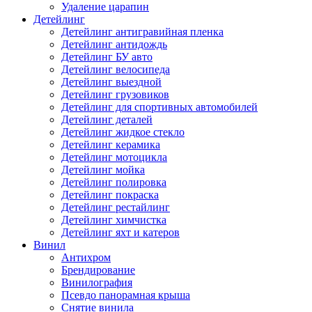
Удаление царапин
Детейлинг
Детейлинг антигравийная пленка
Детейлинг антидождь
Детейлинг БУ авто
Детейлинг велосипеда
Детейлинг выездной
Детейлинг грузовиков
Детейлинг для спортивных автомобилей
Детейлинг деталей
Детейлинг жидкое стекло
Детейлинг керамика
Детейлинг мотоцикла
Детейлинг мойка
Детейлинг полировка
Детейлинг покраска
Детейлинг рестайлинг
Детейлинг химчистка
Детейлинг яхт и катеров
Винил
Антихром
Брендирование
Винилография
Псевдо панорамная крыша
Снятие винила