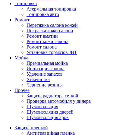
Тонировка
Атермальная тонировка
Тонировка авто
Ремонт
Перетяжка салона кожей
Покраска кожи салона
Ремонт вмятин
Ремонт кожи салона
Ремонт салона
Установка тормозов JBT
Мойка
Премиальная мойка
Ионизация салона
Удаление запахов
Химчистка
Чернение резины
Прочее
Защита радиатора сеткой
Проверка автомобиля у дилера
Шумоизоляция
Шумоизоляция дверей
Шумоизоляция арок
Защита пленкой
Антигравийная пленка