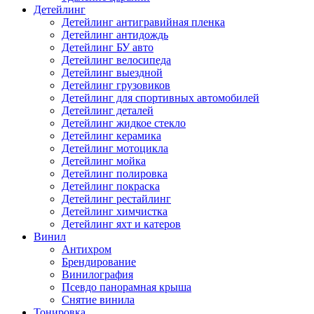
Детейлинг
Детейлинг антигравийная пленка
Детейлинг антидождь
Детейлинг БУ авто
Детейлинг велосипеда
Детейлинг выездной
Детейлинг грузовиков
Детейлинг для спортивных автомобилей
Детейлинг деталей
Детейлинг жидкое стекло
Детейлинг керамика
Детейлинг мотоцикла
Детейлинг мойка
Детейлинг полировка
Детейлинг покраска
Детейлинг рестайлинг
Детейлинг химчистка
Детейлинг яхт и катеров
Винил
Антихром
Брендирование
Винилография
Псевдо панорамная крыша
Снятие винила
Тонировка