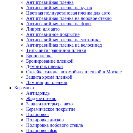
Антигравийная пленка
Антигравийная пленка на кузов
Цветная полиуретановая пленка для авто
Антигравийная пленка на лобовое стекло
Антигравийная пленка на фары
Ливреи для авто
Антигравийное покрытие
Антигравийная пленка на мотоцикл
Антигравийная пленка на велосипед
Типы антигравийной пленки
Бронепленка
Бронирование пленкой
Демонтаж пленки
Оклейка салона автомобиля пленкой в Москве
Защита хрома пленкой
Ламинация пленкой
Керамика
Антидождь
Жидкое стекло
Защита интерьера авто
Керамическое покрытие
Полировка
Полировка дисков
Полировка лобового стекла
Полировка фар