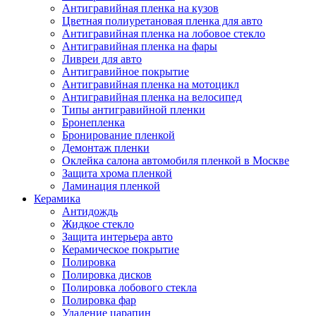
Антигравийная пленка на кузов
Цветная полиуретановая пленка для авто
Антигравийная пленка на лобовое стекло
Антигравийная пленка на фары
Ливреи для авто
Антигравийное покрытие
Антигравийная пленка на мотоцикл
Антигравийная пленка на велосипед
Типы антигравийной пленки
Бронепленка
Бронирование пленкой
Демонтаж пленки
Оклейка салона автомобиля пленкой в Москве
Защита хрома пленкой
Ламинация пленкой
Керамика
Антидождь
Жидкое стекло
Защита интерьера авто
Керамическое покрытие
Полировка
Полировка дисков
Полировка лобового стекла
Полировка фар
Удаление царапин