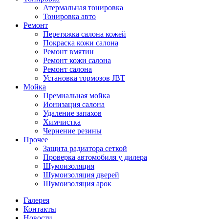
Атермальная тонировка
Тонировка авто
Ремонт
Перетяжка салона кожей
Покраска кожи салона
Ремонт вмятин
Ремонт кожи салона
Ремонт салона
Установка тормозов JBT
Мойка
Премиальная мойка
Ионизация салона
Удаление запахов
Химчистка
Чернение резины
Прочее
Защита радиатора сеткой
Проверка автомобиля у дилера
Шумоизоляция
Шумоизоляция дверей
Шумоизоляция арок
Галерея
Контакты
Новости