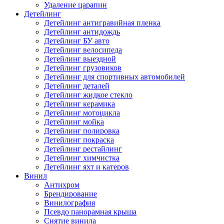
Удаление царапин
Детейлинг
Детейлинг антигравийная пленка
Детейлинг антидождь
Детейлинг БУ авто
Детейлинг велосипеда
Детейлинг выездной
Детейлинг грузовиков
Детейлинг для спортивных автомобилей
Детейлинг деталей
Детейлинг жидкое стекло
Детейлинг керамика
Детейлинг мотоцикла
Детейлинг мойка
Детейлинг полировка
Детейлинг покраска
Детейлинг рестайлинг
Детейлинг химчистка
Детейлинг яхт и катеров
Винил
Антихром
Брендирование
Винилография
Псевдо панорамная крыша
Снятие винила