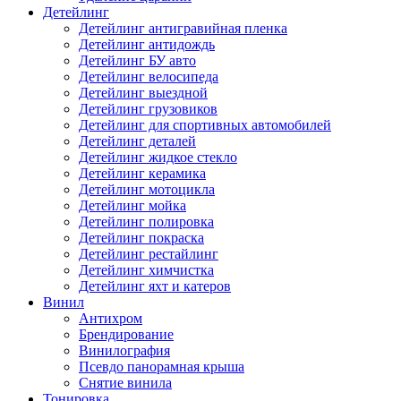
Детейлинг
Детейлинг антигравийная пленка
Детейлинг антидождь
Детейлинг БУ авто
Детейлинг велосипеда
Детейлинг выездной
Детейлинг грузовиков
Детейлинг для спортивных автомобилей
Детейлинг деталей
Детейлинг жидкое стекло
Детейлинг керамика
Детейлинг мотоцикла
Детейлинг мойка
Детейлинг полировка
Детейлинг покраска
Детейлинг рестайлинг
Детейлинг химчистка
Детейлинг яхт и катеров
Винил
Антихром
Брендирование
Винилография
Псевдо панорамная крыша
Снятие винила
Тонировка