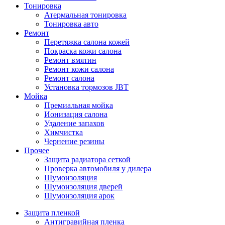
Тонировка
Атермальная тонировка
Тонировка авто
Ремонт
Перетяжка салона кожей
Покраска кожи салона
Ремонт вмятин
Ремонт кожи салона
Ремонт салона
Установка тормозов JBT
Мойка
Премиальная мойка
Ионизация салона
Удаление запахов
Химчистка
Чернение резины
Прочее
Защита радиатора сеткой
Проверка автомобиля у дилера
Шумоизоляция
Шумоизоляция дверей
Шумоизоляция арок
Защита пленкой
Антигравийная пленка