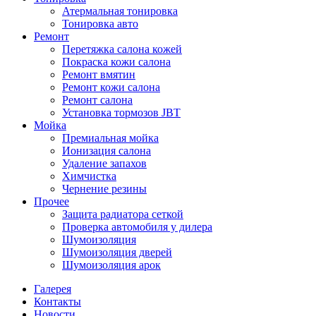
Атермальная тонировка
Тонировка авто
Ремонт
Перетяжка салона кожей
Покраска кожи салона
Ремонт вмятин
Ремонт кожи салона
Ремонт салона
Установка тормозов JBT
Мойка
Премиальная мойка
Ионизация салона
Удаление запахов
Химчистка
Чернение резины
Прочее
Защита радиатора сеткой
Проверка автомобиля у дилера
Шумоизоляция
Шумоизоляция дверей
Шумоизоляция арок
Галерея
Контакты
Новости