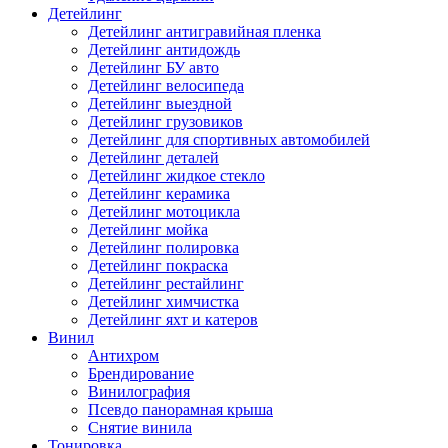
Детейлинг
Детейлинг антигравийная пленка
Детейлинг антидождь
Детейлинг БУ авто
Детейлинг велосипеда
Детейлинг выездной
Детейлинг грузовиков
Детейлинг для спортивных автомобилей
Детейлинг деталей
Детейлинг жидкое стекло
Детейлинг керамика
Детейлинг мотоцикла
Детейлинг мойка
Детейлинг полировка
Детейлинг покраска
Детейлинг рестайлинг
Детейлинг химчистка
Детейлинг яхт и катеров
Винил
Антихром
Брендирование
Винилография
Псевдо панорамная крыша
Снятие винила
Тонировка