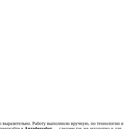
но выразительно. Работу выполнили вручную, по технологии и
Приезжайте в
Автобеззабот
— сделаем так же аккуратно и для