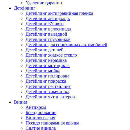
Удаление царапин
Детейлинг
Детейлинг антигравийная пленка
Детейлинг антидождь
Детейлинг БУ авто
Детейлинг велосипеда
Детейлинг выездной
Детейлинг грузовиков
Детейлинг для спортивных автомобилей
Детейлинг деталей
Детейлинг жидкое стекло
Детейлинг керамика
Детейлинг мотоцикла
Детейлинг мойка
Детейлинг полировка
Детейлинг покраска
Детейлинг рестайлинг
Детейлинг химчистка
Детейлинг яхт и катеров
Винил
Антихром
Брендирование
Винилография
Псевдо панорамная крыша
Снятие винила