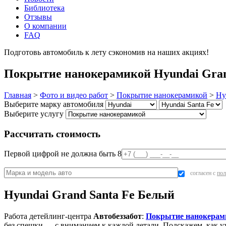
Библиотека
Отзывы
О компании
FAQ
Подготовь автомобиль к лету сэкономив на наших акциях!
под
Покрытие нанокерамикой Hyundai Grand
Главная
>
Фото и видео работ
>
Покрытие нанокерамикой
>
Hy
Выберите марку автомобиля
Выберите услугу
Рассчитать стоимость
Первой цифрой не должна быть 8
согласен с
пол
Hyundai Grand Santa Fe Белый
Работа детейлинг-центра
Автобеззабот
:
Покрытие нанокерам
без спешки — с вниманием к каждой детали. Подскажем, как ух