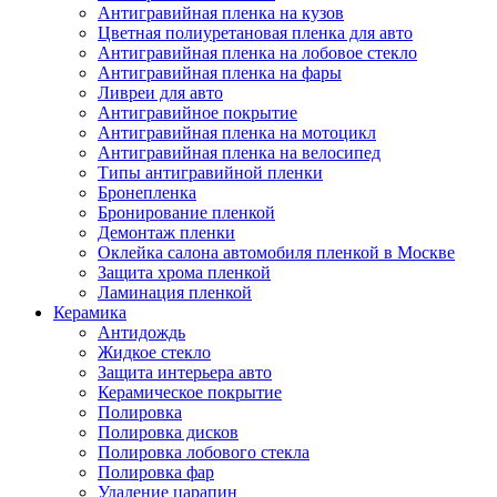
Антигравийная пленка на кузов
Цветная полиуретановая пленка для авто
Антигравийная пленка на лобовое стекло
Антигравийная пленка на фары
Ливреи для авто
Антигравийное покрытие
Антигравийная пленка на мотоцикл
Антигравийная пленка на велосипед
Типы антигравийной пленки
Бронепленка
Бронирование пленкой
Демонтаж пленки
Оклейка салона автомобиля пленкой в Москве
Защита хрома пленкой
Ламинация пленкой
Керамика
Антидождь
Жидкое стекло
Защита интерьера авто
Керамическое покрытие
Полировка
Полировка дисков
Полировка лобового стекла
Полировка фар
Удаление царапин