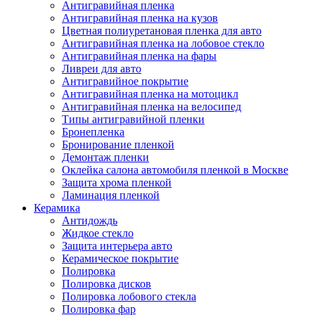
Антигравийная пленка
Антигравийная пленка на кузов
Цветная полиуретановая пленка для авто
Антигравийная пленка на лобовое стекло
Антигравийная пленка на фары
Ливреи для авто
Антигравийное покрытие
Антигравийная пленка на мотоцикл
Антигравийная пленка на велосипед
Типы антигравийной пленки
Бронепленка
Бронирование пленкой
Демонтаж пленки
Оклейка салона автомобиля пленкой в Москве
Защита хрома пленкой
Ламинация пленкой
Керамика
Антидождь
Жидкое стекло
Защита интерьера авто
Керамическое покрытие
Полировка
Полировка дисков
Полировка лобового стекла
Полировка фар