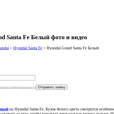
робнее
 Santa Fe Белый фото и видео
undai
>
Hyundai Santa Fe
>
Hyundai Grand Santa Fe Белый
итикой конфиденциальности
икой
на Hyundai Santa Fe. Кузов белого цвета смотрится особен
аживать за авто, чтобы результат держался как можно дольше. 