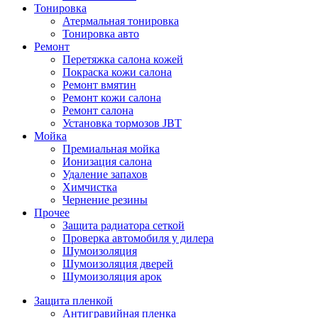
Тонировка
Атермальная тонировка
Тонировка авто
Ремонт
Перетяжка салона кожей
Покраска кожи салона
Ремонт вмятин
Ремонт кожи салона
Ремонт салона
Установка тормозов JBT
Мойка
Премиальная мойка
Ионизация салона
Удаление запахов
Химчистка
Чернение резины
Прочее
Защита радиатора сеткой
Проверка автомобиля у дилера
Шумоизоляция
Шумоизоляция дверей
Шумоизоляция арок
Защита пленкой
Антигравийная пленка