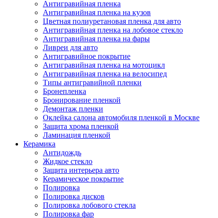
Антигравийная пленка
Антигравийная пленка на кузов
Цветная полиуретановая пленка для авто
Антигравийная пленка на лобовое стекло
Антигравийная пленка на фары
Ливреи для авто
Антигравийное покрытие
Антигравийная пленка на мотоцикл
Антигравийная пленка на велосипед
Типы антигравийной пленки
Бронепленка
Бронирование пленкой
Демонтаж пленки
Оклейка салона автомобиля пленкой в Москве
Защита хрома пленкой
Ламинация пленкой
Керамика
Антидождь
Жидкое стекло
Защита интерьера авто
Керамическое покрытие
Полировка
Полировка дисков
Полировка лобового стекла
Полировка фар