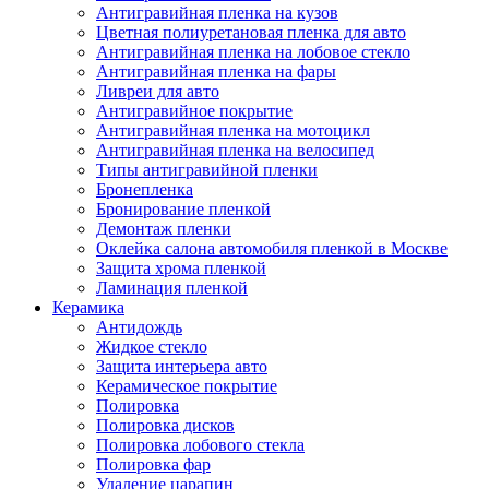
Антигравийная пленка на кузов
Цветная полиуретановая пленка для авто
Антигравийная пленка на лобовое стекло
Антигравийная пленка на фары
Ливреи для авто
Антигравийное покрытие
Антигравийная пленка на мотоцикл
Антигравийная пленка на велосипед
Типы антигравийной пленки
Бронепленка
Бронирование пленкой
Демонтаж пленки
Оклейка салона автомобиля пленкой в Москве
Защита хрома пленкой
Ламинация пленкой
Керамика
Антидождь
Жидкое стекло
Защита интерьера авто
Керамическое покрытие
Полировка
Полировка дисков
Полировка лобового стекла
Полировка фар
Удаление царапин