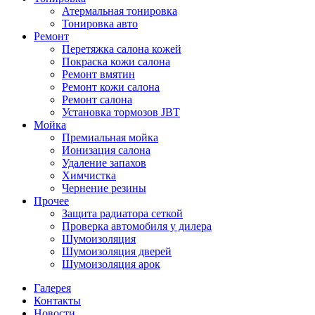
Атермальная тонировка
Тонировка авто
Ремонт
Перетяжка салона кожей
Покраска кожи салона
Ремонт вмятин
Ремонт кожи салона
Ремонт салона
Установка тормозов JBT
Мойка
Премиальная мойка
Ионизация салона
Удаление запахов
Химчистка
Чернение резины
Прочее
Защита радиатора сеткой
Проверка автомобиля у дилера
Шумоизоляция
Шумоизоляция дверей
Шумоизоляция арок
Галерея
Контакты
Новости