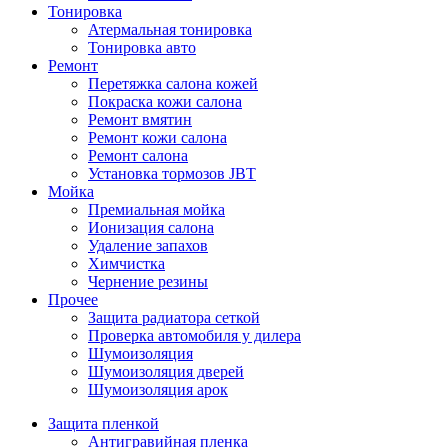
Тонировка
Атермальная тонировка
Тонировка авто
Ремонт
Перетяжка салона кожей
Покраска кожи салона
Ремонт вмятин
Ремонт кожи салона
Ремонт салона
Установка тормозов JBT
Мойка
Премиальная мойка
Ионизация салона
Удаление запахов
Химчистка
Чернение резины
Прочее
Защита радиатора сеткой
Проверка автомобиля у дилера
Шумоизоляция
Шумоизоляция дверей
Шумоизоляция арок
Защита пленкой
Антигравийная пленка