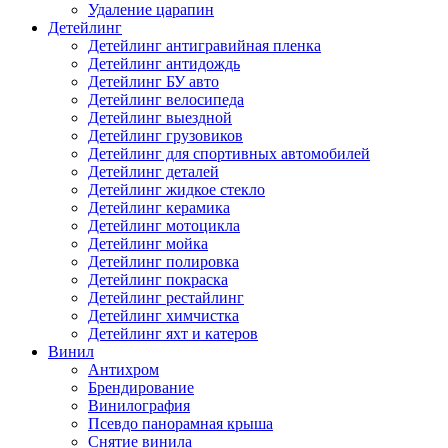
Удаление царапин
Детейлинг
Детейлинг антигравийная пленка
Детейлинг антидождь
Детейлинг БУ авто
Детейлинг велосипеда
Детейлинг выездной
Детейлинг грузовиков
Детейлинг для спортивных автомобилей
Детейлинг деталей
Детейлинг жидкое стекло
Детейлинг керамика
Детейлинг мотоцикла
Детейлинг мойка
Детейлинг полировка
Детейлинг покраска
Детейлинг рестайлинг
Детейлинг химчистка
Детейлинг яхт и катеров
Винил
Антихром
Брендирование
Винилография
Псевдо панорамная крыша
Снятие винила