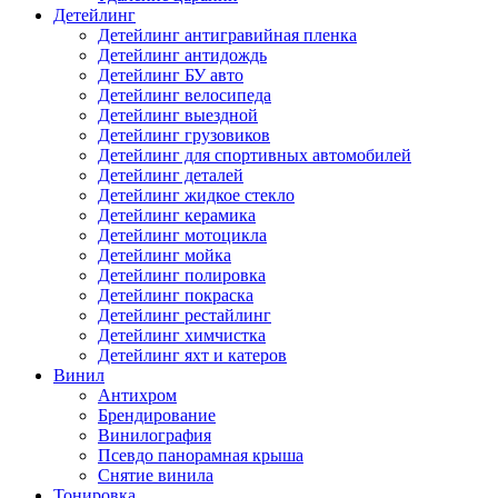
Детейлинг
Детейлинг антигравийная пленка
Детейлинг антидождь
Детейлинг БУ авто
Детейлинг велосипеда
Детейлинг выездной
Детейлинг грузовиков
Детейлинг для спортивных автомобилей
Детейлинг деталей
Детейлинг жидкое стекло
Детейлинг керамика
Детейлинг мотоцикла
Детейлинг мойка
Детейлинг полировка
Детейлинг покраска
Детейлинг рестайлинг
Детейлинг химчистка
Детейлинг яхт и катеров
Винил
Антихром
Брендирование
Винилография
Псевдо панорамная крыша
Снятие винила
Тонировка