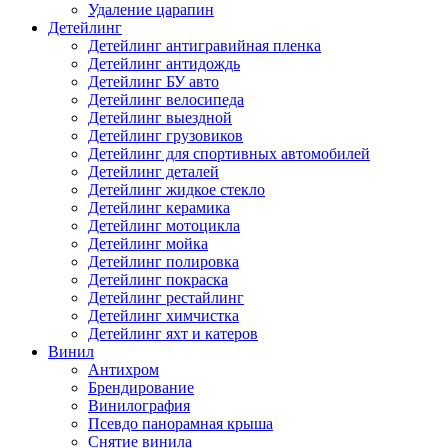
Удаление царапин
Детейлинг
Детейлинг антигравийная пленка
Детейлинг антидождь
Детейлинг БУ авто
Детейлинг велосипеда
Детейлинг выездной
Детейлинг грузовиков
Детейлинг для спортивных автомобилей
Детейлинг деталей
Детейлинг жидкое стекло
Детейлинг керамика
Детейлинг мотоцикла
Детейлинг мойка
Детейлинг полировка
Детейлинг покраска
Детейлинг рестайлинг
Детейлинг химчистка
Детейлинг яхт и катеров
Винил
Антихром
Брендирование
Винилография
Псевдо панорамная крыша
Снятие винила