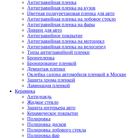
Антигравийная пленка
Антигравийная пленка на кузов
Цветная полиуретановая пленка для авто
Антигравийная пленка на лобовое стекло
Антигравийная пленка на фары
Ливреи для авто
Антигравийное покрытие
Антигравийная пленка на мотоцикл
Антигравийная пленка на велосипед
Типы антигравийной пленки
Бронепленка
Бронирование пленкой
Демонтаж пленки
Оклейка салона автомобиля пленкой в Москве
Защита хрома пленкой
Ламинация пленкой
Керамика
Антидождь
Жидкое стекло
Защита интерьера авто
Керамическое покрытие
Полировка
Полировка дисков
Полировка лобового стекла
Полировка фар