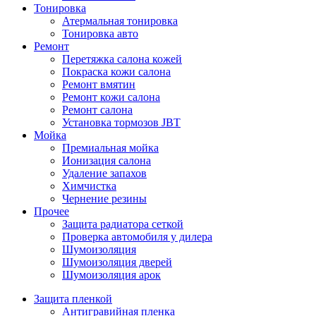
Тонировка
Атермальная тонировка
Тонировка авто
Ремонт
Перетяжка салона кожей
Покраска кожи салона
Ремонт вмятин
Ремонт кожи салона
Ремонт салона
Установка тормозов JBT
Мойка
Премиальная мойка
Ионизация салона
Удаление запахов
Химчистка
Чернение резины
Прочее
Защита радиатора сеткой
Проверка автомобиля у дилера
Шумоизоляция
Шумоизоляция дверей
Шумоизоляция арок
Защита пленкой
Антигравийная пленка