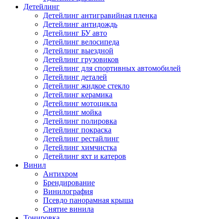
Детейлинг
Детейлинг антигравийная пленка
Детейлинг антидождь
Детейлинг БУ авто
Детейлинг велосипеда
Детейлинг выездной
Детейлинг грузовиков
Детейлинг для спортивных автомобилей
Детейлинг деталей
Детейлинг жидкое стекло
Детейлинг керамика
Детейлинг мотоцикла
Детейлинг мойка
Детейлинг полировка
Детейлинг покраска
Детейлинг рестайлинг
Детейлинг химчистка
Детейлинг яхт и катеров
Винил
Антихром
Брендирование
Винилография
Псевдо панорамная крыша
Снятие винила
Тонировка