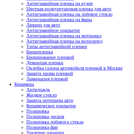
Антигравийная пленка на кузов
Цветная полиуретановая пленка для авто
Антигравийная пленка на лобовое стекло
Антигравийная пленка на фары
Ливреи для авто
Антигравийное покрытие
Антигравийная пленка на мотоцикл
Антигравийная пленка на велосипед
Типы антигравийной пленки
Бронепленка
Бронирование пленкой
Демонтаж пленки
Оклейка салона автомобиля пленкой в Москве
Защита хрома пленкой
Ламинация пленкой
Керамика
Антидождь
Жидкое стекло
Защита интерьера авто
Керамическое покрытие
Полировка
Полировка дисков
Полировка лобового стекла
Полировка фар
Удаление царапин