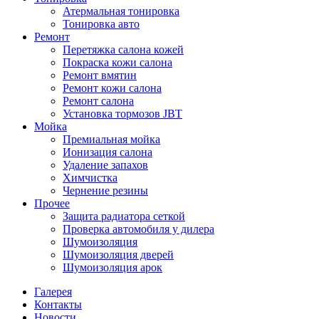
Атермальная тонировка
Тонировка авто
Ремонт
Перетяжка салона кожей
Покраска кожи салона
Ремонт вмятин
Ремонт кожи салона
Ремонт салона
Установка тормозов JBT
Мойка
Премиальная мойка
Ионизация салона
Удаление запахов
Химчистка
Чернение резины
Прочее
Защита радиатора сеткой
Проверка автомобиля у дилера
Шумоизоляция
Шумоизоляция дверей
Шумоизоляция арок
Галерея
Контакты
Новости