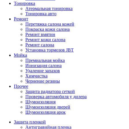
Тонировка
Атермальная тонировка
Тонировка авто
Ремонт
Перетяжка салона кожей
Покраска кожи салона
Ремонт вмятин
Ремонт кожи салона
Ремонт салона
Установка тормозов JBT
Мойка
Премиальная мойка
Ионизация салона
Удаление запахов
Химчистка
Чернение резины
Прочее
Защита радиатора сеткой
Проверка автомобиля у дилера
Шумоизоляция
Шумоизоляция дверей
Шумоизоляция арок
Защита пленкой
Антигравийная пленка