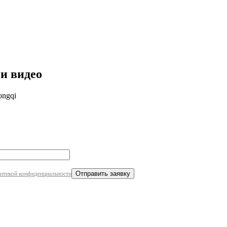
робнее
и видео
ngqi
итикой конфиденциальности