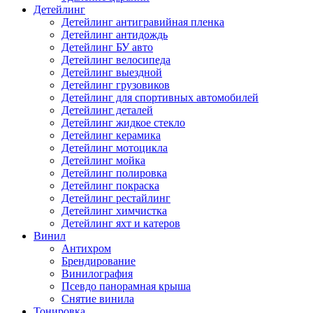
Детейлинг
Детейлинг антигравийная пленка
Детейлинг антидождь
Детейлинг БУ авто
Детейлинг велосипеда
Детейлинг выездной
Детейлинг грузовиков
Детейлинг для спортивных автомобилей
Детейлинг деталей
Детейлинг жидкое стекло
Детейлинг керамика
Детейлинг мотоцикла
Детейлинг мойка
Детейлинг полировка
Детейлинг покраска
Детейлинг рестайлинг
Детейлинг химчистка
Детейлинг яхт и катеров
Винил
Антихром
Брендирование
Винилография
Псевдо панорамная крыша
Снятие винила
Тонировка