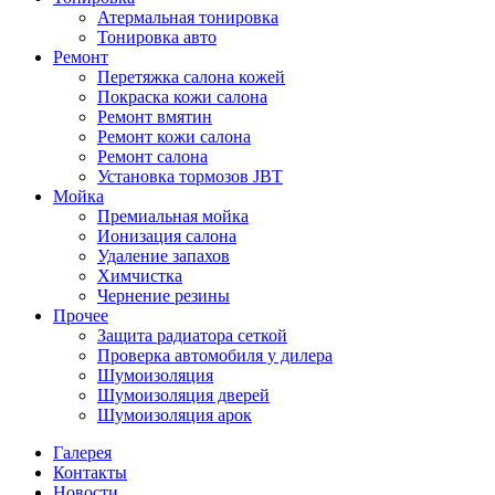
Атермальная тонировка
Тонировка авто
Ремонт
Перетяжка салона кожей
Покраска кожи салона
Ремонт вмятин
Ремонт кожи салона
Ремонт салона
Установка тормозов JBT
Мойка
Премиальная мойка
Ионизация салона
Удаление запахов
Химчистка
Чернение резины
Прочее
Защита радиатора сеткой
Проверка автомобиля у дилера
Шумоизоляция
Шумоизоляция дверей
Шумоизоляция арок
Галерея
Контакты
Новости