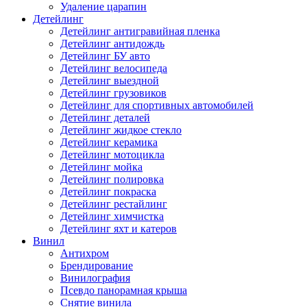
Удаление царапин
Детейлинг
Детейлинг антигравийная пленка
Детейлинг антидождь
Детейлинг БУ авто
Детейлинг велосипеда
Детейлинг выездной
Детейлинг грузовиков
Детейлинг для спортивных автомобилей
Детейлинг деталей
Детейлинг жидкое стекло
Детейлинг керамика
Детейлинг мотоцикла
Детейлинг мойка
Детейлинг полировка
Детейлинг покраска
Детейлинг рестайлинг
Детейлинг химчистка
Детейлинг яхт и катеров
Винил
Антихром
Брендирование
Винилография
Псевдо панорамная крыша
Снятие винила