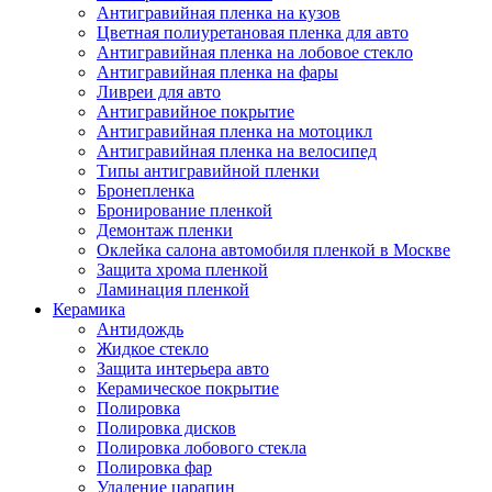
Антигравийная пленка на кузов
Цветная полиуретановая пленка для авто
Антигравийная пленка на лобовое стекло
Антигравийная пленка на фары
Ливреи для авто
Антигравийное покрытие
Антигравийная пленка на мотоцикл
Антигравийная пленка на велосипед
Типы антигравийной пленки
Бронепленка
Бронирование пленкой
Демонтаж пленки
Оклейка салона автомобиля пленкой в Москве
Защита хрома пленкой
Ламинация пленкой
Керамика
Антидождь
Жидкое стекло
Защита интерьера авто
Керамическое покрытие
Полировка
Полировка дисков
Полировка лобового стекла
Полировка фар
Удаление царапин