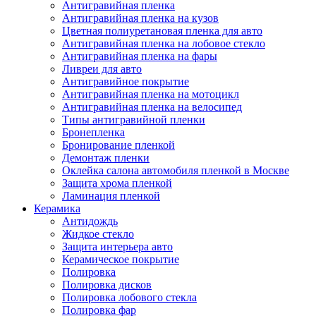
Антигравийная пленка
Антигравийная пленка на кузов
Цветная полиуретановая пленка для авто
Антигравийная пленка на лобовое стекло
Антигравийная пленка на фары
Ливреи для авто
Антигравийное покрытие
Антигравийная пленка на мотоцикл
Антигравийная пленка на велосипед
Типы антигравийной пленки
Бронепленка
Бронирование пленкой
Демонтаж пленки
Оклейка салона автомобиля пленкой в Москве
Защита хрома пленкой
Ламинация пленкой
Керамика
Антидождь
Жидкое стекло
Защита интерьера авто
Керамическое покрытие
Полировка
Полировка дисков
Полировка лобового стекла
Полировка фар