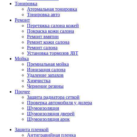
Тонировка
Атермальная тонировка
Тонировка авто
Ремонт
Перетяжка салона кожей
Покраска кожи салона
Ремонт вмятин
Ремонт кожи салона
Ремонт салона
Установка тормозов JBT
Мойка
Премиальная мойка
Ионизация салона
Удаление запахов
Химчистка
Чернение резины
Прочее
Защита радиатора сеткой
Проверка автомобиля у дилера
Шумоизоляция
Шумоизоляция дверей
Шумоизоляция арок
Защита пленкой
Антигравийная пленка