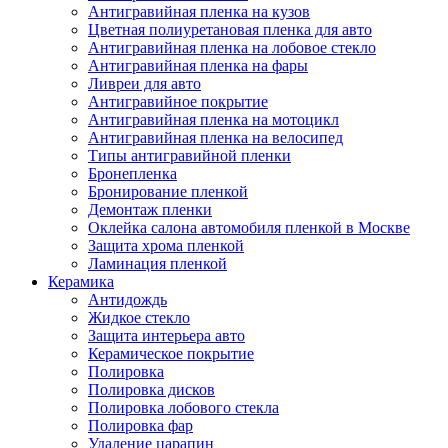
Антигравийная пленка на кузов
Цветная полиуретановая пленка для авто
Антигравийная пленка на лобовое стекло
Антигравийная пленка на фары
Ливреи для авто
Антигравийное покрытие
Антигравийная пленка на мотоцикл
Антигравийная пленка на велосипед
Типы антигравийной пленки
Бронепленка
Бронирование пленкой
Демонтаж пленки
Оклейка салона автомобиля пленкой в Москве
Защита хрома пленкой
Ламинация пленкой
Керамика
Антидождь
Жидкое стекло
Защита интерьера авто
Керамическое покрытие
Полировка
Полировка дисков
Полировка лобового стекла
Полировка фар
Удаление царапин