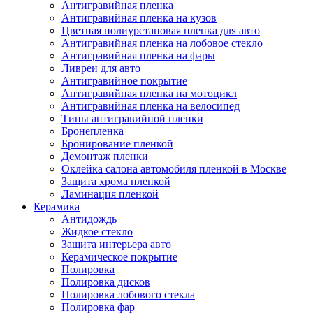
Антигравийная пленка
Антигравийная пленка на кузов
Цветная полиуретановая пленка для авто
Антигравийная пленка на лобовое стекло
Антигравийная пленка на фары
Ливреи для авто
Антигравийное покрытие
Антигравийная пленка на мотоцикл
Антигравийная пленка на велосипед
Типы антигравийной пленки
Бронепленка
Бронирование пленкой
Демонтаж пленки
Оклейка салона автомобиля пленкой в Москве
Защита хрома пленкой
Ламинация пленкой
Керамика
Антидождь
Жидкое стекло
Защита интерьера авто
Керамическое покрытие
Полировка
Полировка дисков
Полировка лобового стекла
Полировка фар