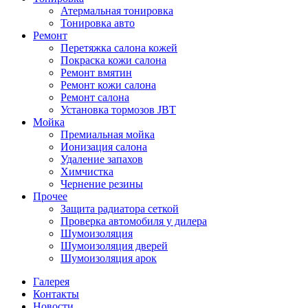
Атермальная тонировка
Тонировка авто
Ремонт
Перетяжка салона кожей
Покраска кожи салона
Ремонт вмятин
Ремонт кожи салона
Ремонт салона
Установка тормозов JBT
Мойка
Премиальная мойка
Ионизация салона
Удаление запахов
Химчистка
Чернение резины
Прочее
Защита радиатора сеткой
Проверка автомобиля у дилера
Шумоизоляция
Шумоизоляция дверей
Шумоизоляция арок
Галерея
Контакты
Новости