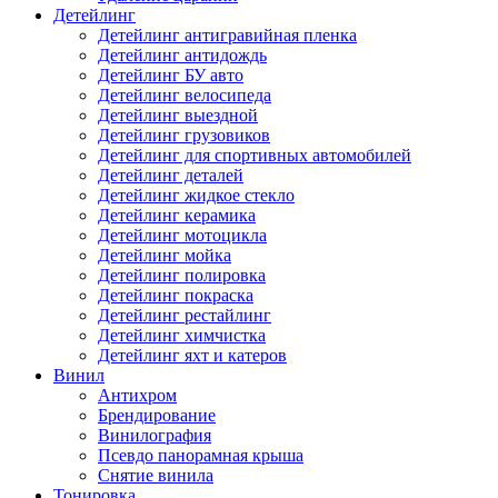
Детейлинг
Детейлинг антигравийная пленка
Детейлинг антидождь
Детейлинг БУ авто
Детейлинг велосипеда
Детейлинг выездной
Детейлинг грузовиков
Детейлинг для спортивных автомобилей
Детейлинг деталей
Детейлинг жидкое стекло
Детейлинг керамика
Детейлинг мотоцикла
Детейлинг мойка
Детейлинг полировка
Детейлинг покраска
Детейлинг рестайлинг
Детейлинг химчистка
Детейлинг яхт и катеров
Винил
Антихром
Брендирование
Винилография
Псевдо панорамная крыша
Снятие винила
Тонировка