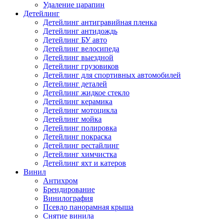
Удаление царапин
Детейлинг
Детейлинг антигравийная пленка
Детейлинг антидождь
Детейлинг БУ авто
Детейлинг велосипеда
Детейлинг выездной
Детейлинг грузовиков
Детейлинг для спортивных автомобилей
Детейлинг деталей
Детейлинг жидкое стекло
Детейлинг керамика
Детейлинг мотоцикла
Детейлинг мойка
Детейлинг полировка
Детейлинг покраска
Детейлинг рестайлинг
Детейлинг химчистка
Детейлинг яхт и катеров
Винил
Антихром
Брендирование
Винилография
Псевдо панорамная крыша
Снятие винила