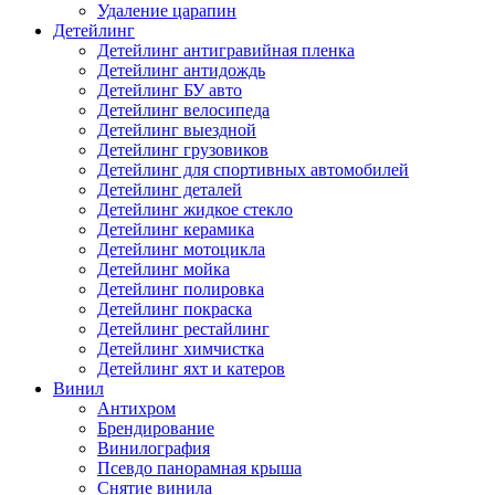
Удаление царапин
Детейлинг
Детейлинг антигравийная пленка
Детейлинг антидождь
Детейлинг БУ авто
Детейлинг велосипеда
Детейлинг выездной
Детейлинг грузовиков
Детейлинг для спортивных автомобилей
Детейлинг деталей
Детейлинг жидкое стекло
Детейлинг керамика
Детейлинг мотоцикла
Детейлинг мойка
Детейлинг полировка
Детейлинг покраска
Детейлинг рестайлинг
Детейлинг химчистка
Детейлинг яхт и катеров
Винил
Антихром
Брендирование
Винилография
Псевдо панорамная крыша
Снятие винила