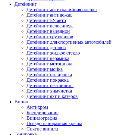
Детейлинг
Детейлинг антигравийная пленка
Детейлинг антидождь
Детейлинг БУ авто
Детейлинг велосипеда
Детейлинг выездной
Детейлинг грузовиков
Детейлинг для спортивных автомобилей
Детейлинг деталей
Детейлинг жидкое стекло
Детейлинг керамика
Детейлинг мотоцикла
Детейлинг мойка
Детейлинг полировка
Детейлинг покраска
Детейлинг рестайлинг
Детейлинг химчистка
Детейлинг яхт и катеров
Винил
Антихром
Брендирование
Винилография
Псевдо панорамная крыша
Снятие винила
Тонировка