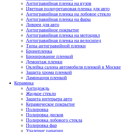
Антигравийная пленка на кузов
Цветная полиуретановая пленка для авто
Антигравийная пленка на лобовое стекло
Антигравийная пленка на фары
Ливреи для авто
Антигравийное покрытие
Антигравийная пленка на мотоцикл
Антигравийная пленка на велосипед
Типы антигравийной пленки
Бронепленка
Бронирование пленкой
Демонтаж пленки
Оклейка салона автомобиля пленкой в Москве
Защита хрома пленкой
Ламинация пленкой
Керамика
Антидождь
Жидкое стекло
Защита интерьера авто
Керамическое покрытие
Полировка
Полировка дисков
Полировка лобового стекла
Полировка фар
Удаление царапин