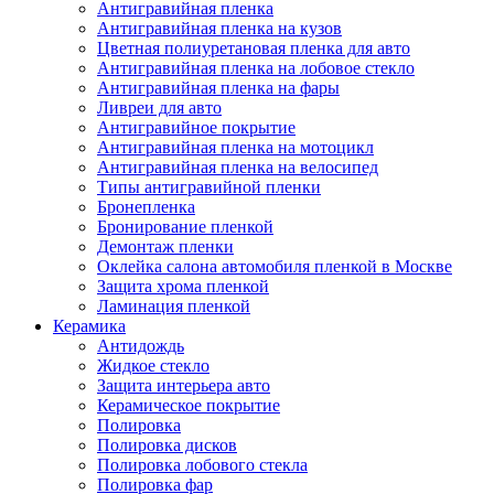
Антигравийная пленка
Антигравийная пленка на кузов
Цветная полиуретановая пленка для авто
Антигравийная пленка на лобовое стекло
Антигравийная пленка на фары
Ливреи для авто
Антигравийное покрытие
Антигравийная пленка на мотоцикл
Антигравийная пленка на велосипед
Типы антигравийной пленки
Бронепленка
Бронирование пленкой
Демонтаж пленки
Оклейка салона автомобиля пленкой в Москве
Защита хрома пленкой
Ламинация пленкой
Керамика
Антидождь
Жидкое стекло
Защита интерьера авто
Керамическое покрытие
Полировка
Полировка дисков
Полировка лобового стекла
Полировка фар