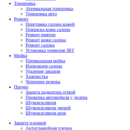
Тонировка
Атермальная тонировка
Тонировка авто
Ремонт
Перетяжка салона кожей
Покраска кожи салона
Ремонт вмятин
Ремонт кожи салона
Ремонт салона
Установка тормозов JBT
Мойка
Премиальная мойка
Ионизация салона
Удаление запахов
Химчистка
Чернение резины
Прочее
Защита радиатора сеткой
Проверка автомобиля у дилера
Шумоизоляция
Шумоизоляция дверей
Шумоизоляция арок
Защита пленкой
Антигравийная пленка