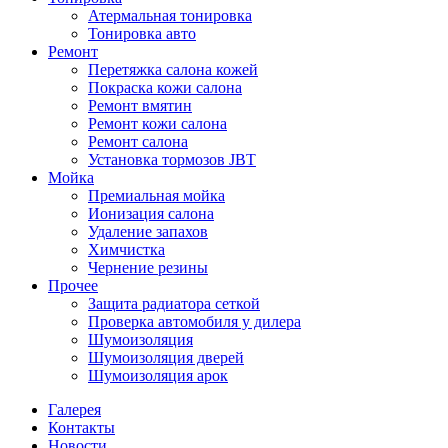
Атермальная тонировка
Тонировка авто
Ремонт
Перетяжка салона кожей
Покраска кожи салона
Ремонт вмятин
Ремонт кожи салона
Ремонт салона
Установка тормозов JBT
Мойка
Премиальная мойка
Ионизация салона
Удаление запахов
Химчистка
Чернение резины
Прочее
Защита радиатора сеткой
Проверка автомобиля у дилера
Шумоизоляция
Шумоизоляция дверей
Шумоизоляция арок
Галерея
Контакты
Новости