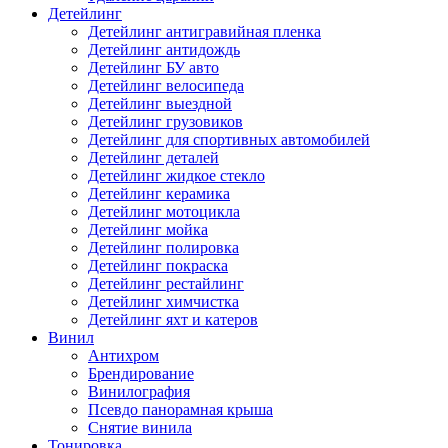
Детейлинг
Детейлинг антигравийная пленка
Детейлинг антидождь
Детейлинг БУ авто
Детейлинг велосипеда
Детейлинг выездной
Детейлинг грузовиков
Детейлинг для спортивных автомобилей
Детейлинг деталей
Детейлинг жидкое стекло
Детейлинг керамика
Детейлинг мотоцикла
Детейлинг мойка
Детейлинг полировка
Детейлинг покраска
Детейлинг рестайлинг
Детейлинг химчистка
Детейлинг яхт и катеров
Винил
Антихром
Брендирование
Винилография
Псевдо панорамная крыша
Снятие винила
Тонировка