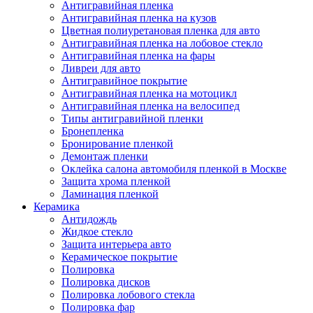
Антигравийная пленка
Антигравийная пленка на кузов
Цветная полиуретановая пленка для авто
Антигравийная пленка на лобовое стекло
Антигравийная пленка на фары
Ливреи для авто
Антигравийное покрытие
Антигравийная пленка на мотоцикл
Антигравийная пленка на велосипед
Типы антигравийной пленки
Бронепленка
Бронирование пленкой
Демонтаж пленки
Оклейка салона автомобиля пленкой в Москве
Защита хрома пленкой
Ламинация пленкой
Керамика
Антидождь
Жидкое стекло
Защита интерьера авто
Керамическое покрытие
Полировка
Полировка дисков
Полировка лобового стекла
Полировка фар