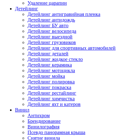
Удаление царапин
Детейлинг
Детейлинг антигравийная пленка
Детейлинг антидождь
Детейлинг БУ авто
Детейлинг велосипеда
Детейлинг выездной
Детейлинг грузовиков
Детейлинг для спортивных автомобилей
Детейлинг деталей
Детейлинг жидкое стекло
Детейлинг керамика
Детейлинг мотоцикла
Детейлинг мойка
Детейлинг полировка
Детейлинг покраска
Детейлинг рестайлинг
Детейлинг химчистка
Детейлинг яхт и катеров
Винил
Антихром
Брендирование
Винилография
Псевдо панорамная крыша
Снятие винила