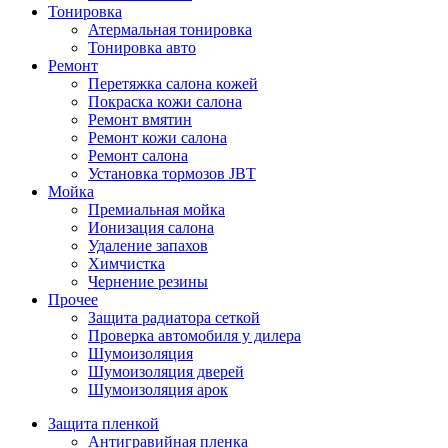
Тонировка
Атермальная тонировка
Тонировка авто
Ремонт
Перетяжка салона кожей
Покраска кожи салона
Ремонт вмятин
Ремонт кожи салона
Ремонт салона
Установка тормозов JBT
Мойка
Премиальная мойка
Ионизация салона
Удаление запахов
Химчистка
Чернение резины
Прочее
Защита радиатора сеткой
Проверка автомобиля у дилера
Шумоизоляция
Шумоизоляция дверей
Шумоизоляция арок
Защита пленкой
Антигравийная пленка