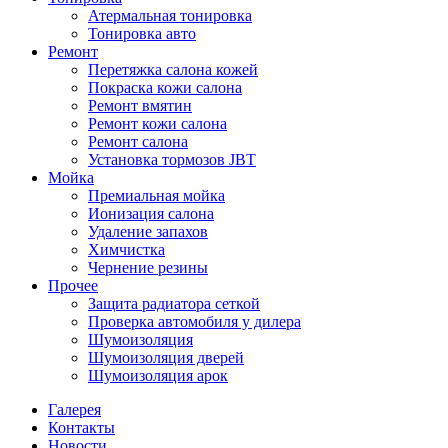
Атермальная тонировка
Тонировка авто
Ремонт
Перетяжка салона кожей
Покраска кожи салона
Ремонт вмятин
Ремонт кожи салона
Ремонт салона
Установка тормозов JBT
Мойка
Премиальная мойка
Ионизация салона
Удаление запахов
Химчистка
Чернение резины
Прочее
Защита радиатора сеткой
Проверка автомобиля у дилера
Шумоизоляция
Шумоизоляция дверей
Шумоизоляция арок
Галерея
Контакты
Новости