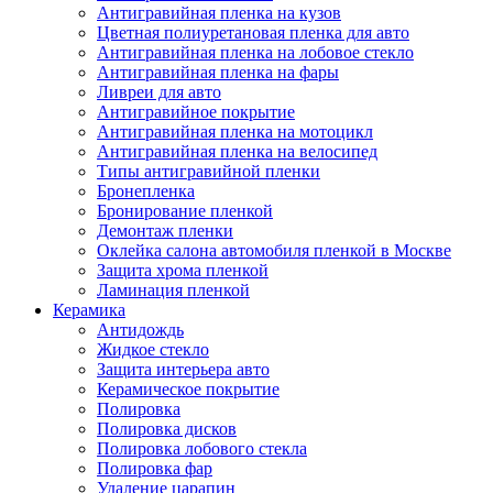
Антигравийная пленка на кузов
Цветная полиуретановая пленка для авто
Антигравийная пленка на лобовое стекло
Антигравийная пленка на фары
Ливреи для авто
Антигравийное покрытие
Антигравийная пленка на мотоцикл
Антигравийная пленка на велосипед
Типы антигравийной пленки
Бронепленка
Бронирование пленкой
Демонтаж пленки
Оклейка салона автомобиля пленкой в Москве
Защита хрома пленкой
Ламинация пленкой
Керамика
Антидождь
Жидкое стекло
Защита интерьера авто
Керамическое покрытие
Полировка
Полировка дисков
Полировка лобового стекла
Полировка фар
Удаление царапин