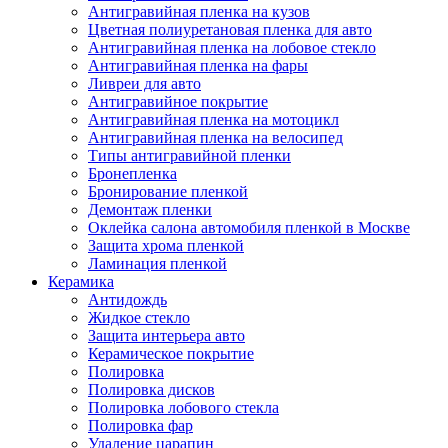
Антигравийная пленка на кузов
Цветная полиуретановая пленка для авто
Антигравийная пленка на лобовое стекло
Антигравийная пленка на фары
Ливреи для авто
Антигравийное покрытие
Антигравийная пленка на мотоцикл
Антигравийная пленка на велосипед
Типы антигравийной пленки
Бронепленка
Бронирование пленкой
Демонтаж пленки
Оклейка салона автомобиля пленкой в Москве
Защита хрома пленкой
Ламинация пленкой
Керамика
Антидождь
Жидкое стекло
Защита интерьера авто
Керамическое покрытие
Полировка
Полировка дисков
Полировка лобового стекла
Полировка фар
Удаление царапин