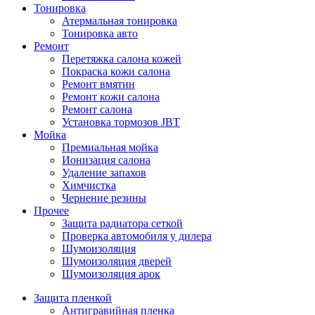
Тонировка
Атермальная тонировка
Тонировка авто
Ремонт
Перетяжка салона кожей
Покраска кожи салона
Ремонт вмятин
Ремонт кожи салона
Ремонт салона
Установка тормозов JBT
Мойка
Премиальная мойка
Ионизация салона
Удаление запахов
Химчистка
Чернение резины
Прочее
Защита радиатора сеткой
Проверка автомобиля у дилера
Шумоизоляция
Шумоизоляция дверей
Шумоизоляция арок
Защита пленкой
Антигравийная пленка