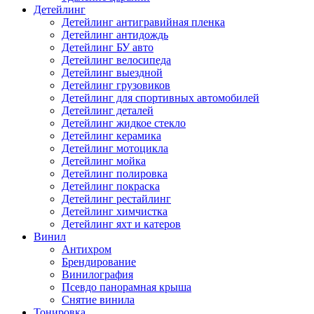
Детейлинг
Детейлинг антигравийная пленка
Детейлинг антидождь
Детейлинг БУ авто
Детейлинг велосипеда
Детейлинг выездной
Детейлинг грузовиков
Детейлинг для спортивных автомобилей
Детейлинг деталей
Детейлинг жидкое стекло
Детейлинг керамика
Детейлинг мотоцикла
Детейлинг мойка
Детейлинг полировка
Детейлинг покраска
Детейлинг рестайлинг
Детейлинг химчистка
Детейлинг яхт и катеров
Винил
Антихром
Брендирование
Винилография
Псевдо панорамная крыша
Снятие винила
Тонировка