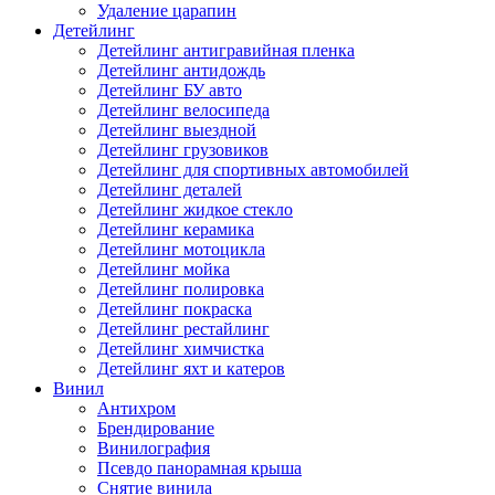
Удаление царапин
Детейлинг
Детейлинг антигравийная пленка
Детейлинг антидождь
Детейлинг БУ авто
Детейлинг велосипеда
Детейлинг выездной
Детейлинг грузовиков
Детейлинг для спортивных автомобилей
Детейлинг деталей
Детейлинг жидкое стекло
Детейлинг керамика
Детейлинг мотоцикла
Детейлинг мойка
Детейлинг полировка
Детейлинг покраска
Детейлинг рестайлинг
Детейлинг химчистка
Детейлинг яхт и катеров
Винил
Антихром
Брендирование
Винилография
Псевдо панорамная крыша
Снятие винила