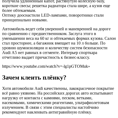
получила удлиненный капот, растянутую колесную базу,
короткие свесы; решетка радиатора стала шире, а кузов еще
более обтекаемым.
Оптику дооснастили LED-лампами, поворотники стали
принципиально новыми.
Автомобиль ведет себя уверенней и маневренней на дороге
по сравнению с предшественником. Заслуга этого в
уменьшении веса на 60 кг и обтекаемых формах кузова. Салон
стал просторнее, а багажник вмещает на 10 л больше. По
уровню шумоизоляции и количеству систем безопасности
Audi А5 нет равных в сегменте. Интерьер спорткара
отчетливо выдает причастность к бизнес-классу.
https://www.youtube.com/watch?v=-lg1pGTOMuk»
Зачем клеить плёнку?
Хотя автомобили Audi качественны, лакокрасочное покрытие
всё равно уязвимо. На российских дорогах авто испытывают
нагрузку от контакта с камнями, песком, ветками,
насекомыми, химическими реагентами, ультрафиолетовым
излучением. В связи с этим специалисты настойчиво
рекомендуют наклеивать антигравийную плёнку.