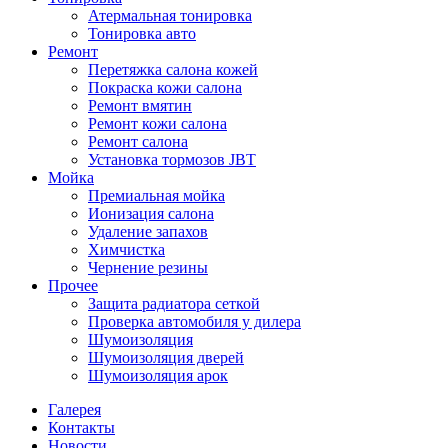
Атермальная тонировка
Тонировка авто
Ремонт
Перетяжка салона кожей
Покраска кожи салона
Ремонт вмятин
Ремонт кожи салона
Ремонт салона
Установка тормозов JBT
Мойка
Премиальная мойка
Ионизация салона
Удаление запахов
Химчистка
Чернение резины
Прочее
Защита радиатора сеткой
Проверка автомобиля у дилера
Шумоизоляция
Шумоизоляция дверей
Шумоизоляция арок
Галерея
Контакты
Новости