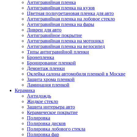
Антигравийная пленка
Антигравийная пленка на кузов
Цветная полиуретановая пленка для авто
Антигравийная пленка на лобовое стекло
Антигравийная пленка на фары
Ливреи для авто
Антигравийное покрытие
Антигравийная пленка на мотоцикл
Антигравийная пленка на велосипед
Типы антигравийной пленки
Бронепленка
Бронирование пленкой
Демонтаж пленки
Оклейка салона автомобиля пленкой в Москве
Защита хрома пленкой
Ламинация пленкой
Керамика
Антидождь
Жидкое стекло
Защита интерьера авто
Керамическое покрытие
Полировка
Полировка дисков
Полировка лобового стекла
Полировка фар