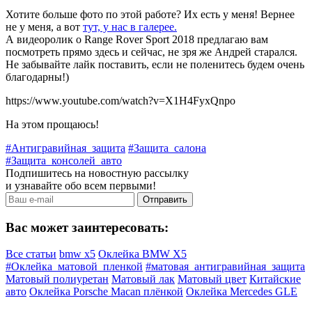
Хотите больше фото по этой работе? Их есть у меня! Вернее
не у меня, а вот
тут, у нас в галерее.
А видеоролик о Range Rover Sport 2018 предлагаю вам
посмотреть прямо здесь и сейчас, не зря же Андрей старался.
Не забывайте лайк поставить, если не поленитесь будем очень
благодарны!)
https://www.youtube.com/watch?v=X1H4FyxQnpo
На этом прощаюсь!
#Антигравийная_защита
#Защита_салона
#Защита_консолей_авто
Подпишитесь на новостную рассылку
и узнавайте обо всем первыми!
Вас может заинтересовать:
Все статьи
bmw x5
Оклейка BMW X5
#Оклейка_матовой_пленкой
#матовая_антигравийная_защита
Матовый полиуретан
Матовый лак
Матовый цвет
Китайские
авто
Оклейка Porsche Macan плёнкой
Оклейка Mercedes GLE