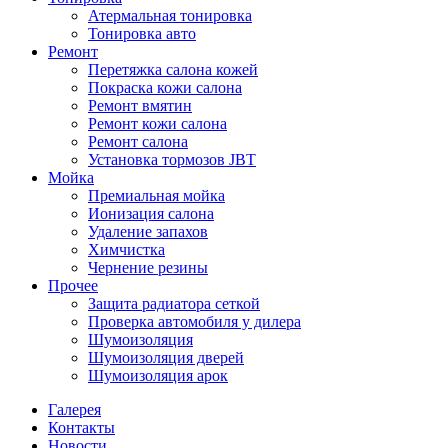
Атермальная тонировка
Тонировка авто
Ремонт
Перетяжка салона кожей
Покраска кожи салона
Ремонт вмятин
Ремонт кожи салона
Ремонт салона
Установка тормозов JBT
Мойка
Премиальная мойка
Ионизация салона
Удаление запахов
Химчистка
Чернение резины
Прочее
Защита радиатора сеткой
Проверка автомобиля у дилера
Шумоизоляция
Шумоизоляция дверей
Шумоизоляция арок
Галерея
Контакты
Новости