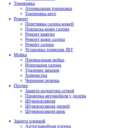
Тонировка
Атермальная тонировка
Тонировка авто
Ремонт
Перетяжка салона кожей
Покраска кожи салона
Ремонт вмятин
Ремонт кожи салона
Ремонт салона
Установка тормозов JBT
Мойка
Премиальная мойка
Ионизация салона
Удаление запахов
Химчистка
Чернение резины
Прочее
Защита радиатора сеткой
Проверка автомобиля у дилера
Шумоизоляция
Шумоизоляция дверей
Шумоизоляция арок
Защита пленкой
Антигравийная пленка