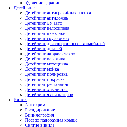
Удаление царапин
Детейлинг
Детейлинг антигравийная пленка
Детейлинг антидождь
Детейлинг БУ авто
Детейлинг велосипеда
Детейлинг выездной
Детейлинг грузовиков
Детейлинг для спортивных автомобилей
Детейлинг деталей
Детейлинг жидкое стекло
Детейлинг керамика
Детейлинг мотоцикла
Детейлинг мойка
Детейлинг полировка
Детейлинг покраска
Детейлинг рестайлинг
Детейлинг химчистка
Детейлинг яхт и катеров
Винил
Антихром
Брендирование
Винилография
Псевдо панорамная крыша
Снятие винила