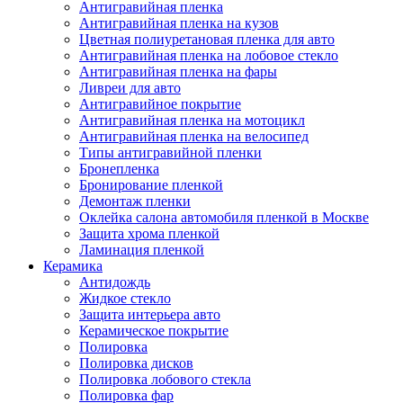
Антигравийная пленка
Антигравийная пленка на кузов
Цветная полиуретановая пленка для авто
Антигравийная пленка на лобовое стекло
Антигравийная пленка на фары
Ливреи для авто
Антигравийное покрытие
Антигравийная пленка на мотоцикл
Антигравийная пленка на велосипед
Типы антигравийной пленки
Бронепленка
Бронирование пленкой
Демонтаж пленки
Оклейка салона автомобиля пленкой в Москве
Защита хрома пленкой
Ламинация пленкой
Керамика
Антидождь
Жидкое стекло
Защита интерьера авто
Керамическое покрытие
Полировка
Полировка дисков
Полировка лобового стекла
Полировка фар