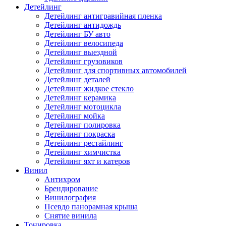
Детейлинг
Детейлинг антигравийная пленка
Детейлинг антидождь
Детейлинг БУ авто
Детейлинг велосипеда
Детейлинг выездной
Детейлинг грузовиков
Детейлинг для спортивных автомобилей
Детейлинг деталей
Детейлинг жидкое стекло
Детейлинг керамика
Детейлинг мотоцикла
Детейлинг мойка
Детейлинг полировка
Детейлинг покраска
Детейлинг рестайлинг
Детейлинг химчистка
Детейлинг яхт и катеров
Винил
Антихром
Брендирование
Винилография
Псевдо панорамная крыша
Снятие винила
Тонировка