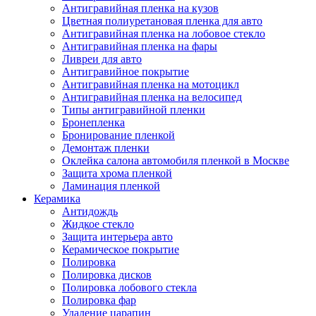
Антигравийная пленка на кузов
Цветная полиуретановая пленка для авто
Антигравийная пленка на лобовое стекло
Антигравийная пленка на фары
Ливреи для авто
Антигравийное покрытие
Антигравийная пленка на мотоцикл
Антигравийная пленка на велосипед
Типы антигравийной пленки
Бронепленка
Бронирование пленкой
Демонтаж пленки
Оклейка салона автомобиля пленкой в Москве
Защита хрома пленкой
Ламинация пленкой
Керамика
Антидождь
Жидкое стекло
Защита интерьера авто
Керамическое покрытие
Полировка
Полировка дисков
Полировка лобового стекла
Полировка фар
Удаление царапин