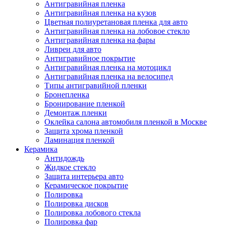
Антигравийная пленка
Антигравийная пленка на кузов
Цветная полиуретановая пленка для авто
Антигравийная пленка на лобовое стекло
Антигравийная пленка на фары
Ливреи для авто
Антигравийное покрытие
Антигравийная пленка на мотоцикл
Антигравийная пленка на велосипед
Типы антигравийной пленки
Бронепленка
Бронирование пленкой
Демонтаж пленки
Оклейка салона автомобиля пленкой в Москве
Защита хрома пленкой
Ламинация пленкой
Керамика
Антидождь
Жидкое стекло
Защита интерьера авто
Керамическое покрытие
Полировка
Полировка дисков
Полировка лобового стекла
Полировка фар