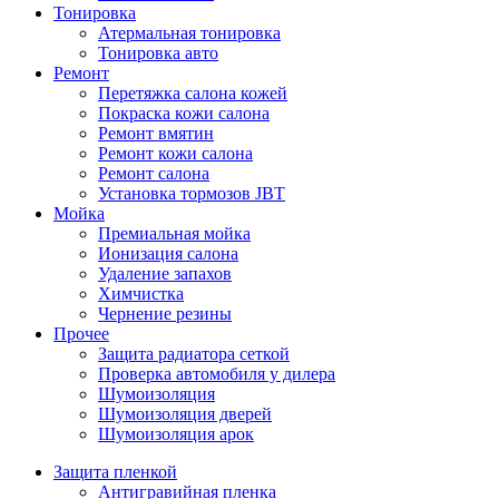
Тонировка
Атермальная тонировка
Тонировка авто
Ремонт
Перетяжка салона кожей
Покраска кожи салона
Ремонт вмятин
Ремонт кожи салона
Ремонт салона
Установка тормозов JBT
Мойка
Премиальная мойка
Ионизация салона
Удаление запахов
Химчистка
Чернение резины
Прочее
Защита радиатора сеткой
Проверка автомобиля у дилера
Шумоизоляция
Шумоизоляция дверей
Шумоизоляция арок
Защита пленкой
Антигравийная пленка