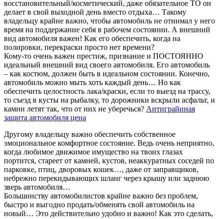
восстановительный/косметический, даже обязательное ТО он
делает в свой выходной день вместо отдыха… Такому
владельцу крайне важно, чтобы автомобиль не отнимал у него
время на поддержание себя в рабочем состоянии. А внешний
вид автомобиля важен! Как его обеспечить, когда на
полировки, перекраски просто нет времени?
Кому-то очень важен престиж, признание и ПОСТОЯННО
идеальный внешний вид своего автомобиля. Его автомобиль
– как костюм, должен быть в идеальном состоянии. Конечно,
автомобиль можно мыть хоть каждый день… Но как
обеспечить целостность лака/краски, если то выезд на трассу,
то съезд в кусты на рыбалку, то дорожники вскрыли асфальт, и
камни летят так, что от них не уберечься?
Антиграйиная
защита автомобиля цена
Другому владельцу важно обеспечить собственное
эмоциональное комфортное состояние. Ведь очень неприятно,
когда любимое движимое имущество на твоих глазах
портится, стареет от камней, кустов, неаккуратных соседей по
парковке, птиц, дворовых кошек…, даже от заправщиков,
небрежно перекидывающих шланг через крышу или заднюю
зверь автомобиля…
Большинству автомобилистов крайне важно без проблем,
быстро и выгодно продать/обменять свой автомобиль на
новый… Это действительно удобно и важно! Как это сделать,