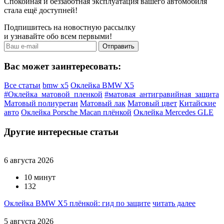
Спокойная и беззаботная эксплуатация вашего автомобиля
стала ещё доступней!
Подпишитесь на новостную рассылку
и узнавайте обо всем первыми!
Вас может заинтересовать:
Все статьи
bmw x5
Оклейка BMW X5
#Оклейка_матовой_пленкой
#матовая_антигравийная_защита
Матовый полиуретан
Матовый лак
Матовый цвет
Китайские
авто
Оклейка Porsche Macan плёнкой
Оклейка Mercedes GLE
Другие интересные статьи
6 августа 2026
10 минут
132
Оклейка BMW X5 плёнкой: гид по защите
читать далее
5 августа 2026