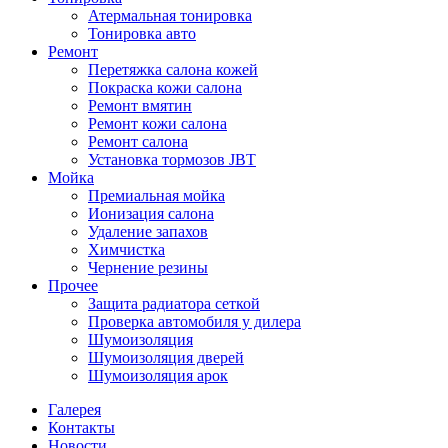
Атермальная тонировка
Тонировка авто
Ремонт
Перетяжка салона кожей
Покраска кожи салона
Ремонт вмятин
Ремонт кожи салона
Ремонт салона
Установка тормозов JBT
Мойка
Премиальная мойка
Ионизация салона
Удаление запахов
Химчистка
Чернение резины
Прочее
Защита радиатора сеткой
Проверка автомобиля у дилера
Шумоизоляция
Шумоизоляция дверей
Шумоизоляция арок
Галерея
Контакты
Новости