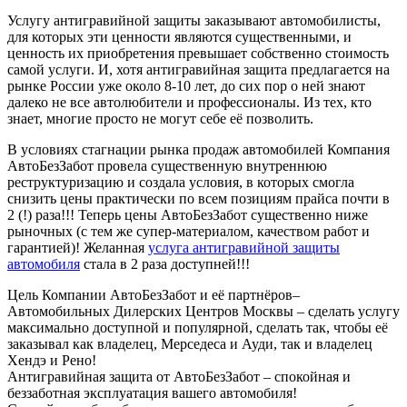
Услугу антигравийной защиты заказывают автомобилисты,
для которых эти ценности являются существенными, и
ценность их приобретения превышает собственно стоимость
самой услуги. И, хотя антигравийная защита предлагается на
рынке России уже около 8-10 лет, до сих пор о ней знают
далеко не все автолюбители и профессионалы. Из тех, кто
знает, многие просто не могут себе её позволить.
В условиях стагнации рынка продаж автомобилей Компания
АвтоБезЗабот провела существенную внутреннюю
реструктуризацию и создала условия, в которых смогла
снизить цены практически по всем позициям прайса почти в
2 (!) раза!!! Теперь цены АвтоБезЗабот существенно ниже
рыночных (с тем же супер-материалом, качеством работ и
гарантией)! Желанная
услуга антигравийной защиты
автомобиля
стала в 2 раза доступней!!!
Цель Компании АвтоБезЗабот и её партнёров–
Автомобильных Дилерских Центров Москвы – сделать услугу
максимально доступной и популярной, сделать так, чтобы её
заказывал как владелец, Мерседеса и Ауди, так и владелец
Хендэ и Рено!
Антигравийная защита от АвтоБезЗабот – спокойная и
беззаботная эксплуатация вашего автомобиля!