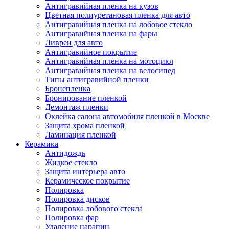
Антигравийная пленка на кузов
Цветная полиуретановая пленка для авто
Антигравийная пленка на лобовое стекло
Антигравийная пленка на фары
Ливреи для авто
Антигравийное покрытие
Антигравийная пленка на мотоцикл
Антигравийная пленка на велосипед
Типы антигравийной пленки
Бронепленка
Бронирование пленкой
Демонтаж пленки
Оклейка салона автомобиля пленкой в Москве
Защита хрома пленкой
Ламинация пленкой
Керамика
Антидождь
Жидкое стекло
Защита интерьера авто
Керамическое покрытие
Полировка
Полировка дисков
Полировка лобового стекла
Полировка фар
Удаление царапин