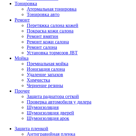
Тонировка
Атермальная тонировка
Тонировка авто
Ремонт
Перетяжка салона кожей
Покраска кожи салона
Ремонт вмятин
Ремонт кожи салона
Ремонт салона
Установка тормозов JBT
Мойка
Премиальная мойка
Ионизация салона
Удаление запахов
Химчистка
Чернение резины
Прочее
Защита радиатора сеткой
Проверка автомобиля у дилера
Шумоизоляция
Шумоизоляция дверей
Шумоизоляция арок
Защита пленкой
Антигравийная пленка