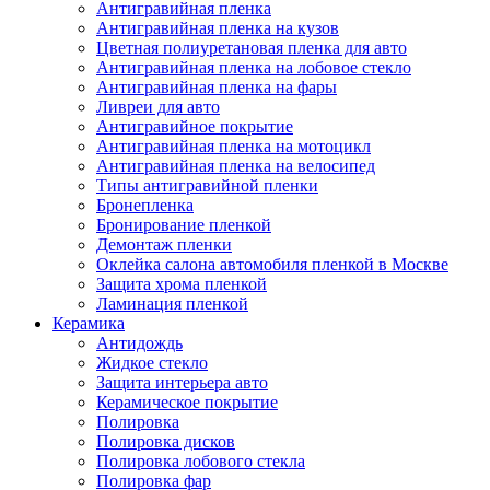
Антигравийная пленка
Антигравийная пленка на кузов
Цветная полиуретановая пленка для авто
Антигравийная пленка на лобовое стекло
Антигравийная пленка на фары
Ливреи для авто
Антигравийное покрытие
Антигравийная пленка на мотоцикл
Антигравийная пленка на велосипед
Типы антигравийной пленки
Бронепленка
Бронирование пленкой
Демонтаж пленки
Оклейка салона автомобиля пленкой в Москве
Защита хрома пленкой
Ламинация пленкой
Керамика
Антидождь
Жидкое стекло
Защита интерьера авто
Керамическое покрытие
Полировка
Полировка дисков
Полировка лобового стекла
Полировка фар