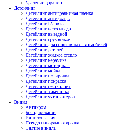
Удаление царапин
Детейлинг
Детейлинг антигравийная пленка
Детейлинг антидождь
Детейлинг БУ авто
Детейлинг велосипеда
Детейлинг выездной
Детейлинг грузовиков
Детейлинг для спортивных автомобилей
Детейлинг деталей
Детейлинг жидкое стекло
Детейлинг керамика
Детейлинг мотоцикла
Детейлинг мойка
Детейлинг полировка
Детейлинг покраска
Детейлинг рестайлинг
Детейлинг химчистка
Детейлинг яхт и катеров
Винил
Антихром
Брендирование
Винилография
Псевдо панорамная крыша
Снятие винила