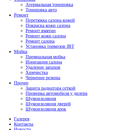
Атермальная тонировка
Тонировка авто
Ремонт
Перетяжка салона кожей
Покраска кожи салона
Ремонт вмятин
Ремонт кожи салона
Ремонт салона
Установка тормозов JBT
Мойка
Премиальная мойка
Ионизация салона
Удаление запахов
Химчистка
Чернение резины
Прочее
Защита радиатора сеткой
Проверка автомобиля у дилера
Шумоизоляция
Шумоизоляция дверей
Шумоизоляция арок
Галерея
Контакты
Новости