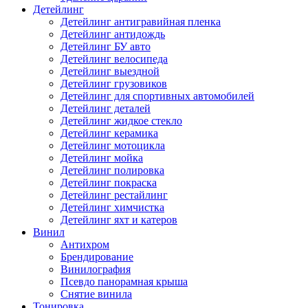
Детейлинг
Детейлинг антигравийная пленка
Детейлинг антидождь
Детейлинг БУ авто
Детейлинг велосипеда
Детейлинг выездной
Детейлинг грузовиков
Детейлинг для спортивных автомобилей
Детейлинг деталей
Детейлинг жидкое стекло
Детейлинг керамика
Детейлинг мотоцикла
Детейлинг мойка
Детейлинг полировка
Детейлинг покраска
Детейлинг рестайлинг
Детейлинг химчистка
Детейлинг яхт и катеров
Винил
Антихром
Брендирование
Винилография
Псевдо панорамная крыша
Снятие винила
Тонировка